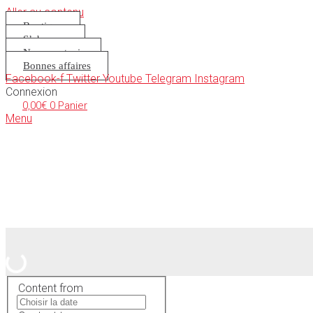
Aller au contenu
Boutique
S’abonner
Nous soutenir
Bonnes affaires
Facebook-f
Twitter
Youtube
Telegram
Instagram
Connexion
0,00
€
0
Panier
Menu
Content from