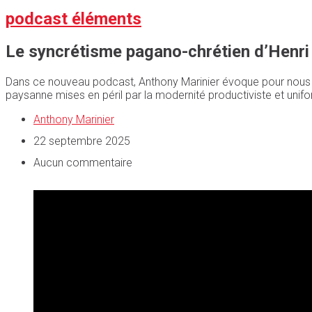
podcast éléments
Le syncrétisme pagano-chrétien d’Henri
Dans ce nouveau podcast, Anthony Marinier évoque pour nous « L
paysanne mises en péril par la modernité productiviste et unif
Anthony Marinier
22 septembre 2025
Aucun commentaire