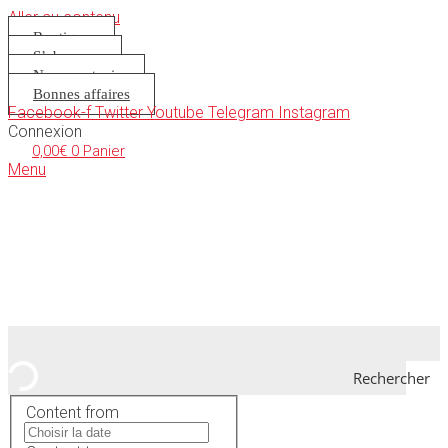
Aller au contenu
Boutique
S’abonner
Nous soutenir
Bonnes affaires
Facebook-f
Twitter
Youtube
Telegram
Instagram
Connexion
0,00
€
0
Panier
Menu
Rechercher
Content from