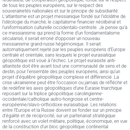
de tous les peuples européens, sur le respect des
souverainetés nationales et sur le principe de subsidiarité.
L’atlantisme est un projet messianique fondé sur l’idolâtrie de
l’idéologie du marché, le capitalisme financier néolibéral et
l’uniformisation culturelle occidentalo-centriste. Je pense qu’à
ce messianisme qui prend la forme d’un fondamentalisme
sécularisé, il serait erroné d’opposer un nouveau
messianisme grand-russe hégémonique. Il serait
automatiquement rejeté par les peuples européens d’Europe
centrale et orientale, sans lesquels le projet eurasiatique
géopolitique est voué à l’échec. Le projet eurasiste anti-
atlantiste doit être avant tout une communauté de sens et de
destin, pour l’ensemble des peuples européens, ainsi qu’un
projet d’équilibre géopolitique complexe et différencié. La
crise ukrainienne peut être l’occasion ou jamais de réfléchir et
de redéfinir les axes géopolitiques d’une Eurasie triarchique
reposant sur la triplice géopolitique carolingienne-
occidentale/catholique autro-hongroise et centre-
européenne/slavo-orthodoxe eurasiatique. Les relations
entre l’Europe et la Russie doivent se fonder sur un principe
d’égalité et de réciprocité, sur un partenariat stratégique
renforcé avec un volet militaire, politique, économique, en vue
de la construction d’un bloc géopolitique continental