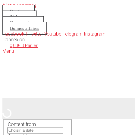
Aller au contenu
Boutique
S’abonner
Nous soutenir
Bonnes affaires
Facebook-f
Twitter
Youtube
Telegram
Instagram
Connexion
0,00
€
0
Panier
Menu
Content from