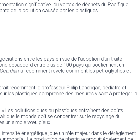
gmentation significative du vortex de déchets du Pacifique
te de la pollution causée par les plastiques.
ociations entre les pays en vue de l’adoption d’un traité
ofond désaccord entre plus de 100 pays qui soutiennent un
Guardian
a récemment révélé comment les pétroglyphes et
larait récemment le professeur Philip Landrigan, pédiatre et
ité sur les plastiques comprenne des mesures visant à protéger la
. « Les pollutions dues au plastiques entraînent des coûts
air que le monde doit se concentrer sur le recyclage du
tes un simple vœu pieux.
e intensité énergétique joue un rôle majeur dans le dérèglement
lueur mondial. La production de plastique produit également de