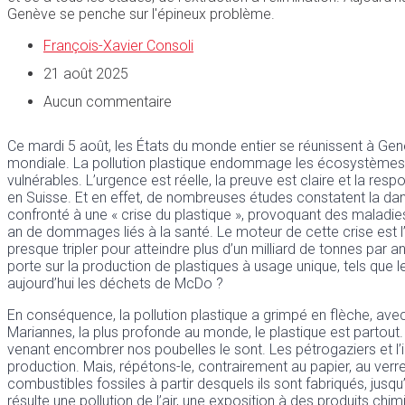
Genève se penche sur l'épineux problème.
François-Xavier Consoli
21 août 2025
Aucun commentaire
Ce mardi 5 août, les États du monde entier se réunissent à Genè
mondiale. La pollution plastique endommage les écosystèmes, po
vulnérables. L’urgence est réelle, la preuve est claire et la re
en Suisse. Et en effet, de nombreuses études constatent la da
confronté à une « crise du plastique », provoquant des maladies 
an de dommages liés à la santé. Le moteur de cette crise est l’
presque tripler pour atteindre plus d’un milliard de tonnes par a
porte sur la production de plastiques à usage unique, tels que 
aujourd’hui les déchets de McDo ?
En conséquence, la pollution plastique a grimpé en flèche, avec
Mariannes, la plus profonde au monde, le plastique est partout. 
venant encombrer nos poubelles le sont. Les pétrogaziers et l’ind
production. Mais, répétons-le, contrairement au papier, au verr
combustibles fossiles à partir desquels ils sont fabriqués, jusqu’
résulte une pollution de l’air, une exposition à des produits chi