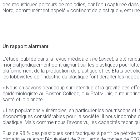
des moustiques porteurs de maladies, car l’eau capturée dans 
Nord, communément appelé « continent de plastique », est une é
Un rapport alarmant
L’étude, publiée dans la revue médicale
The Lancet
, a été rend
mondial juridiquement contraignant sur les plastiques pour lut
plafonnement de la production de plastique et les États pétrolie
les lobbyistes de l’industrie du plastique font dérailler les négoc
« Nous en savons beaucoup sur l’étendue et la gravité des effets
épidémiologiste au Boston College, aux États-Unis, auteur princi
santé et la planète.
« Les populations vulnérables, en particulier les nourrissons et
économiques considérables pour la société. Il nous incombe d’a
plastique. Mais comme nous l’avons vu, les capacités techniqu
Plus de 98 % des plastiques sont fabriqués à partir de pétrole 
climatique, rejetant l’équivalent de 2 milliards de tonnes de C