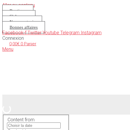
Aller au contenu
Boutique
S’abonner
Nous soutenir
Bonnes affaires
Facebook-f
Twitter
Youtube
Telegram
Instagram
Connexion
0,00
€
0
Panier
Menu
Content from