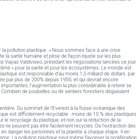
ur la pollution plastique. « Nous sommes face à une crise
e la santé humaine et pèse de façon injuste sur les plus
Luis Vayas Valdiviseo, présidant les négociations lancées ce jour
estimé » pour la santé et pour les écosystèmes. Le monde est
plastique est responsable d’au moins 1,5 milliard de dollars par
iée par plus de 200% depuis 1950, et qui devrait encore
ns importantes, l’augmentation la plus considérable à retenir se
de. Combien de poubelles ou de sentiers forestiers dégueulent
e entière. Du sommet de l’Everest à la fosse océanique des
tique est difficilement recyclable : moins de 10 % des plastiques
r le recyclage du plastique, et non sur la réduction de la
xes ne peuvent pas être facilement recyclés. De l’extraction des
ent en danger les personnes et la planète à chaque étape. Il en
nisme. La pollution plastique peut même favoriser la prolifération