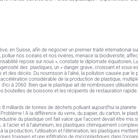
ve, en Suisse, afin de négocier un premier traité international s
llue nos océans et nos rivières, menace la biodiversité, affect
sponsabilité repose sur nous », constate le diplomate équatorien, 
ngerosité des plastiques, un « danger grave, croissant et sous-
et des décès. Du nourrisson à l’aîné, la pollution causée par le 
accélération considérable de la production de plastique, multipl
n d’ici à 2060. Bien que le plastique ait de nombreuses utilisatio
les bouteilles de boissons et les récipients de restauration rapi
 8 milliards de tonnes de déchets polluant aujourd’hui la planèt
Problème ! A la différence du verre, du papier, du carton, le plas
ustrie du plastique ont fait valoir que l’accent devait être mis su
e, à l’acier et à l’aluminium, les plastiques chimiquement comple
à la production, l’utilisation et l’élimination, les plastiques mett
miques toxiques et une infiltration de microplastiques dans l’orga