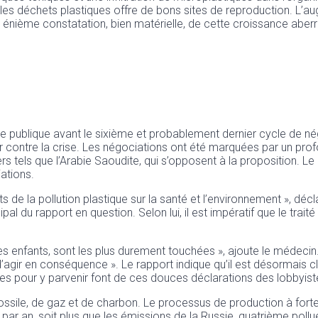
les déchets plastiques offre de bons sites de reproduction. L’au
nième constatation, bien matérielle, de cette croissance aberran
ue publique avant le sixième et probablement dernier cycle de nég
ter contre la crise. Les négociations ont été marquées par un pr
rs tels que l’Arabie Saoudite, qui s’opposent à la proposition. Le
iations.
 de la pollution plastique sur la santé et l’environnement », déc
pal du rapport en question. Selon lui, il est impératif que le tra
 les enfants, sont les plus durement touchées », ajoute le médecin
gir en conséquence ». Le rapport indique qu’il est désormais cl
es pour y parvenir font de ces douces déclarations des lobbyis
fossile, de gaz et de charbon. Le processus de production à fort
O2 par an, soit plus que les émissions de la Russie, quatrième pol