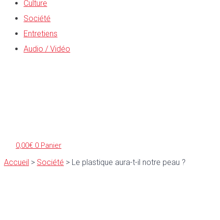
Culture
Société
Entretiens
Audio / Vidéo
0,00
€
0
Panier
Accueil
>
Société
>
Le plastique aura-t-il notre peau ?