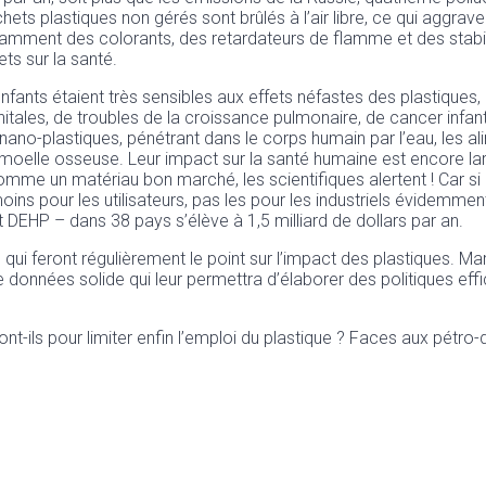
ets plastiques non gérés sont brûlés à l’air libre, ce qui aggrave 
notamment des colorants, des retardateurs de flamme et des stab
ts sur la santé.
enfants étaient très sensibles aux effets néfastes des plastiques
s, de troubles de la croissance pulmonaire, de cancer infantile e
o-plastiques, pénétrant dans le corps humain par l’eau, les alim
t la moelle osseuse. Leur impact sur la santé humaine est encore 
omme un matériau bon marché, les scientifiques alertent ! Car 
. Du moins pour les utilisateurs, pas les pour les industriels évid
 DEHP – dans 38 pays s’élève à 1,5 milliard de dollars par an.
ui feront régulièrement le point sur l’impact des plastiques. Mar
données solide qui leur permettra d’élaborer des politiques effica
t-ils pour limiter enfin l’emploi du plastique ? Faces aux pétro