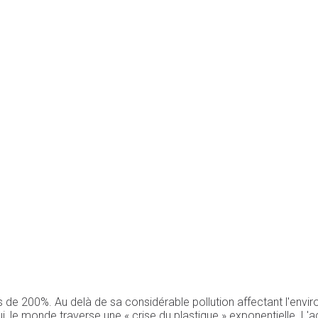
s de 200%. Au delà de sa considérable pollution affectant l'envir
'hui, le monde traverse une « crise du plastique » exponentielle. L