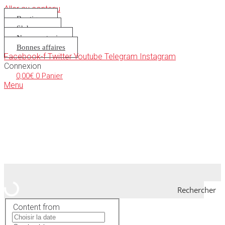
Aller au contenu
Boutique
S’abonner
Nous soutenir
Bonnes affaires
Facebook-f
Twitter
Youtube
Telegram
Instagram
Connexion
0,00
€
0
Panier
Menu
Rechercher
Content from