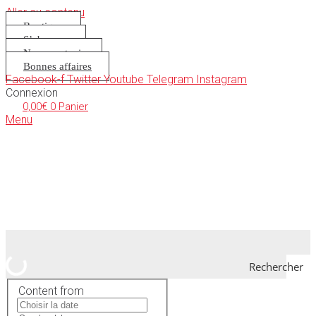
Aller au contenu
Boutique
S’abonner
Nous soutenir
Bonnes affaires
Facebook-f
Twitter
Youtube
Telegram
Instagram
Connexion
0,00
€
0
Panier
Menu
Rechercher
Content from