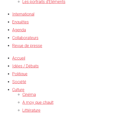
Les portraits d’Éléments
International
Enquêtes
Agenda
Collaborateurs
Revue de presse
Accueil
Idées / Débats
Politique
Société
Culture
Cinéma
A moy que chault
Littérature