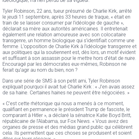
idéologique, n’a rien perdu de sa vigueur.
Tyler Robinson, 22 ans, tueur présumé de Charlie Kirk, arrêté
le jeudi 11 septembre, après 33 heures de traque, « était en
train de se laisser consumer par l’idéologie de gauche »,
déclarait sa mère aux autorités américaines. Il entretenait
également une relation amoureuse avec son colocataire
transgenre, un homme biologique qui s’identifiait comme une
femme. L’opposition de Charlie Kirk à l’idéologie transgenre et
aux politiques qui la soutiennent est, dès lors, un motif évident
et suffisant à son assassin pour le mettre hors d’état de nuire.
Encouragé par les démocrates eux-mêmes, Robinson ne
ferait qu’agir au nom du bien, non ?
Dans une série de SMS à son petit ami, Tyler Robinson
expliquait pourquoi il avait tué Charlie Kirk : « J’en avais assez
de sa haine. Certaines haines ne peuvent être négociées. »
« C’est cette rhétorique qui nous a menés à ce moment,
qualifiant en permanence le président Trump de fasciste, le
comparant à Hitler », a déclaré la sénatrice Katie Boyd Britt,
républicaine de l’Alabama, sur Fox News. « Vous avez des
organes de presse et des médias grand public qui célèbrent
cela. Ils permettent que ces choses se produisent et soient
dites sur leurs réseaux. »