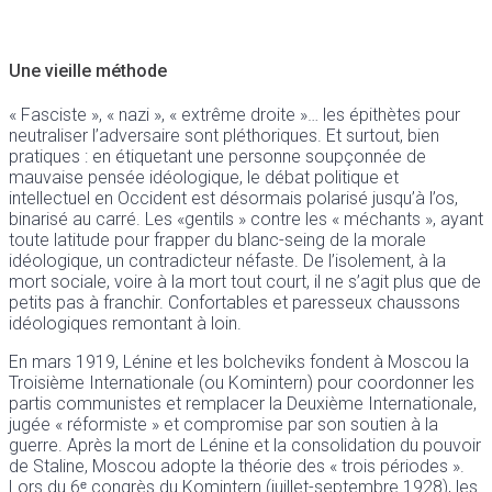
Une vieille méthode
« Fasciste », « nazi », « extrême droite »… les épithètes pour
neutraliser l’adversaire sont pléthoriques. Et surtout, bien
pratiques : en étiquetant une personne soupçonnée de
mauvaise pensée idéologique, le débat politique et
intellectuel en Occident est désormais polarisé jusqu’à l’os,
binarisé au carré. Les «gentils » contre les « méchants », ayant
toute latitude pour frapper du blanc-seing de la morale
idéologique, un contradicteur néfaste. De l’isolement, à la
mort sociale, voire à la mort tout court, il ne s’agit plus que de
petits pas à franchir. Confortables et paresseux chaussons
idéologiques remontant à loin.
En mars 1919, Lénine et les bolcheviks fondent à Moscou la
Troisième Internationale (ou Komintern) pour coordonner les
partis communistes et remplacer la Deuxième Internationale,
jugée « réformiste » et compromise par son soutien à la
guerre. Après la mort de Lénine et la consolidation du pouvoir
de Staline, Moscou adopte la théorie des « trois périodes ».
Lors du 6ᵉ congrès du Komintern (juillet-septembre 1928), les