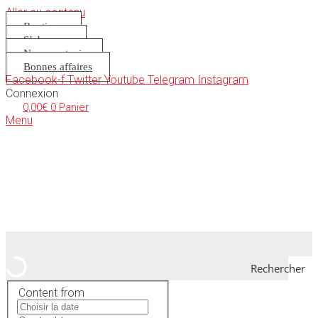
Aller au contenu
Boutique
S’abonner
Nous soutenir
Bonnes affaires
Facebook-f
Twitter
Youtube
Telegram
Instagram
Connexion
0,00
€
0
Panier
Menu
Rechercher
Content from