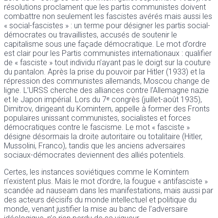
résolutions proclament que les partis communistes doivent
combattre non seulement les fascistes avérés mais aussi les
« social-fascistes » : un terme pour désigner les partis social-
démocrates ou travaillistes, accusés de soutenir le
capitalisme sous une façade démocratique. Le mot d’ordre
est clair pour les Partis communistes internationaux : qualifier
de « fasciste » tout individu n’ayant pas le doigt sur la couture
du pantalon. Après la prise du pouvoir par Hitler (1933) et la
répression des communistes allemands, Moscou change de
ligne. L’URSS cherche des alliances contre l’Allemagne nazie
et le Japon impérial. Lors du 7ᵉ congrès (juillet-août 1935),
Dimitrov, dirigeant du Komintern, appelle à former des Fronts
populaires unissant communistes, socialistes et forces
démocratiques contre le fascisme. Le mot « fasciste »
désigne désormais la droite autoritaire ou totalitaire (Hitler,
Mussolini, Franco), tandis que les anciens adversaires
sociaux-démocrates deviennent des alliés potentiels.
Certes, les instances soviétiques comme le Komintern
n’existent plus. Mais le mot d’ordre, la fougue « antifasciste »
scandée ad nauseam dans les manifestations, mais aussi par
des acteurs décisifs du monde intellectuel et politique du
monde, venant justifier la mise au banc de l’adversaire