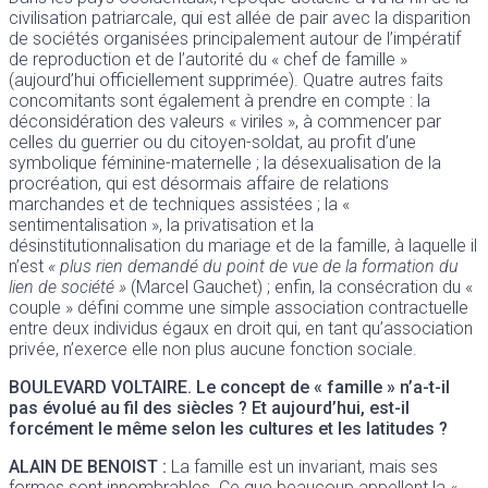
civilisation patriarcale, qui est allée de pair avec la disparition
de sociétés organisées principalement autour de l’impératif
de reproduction et de l’autorité du « chef de famille »
(aujourd’hui officiellement supprimée). Quatre autres faits
concomitants sont également à prendre en compte : la
déconsidération des valeurs « viriles », à commencer par
celles du guerrier ou du citoyen-soldat, au profit d’une
symbolique féminine-maternelle ; la désexualisation de la
procréation, qui est désormais affaire de relations
marchandes et de techniques assistées ; la «
sentimentalisation », la privatisation et la
désinstitutionnalisation du mariage et de la famille, à laquelle il
n’est
« plus rien demandé du point de vue de la formation du
lien de société »
(Marcel Gauchet) ; enfin, la consécration du «
couple » défini comme une simple association contractuelle
entre deux individus égaux en droit qui, en tant qu’association
privée, n’exerce elle non plus aucune fonction sociale.
BOULEVARD VOLTAIRE
. Le concept de « famille » n’a-t-il
pas évolué au fil des siècles ? Et aujourd’hui, est-il
forcément le même selon les cultures et les latitudes ?
ALAIN DE BENOIST
:
La famille est un invariant, mais ses
formes sont innombrables. Ce que beaucoup appellent la «