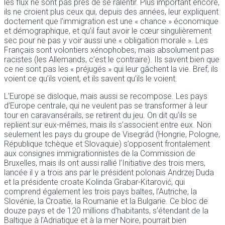
les flux ne sont pas près de se ralentir. Plus important encore,
ils ne croient plus ceux qui, depuis des années, leur expliquent
doctement que l’immigration est une « chance » économique
et démographique, et qu’il faut avoir le cœur singulièrement
sec pour ne pas y voir aussi une « obligation morale ». Les
Français sont volontiers xénophobes, mais absolument pas
racistes (les Allemands, c’est le contraire). Ils savent bien que
ce ne sont pas les « préjugés » qui leur gâchent la vie. Bref, ils
voient ce qu’ils voient, et ils savent qu’ils le voient.
L’Europe se disloque, mais aussi se recompose. Les pays
d’Europe centrale, qui ne veulent pas se transformer à leur
tour en caravansérails, se retirent du jeu. On dit qu’ils se
replient sur eux-mêmes, mais ils s’associent entre eux. Non
seulement les pays du groupe de Visegrád (Hongrie, Pologne,
République tchèque et Slovaquie) s’opposent frontalement
aux consignes immigrationnistes de la Commission de
Bruxelles, mais ils ont aussi rallié l’Initiative des trois mers,
lancée il y a trois ans par le président polonais Andrzej Duda
et la présidente croate Kolinda Grabar-Kitarović, qui
comprend également les trois pays baltes, l’Autriche, la
Slovénie, la Croatie, la Roumanie et la Bulgarie. Ce bloc de
douze pays et de 120 millions d’habitants, s’étendant de la
Baltique à l’Adriatique et à la mer Noire, pourrait bien