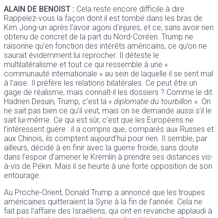
ALAIN DE BENOIST
:
Cela reste encore difficile à dire.
Rappelez-vous la façon dont il est tombé dans les bras de
Kim Jong-un après l’avoir agoni d’injures, et ce, sans avoir rien
obtenu de concret de la part du Nord-Coréen. Trump ne
raisonne qu’en fonction des intérêts américains, ce qu’on ne
saurait évidemment lui reprocher. Il déteste le
multilatéralisme et tout ce qui ressemble à une «
communauté internationale » au sein de laquelle il se sent mal
à l’aise. Il préfère les relations bilatérales. Ce peut être un
gage de réalisme, mais connaît-il les dossiers ? Comme le dit
Hadrien Desuin, Trump, c’est la
« diplomatie du tourbillon »
. On
ne sait pas bien ce qu’il veut, mais on se demande aussi s’il le
sait lui-même. Ce qui est sûr, c’est que les Européens ne
l’intéressent guère : il a compris que, comparés aux Russes et
aux Chinois, ils comptent aujourd’hui pour rien. Il semble, par
ailleurs, décidé à en finir avec la guerre froide, sans doute
dans l’espoir d’amener le Kremlin à prendre ses distances vis-
à-vis de Pékin. Mais il se heurte à une forte opposition de son
entourage.
Au Proche-Orient, Donald Trump a annoncé que les troupes
américaines quitteraient la Syrie à la fin de l’année. Cela ne
fait pas l’affaire des Israéliens, qui ont en revanche applaudi à