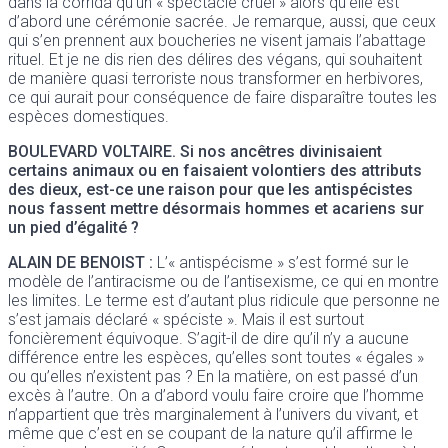
dans la corrida qu’un « spectacle cruel » alors qu’elle est
d’abord une cérémonie sacrée. Je remarque, aussi, que ceux
qui s’en prennent aux boucheries ne visent jamais l’abattage
rituel. Et je ne dis rien des délires des végans, qui souhaitent
de manière quasi terroriste nous transformer en herbivores,
ce qui aurait pour conséquence de faire disparaître toutes les
espèces domestiques.
BOULEVARD VOLTAIRE
. Si nos ancêtres divinisaient
certains animaux ou en faisaient volontiers des attributs
des dieux, est-ce une raison pour que les antispécistes
nous fassent mettre désormais hommes et acariens sur
un pied d’égalité ?
ALAIN DE BENOIST
:
L’« antispécisme » s’est formé sur le
modèle de l’antiracisme ou de l’antisexisme, ce qui en montre
les limites. Le terme est d’autant plus ridicule que personne ne
s’est jamais déclaré « spéciste ». Mais il est surtout
foncièrement équivoque. S’agit-il de dire qu’il n’y a aucune
différence entre les espèces, qu’elles sont toutes « égales »
ou qu’elles n’existent pas ? En la matière, on est passé d’un
excès à l’autre. On a d’abord voulu faire croire que l’homme
n’appartient que très marginalement à l’univers du vivant, et
même que c’est en se coupant de la nature qu’il affirme le