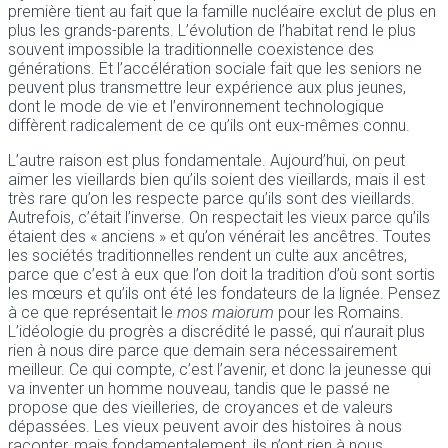
première tient au fait que la famille nucléaire exclut de plus en
plus les grands-parents. L’évolution de l’habitat rend le plus
souvent impossible la traditionnelle coexistence des
générations. Et l’accélération sociale fait que les seniors ne
peuvent plus transmettre leur expérience aux plus jeunes,
dont le mode de vie et l’environnement technologique
diffèrent radicalement de ce qu’ils ont eux-mêmes connu.
L’autre raison est plus fondamentale. Aujourd’hui, on peut
aimer les vieillards bien qu’ils soient des vieillards, mais il est
très rare qu’on les respecte parce qu’ils sont des vieillards.
Autrefois, c’était l’inverse. On respectait les vieux parce qu’ils
étaient des « anciens » et qu’on vénérait les ancêtres. Toutes
les sociétés traditionnelles rendent un culte aux ancêtres,
parce que c’est à eux que l’on doit la tradition d’où sont sortis
les mœurs et qu’ils ont été les fondateurs de la lignée. Pensez
à ce que représentait le
mos maiorum
pour les Romains.
L’idéologie du progrès a discrédité le passé, qui n’aurait plus
rien à nous dire parce que demain sera nécessairement
meilleur. Ce qui compte, c’est l’avenir, et donc la jeunesse qui
va inventer un homme nouveau, tandis que le passé ne
propose que des vieilleries, de croyances et de valeurs
dépassées. Les vieux peuvent avoir des histoires à nous
raconter, mais fondamentalement, ils n’ont rien à nous