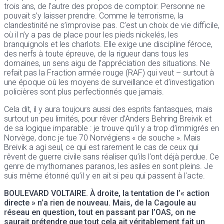
trois ans, de l’autre des propos de comptoir. Personne ne
pouvait s’y laisser prendre. Comme le terrorisme, la
clandestinité ne s’improvise pas. C’est un choix de vie difficile,
où il n’y a pas de place pour les pieds nickelés, les
branquignols et les charlots. Elle exige une discipline féroce,
des nerfs à toute épreuve, de la rigueur dans tous les
domaines, un sens aigu de l’appréciation des situations. Ne
refait pas la Fraction armée rouge (RAF) qui veut – surtout à
une époque où les moyens de surveillance et d’investigation
policières sont plus perfectionnés que jamais.
Cela dit, il y aura toujours aussi des esprits fantasques, mais
surtout un peu limités, pour rêver d’Anders Behring Breivik et
de sa logique imparable : je trouve qu’il y a trop d’immigrés en
Norvège, donc je tue 70 Norvégiens « de souche ». Mais
Breivik a agi seul, ce qui est rarement le cas de ceux qui
rêvent de guerre civile sans réaliser qu’ils l’ont déjà perdue. Ce
genre de mythomanes paranos, les asiles en sont pleins. Je
suis même étonné qu’il y en ait si peu qui passent à l’acte.
BOULEVARD VOLTAIRE
. À droite, la tentation de l’« action
directe » n’a rien de nouveau. Mais, de la Cagoule au
réseau en question, tout en passant par l’OAS, on ne
saurait prétendre que tout cela ait véritablement fait un