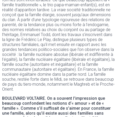
famille traditionnelle », le trio papa-maman-enfant(s), est en
réalité d’apparition tardive. La vraie société traditionnelle ne
conçoit que la famille élargie, souvent jusqu’aux dimensions
du clan. À partir d’une typologie rigoureuse des relations de
parenté, de la tendance plus ou moins forte à l’endogamie,
des normes relatives au choix du conjoint ou au partage de
l’héritage, Emmanuel Todd, dont les travaux s’inscrivent dans
la ligne de Frédéric Le Play, distingue plusieurs types de
structures familiales, qu’il met ensuite en rapport avec les
grandes tendances politico-sociales que l’on observe dans la
société : la famille nucléaire absolue (libérale et indifférente à
l’égalité), la famille nucléaire égalitaire (libérale et égalitaire), la
famille souche (autoritaire et inégalitaire) et la famille
communautaire (autoritaire et égalitaire). En France, la famille
nucléaire égalitaire domine dans la partie nord. La famille
souche, restée forte dans le Midi, se retrouve dans beaucoup
de pays du tiers-monde, notamment le Maghreb et le Proche-
Orient.
BOULEVARD VOLTAIRE
. On a souvent l’impression que
beaucoup confondent les notions d’« amour » et de «
famille ». Comme s’il suffisait de s’aimer pour constituer
une famille, alors qu’il existe aussi des familles sans