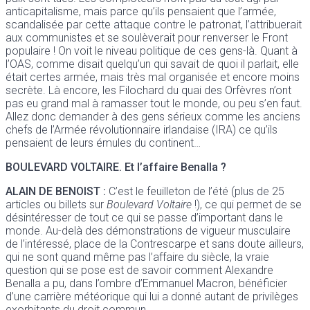
anticapitalisme, mais parce qu’ils pensaient que l’armée,
scandalisée par cette attaque contre le patronat, l’attribuerait
aux communistes et se soulèverait pour renverser le Front
populaire ! On voit le niveau politique de ces gens-là. Quant à
l’OAS, comme disait quelqu’un qui savait de quoi il parlait, elle
était certes armée, mais très mal organisée et encore moins
secrète. Là encore, les Filochard du quai des Orfèvres n’ont
pas eu grand mal à ramasser tout le monde, ou peu s’en faut.
Allez donc demander à des gens sérieux comme les anciens
chefs de l’Armée révolutionnaire irlandaise (IRA) ce qu’ils
pensaient de leurs émules du continent…
BOULEVARD VOLTAIRE
. Et l’affaire Benalla ?
ALAIN DE BENOIST
:
C’est le feuilleton de l’été (plus de 25
articles ou billets sur
Boulevard Voltaire
!), ce qui permet de se
désintéresser de tout ce qui se passe d’important dans le
monde. Au-delà des démonstrations de vigueur musculaire
de l’intéressé, place de la Contrescarpe et sans doute ailleurs,
qui ne sont quand même pas l’affaire du siècle, la vraie
question qui se pose est de savoir comment Alexandre
Benalla a pu, dans l’ombre d’Emmanuel Macron, bénéficier
d’une carrière météorique qui lui a donné autant de privilèges
exorbitants du droit commun.