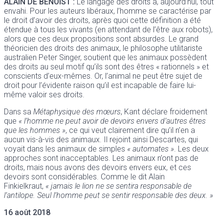
ALAIN DE BENOIST
:
Le langage des droits a, aujourd’hui, tout
envahi. Pour les auteurs libéraux, l’homme se caractérise par
le droit d’avoir des droits, après quoi cette définition a été
étendue à tous les vivants (en attendant de l’être aux robots),
alors que ces deux propositions sont absurdes. Le grand
théoricien des droits des animaux, le philosophe utilitariste
australien Peter Singer, soutient que les animaux possèdent
des droits au seul motif qu’ils sont des êtres « rationnels » et
conscients d’eux-mêmes. Or, l’animal ne peut être sujet de
droit pour l’évidente raison qu’il est incapable de faire lui-
même valoir ses droits.
Dans sa
Métaphysique des mœurs
, Kant déclare froidement
que
« l’homme ne peut avoir de devoirs envers d’autres êtres
que les hommes »
, ce qui veut clairement dire qu’il n’en a
aucun vis-à-vis des animaux. Il rejoint ainsi Descartes, qui
voyait dans les animaux de simples
« automates »
. Les deux
approches sont inacceptables. Les animaux n’ont pas de
droits, mais nous avons des devoirs envers eux, et ces
devoirs sont considérables. Comme le dit Alain
Finkielkraut,
« jamais le lion ne se sentira responsable de
l’antilope. Seul l’homme peut se sentir responsable des deux. »
16 août 2018