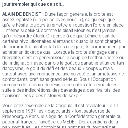
jour trembler qui que ce soit…
ALAIN DE BENOIST
:
D’une façon générale, la droite est
assez légaliste (« la police avec nous ! »), ce qui explique
qu’elle hésite toujours à remettre en question l’ordre en place
– même si celui-ci, comme le disait Mounier, n’est jamais
qu’un désordre établi. On pense à ce que Lénine disait de
certains révolutionnaires allemands : quand ils sont chargés
de commettre un attentat dans une gare, ils commencent par
acheter un ticket de quai. Lorsque la droite s’engage dans
l’illégalité, c’est en général sous le coup de l’enthousiasme ou
de l’indignation, avec parfois le goût du panache et un certain
dandysme, le goût du défi et des beaux « coups », mais
surtout avec une imprudence, une naïveté et un amateurisme
confondants, bref, sans grand sérieux. Sous l’Occupation,
combien de réseaux de résistance ont-ils été démantelés
suite à des indiscrétions, des bavardages, des rivalités, des
trahisons liées à des histoires de sexe ?
Vous citez l’exemple de la Cagoule. Il est révélateur. Le 11
septembre 1937, les « cagoulards » font sauter, rue de
Presbourg, à Paris, le siège de la Confédération générale du
patronat français, l’ancêtre du MEDEF. Deux gardiens de la
paix sont tués. Les comploteurs n’ont pas du tout agi par