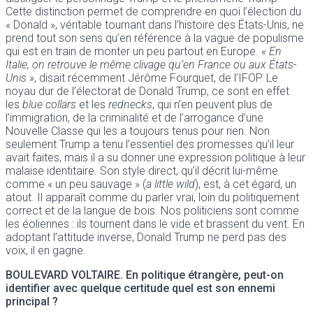
Cette distinction permet de comprendre en quoi l’élection du
« Donald », véritable tournant dans l’histoire des États-Unis, ne
prend tout son sens qu’en référence à la vague de populisme
qui est en train de monter un peu partout en Europe.
« En
Italie, on retrouve le même clivage qu’en France ou aux États-
Unis »
, disait récemment Jérôme Fourquet, de l’IFOP. Le
noyau dur de l’électorat de Donald Trump, ce sont en effet
les
blue collars
et les
rednecks
, qui n’en peuvent plus de
l’immigration, de la criminalité et de l’arrogance d’une
Nouvelle Classe qui les a toujours tenus pour rien. Non
seulement Trump a tenu l’essentiel des promesses qu’il leur
avait faites, mais il a su donner une expression politique à leur
malaise identitaire. Son style direct, qu’il décrit lui-même
comme « un peu sauvage » (
a little wild
), est, à cet égard, un
atout. Il apparaît comme du parler vrai, loin du politiquement
correct et de la langue de bois. Nos politiciens sont comme
les éoliennes : ils tournent dans le vide et brassent du vent. En
adoptant l’attitude inverse, Donald Trump ne perd pas des
voix, il en gagne.
BOULEVARD VOLTAIRE
. En politique étrangère, peut-on
identifier avec quelque certitude quel est son ennemi
principal ?