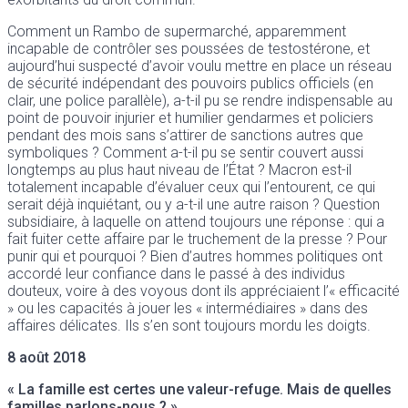
Comment un Rambo de supermarché, apparemment
incapable de contrôler ses poussées de testostérone, et
aujourd’hui suspecté d’avoir voulu mettre en place un réseau
de sécurité indépendant des pouvoirs publics officiels (en
clair, une police parallèle), a-t-il pu se rendre indispensable au
point de pouvoir injurier et humilier gendarmes et policiers
pendant des mois sans s’attirer de sanctions autres que
symboliques ? Comment a-t-il pu se sentir couvert aussi
longtemps au plus haut niveau de l’État ? Macron est-il
totalement incapable d’évaluer ceux qui l’entourent, ce qui
serait déjà inquiétant, ou y a-t-il une autre raison ? Question
subsidiaire, à laquelle on attend toujours une réponse : qui a
fait fuiter cette affaire par le truchement de la presse ? Pour
punir qui et pourquoi ? Bien d’autres hommes politiques ont
accordé leur confiance dans le passé à des individus
douteux, voire à des voyous dont ils appréciaient l’« efficacité
» ou les capacités à jouer les « intermédiaires » dans des
affaires délicates. Ils s’en sont toujours mordu les doigts.
8 août 2018
« La famille est certes une valeur-refuge. Mais de quelles
familles parlons-nous ? »