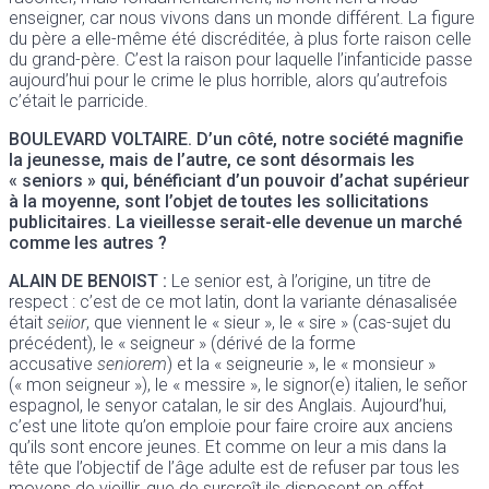
enseigner, car nous vivons dans un monde différent. La figure
du père a elle-même été discréditée, à plus forte raison celle
du grand-père. C’est la raison pour laquelle l’infanticide passe
aujourd’hui pour le crime le plus horrible, alors qu’autrefois
c’était le parricide.
BOULEVARD VOLTAIRE
. D’un côté, notre société magnifie
la jeunesse, mais de l’autre, ce sont désormais les
« seniors » qui, bénéficiant d’un pouvoir d’achat supérieur
à la moyenne, sont l’objet de toutes les sollicitations
publicitaires. La vieillesse serait-elle devenue un marché
comme les autres ?
ALAIN DE BENOIST
:
Le senior est, à l’origine, un titre de
respect : c’est de ce mot latin, dont la variante dénasalisée
était
seiior
, que viennent le « sieur », le « sire » (cas-sujet du
précédent), le « seigneur » (dérivé de la forme
accusative
seniorem
) et la « seigneurie », le « monsieur »
(« mon seigneur »), le « messire », le signor(e) italien, le señor
espagnol, le senyor catalan, le sir des Anglais. Aujourd’hui,
c’est une litote qu’on emploie pour faire croire aux anciens
qu’ils sont encore jeunes. Et comme on leur a mis dans la
tête que l’objectif de l’âge adulte est de refuser par tous les
moyens de vieillir, que de surcroît ils disposent en effet