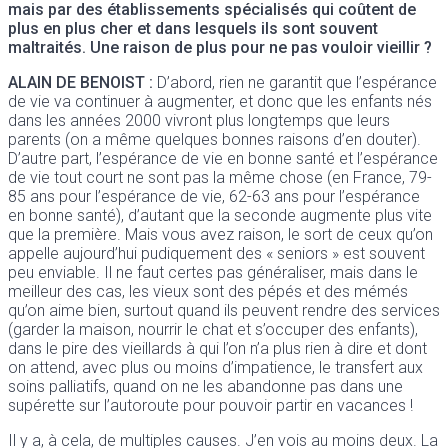
mais par des établissements spécialisés qui coûtent de
plus en plus cher et dans lesquels ils sont souvent
maltraités. Une raison de plus pour ne pas vouloir vieillir ?
ALAIN DE BENOIST
:
D’abord, rien ne garantit que l’espérance
de vie va continuer à augmenter, et donc que les enfants nés
dans les années 2000 vivront plus longtemps que leurs
parents (on a même quelques bonnes raisons d’en douter).
D’autre part, l’espérance de vie en bonne santé et l’espérance
de vie tout court ne sont pas la même chose (en France, 79-
85 ans pour l’espérance de vie, 62-63 ans pour l’espérance
en bonne santé), d’autant que la seconde augmente plus vite
que la première. Mais vous avez raison, le sort de ceux qu’on
appelle aujourd’hui pudiquement des « seniors » est souvent
peu enviable. Il ne faut certes pas généraliser, mais dans le
meilleur des cas, les vieux sont des pépés et des mémés
qu’on aime bien, surtout quand ils peuvent rendre des services
(garder la maison, nourrir le chat et s’occuper des enfants),
dans le pire des vieillards à qui l’on n’a plus rien à dire et dont
on attend, avec plus ou moins d’impatience, le transfert aux
soins palliatifs, quand on ne les abandonne pas dans une
supérette sur l’autoroute pour pouvoir partir en vacances !
Il y a, à cela, de multiples causes. J’en vois au moins deux. La