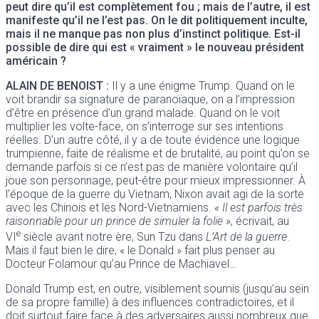
peut dire qu’il est complètement fou ; mais de l’autre, il est
manifeste qu’il ne l’est pas. On le dit politiquement inculte,
mais il ne manque pas non plus d’instinct politique. Est-il
possible de dire qui est « vraiment » le nouveau président
américain ?
ALAIN DE BENOIST
:
Il y a une énigme Trump. Quand on le
voit brandir sa signature de paranoïaque, on a l’impression
d’être en présence d’un grand malade. Quand on le voit
multiplier les volte-face, on s’interroge sur ses intentions
réelles. D’un autre côté, il y a de toute évidence une logique
trumpienne, faite de réalisme et de brutalité, au point qu’on se
demande parfois si ce n’est pas de manière volontaire qu’il
joue son personnage, peut-être pour mieux impressionner. À
l’époque de la guerre du Vietnam, Nixon avait agi de la sorte
avec les Chinois et les Nord-Vietnamiens.
« Il est parfois très
raisonnable pour un prince de simuler la folie »
, écrivait, au
e
VI
siècle avant notre ère, Sun Tzu dans
L’Art de la guerre
.
Mais il faut bien le dire, « le Donald » fait plus penser au
Docteur Folamour qu’au Prince de Machiavel…
Donald Trump est, en outre, visiblement soumis (jusqu’au sein
de sa propre famille) à des influences contradictoires, et il
doit surtout faire face à des adversaires aussi nombreux que