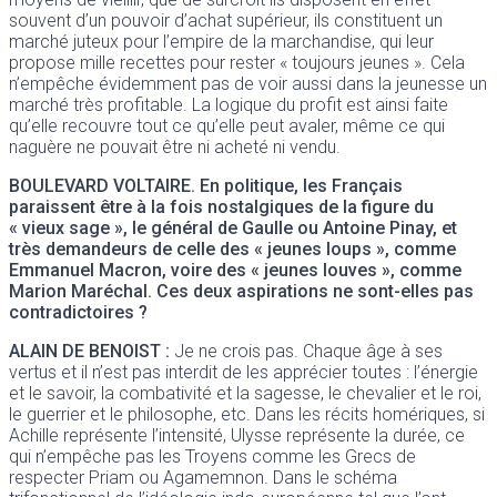
souvent d’un pouvoir d’achat supérieur, ils constituent un
marché juteux pour l’empire de la marchandise, qui leur
propose mille recettes pour rester « toujours jeunes ». Cela
n’empêche évidemment pas de voir aussi dans la jeunesse un
marché très profitable. La logique du profit est ainsi faite
qu’elle recouvre tout ce qu’elle peut avaler, même ce qui
naguère ne pouvait être ni acheté ni vendu.
BOULEVARD VOLTAIRE. En politique, les Français
paraissent être à la fois nostalgiques de la figure du
« vieux sage », le général de Gaulle ou Antoine Pinay, et
très demandeurs de celle des « jeunes loups », comme
Emmanuel Macron, voire des « jeunes louves », comme
Marion Maréchal. Ces deux aspirations ne sont-elles pas
contradictoires ?
ALAIN DE BENOIST
:
Je ne crois pas. Chaque âge à ses
vertus et il n’est pas interdit de les apprécier toutes : l’énergie
et le savoir, la combativité et la sagesse, le chevalier et le roi,
le guerrier et le philosophe, etc. Dans les récits homériques, si
Achille représente l’intensité, Ulysse représente la durée, ce
qui n’empêche pas les Troyens comme les Grecs de
respecter Priam ou Agamemnon. Dans le schéma