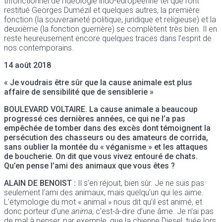
trifonctionnel de l’idéologie indo-européenne tel que l’ont
restitué Georges Dumézil et quelques autres, la première
fonction (la souveraineté politique, juridique et religieuse) et la
deuxième (la fonction guerrière) se complètent très bien. Il en
reste heureusement encore quelques traces dans l’esprit de
nos contemporains.
14 août 2018
« Je voudrais être sûr que la cause animale est plus
affaire de sensibilité que de sensiblerie »
BOULEVARD VOLTAIRE
. La cause animale a beaucoup
progressé ces dernières années, ce qui ne l’a pas
empêchée de tomber dans des excès dont témoignent la
persécution des chasseurs ou des amateurs de corrida,
sans oublier la montée du « véganisme » et les attaques
de boucherie. On dit que vous vivez entouré de chats.
Qu’en pense l’ami des animaux que vous êtes ?
ALAIN DE BENOIST
:
Il s’en réjouit, bien sûr. Je ne suis pas
seulement l’ami des animaux, mais quelqu’un qui les aime.
L’étymologie du mot « animal » nous dit qu’il est animé, et
donc porteur d’une
anima
, c’est-à-dire d’une âme. Je n’ai pas
de mal à penser, par exemple, que la chienne Diesel, tuée lors