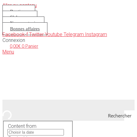
Aller au contenu
Boutique
S’abonner
Nous soutenir
Bonnes affaires
Facebook-f
Twitter
Youtube
Telegram
Instagram
Connexion
0,00
€
0
Panier
Menu
Rechercher
Content from