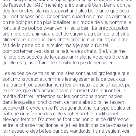
de l’assaut du RAID mené il y a trois ans à Saint-Denis contre
des terroristes islamistes, avait une plus belle âme que ceux
qui l’ont assassinée ! Cependant, quand on aime les animaux,
on ne doit pas non plus idéaliser leur mode de vie, comme le
font tant de bobos vivant en milieu urbain. La préoccupation
première des animaux, c’est de survivre au sein de la chaîne
alimentaire. Lorsque mes chats croquent un mulot, cela me
fait de la peine pour le mulot, mais je sais qu’un tel
comportement est dans la nature des chats. Bref, si je me
félicite des succès de la cause animale, je voudrais être sûr
qu’elle est plus affaire de sensibilité que de sensiblerie.
Les excès de certains animalistes sont aussi grotesque que
sont monstrueux et criminels les agissements de ceux qui
maltraitent (ou abandonnent) les animaux. Je suis frappé, par
exemple, que des associations comme L214, qui ont eu le
mérite d’attirer l’attention sur les conditions abominables
dans lesquelles fonctionnent certains abattoirs, ne fassent
aucune différence entre l’élevage industriel du type poules en
batterie ou « ferme des mille vaches » et le traditionnel
élevage fermier. D’autres ne font pas non plus de différence
entre la chasse traditionnelle (et les traditions de la chasse) et
le massacre des bêtes par des viandards. Ils ne veulent voir