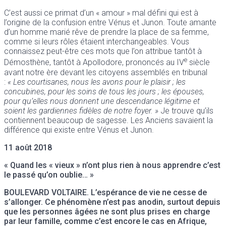
C’est aussi ce primat d’un « amour » mal défini qui est à
l’origine de la confusion entre Vénus et Junon. Toute amante
d’un homme marié rêve de prendre la place de sa femme,
comme si leurs rôles étaient interchangeables. Vous
connaissez peut-être ces mots que l’on attribue tantôt à
e
Démosthène, tantôt à Apollodore, prononcés au IV
siècle
avant notre ère devant les citoyens assemblés en tribunal
:
« Les courtisanes, nous les avons pour le plaisir ; les
concubines, pour les soins de tous les jours ; les épouses,
pour qu’elles nous donnent une descendance légitime et
soient les gardiennes fidèles de notre foyer. »
Je trouve qu’ils
contiennent beaucoup de sagesse. Les Anciens savaient la
différence qui existe entre Vénus et Junon.
11 août 2018
« Quand les « vieux » n’ont plus rien à nous apprendre c’est
le passé qu’on oublie… »
BOULEVARD VOLTAIRE
. L’espérance de vie ne cesse de
s’allonger. Ce phénomène n’est pas anodin, surtout depuis
que les personnes âgées ne sont plus prises en charge
par leur famille, comme c’est encore le cas en Afrique,