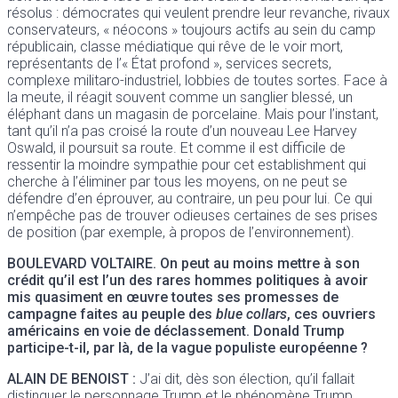
résolus : démocrates qui veulent prendre leur revanche, rivaux
conservateurs, « néocons » toujours actifs au sein du camp
républicain, classe médiatique qui rêve de le voir mort,
représentants de l’« État profond », services secrets,
complexe militaro-industriel, lobbies de toutes sortes. Face à
la meute, il réagit souvent comme un sanglier blessé, un
éléphant dans un magasin de porcelaine. Mais pour l’instant,
tant qu’il n’a pas croisé la route d’un nouveau Lee Harvey
Oswald, il poursuit sa route. Et comme il est difficile de
ressentir la moindre sympathie pour cet establishment qui
cherche à l’éliminer par tous les moyens, on ne peut se
défendre d’en éprouver, au contraire, un peu pour lui. Ce qui
n’empêche pas de trouver odieuses certaines de ses prises
de position (par exemple, à propos de l’environnement).
BOULEVARD VOLTAIRE
. On peut au moins mettre à son
crédit qu’il est l’un des rares hommes politiques à avoir
mis quasiment en œuvre toutes ses promesses de
campagne faites au peuple des
blue collars
, ces ouvriers
américains en voie de déclassement. Donald Trump
participe-t-il, par là, de la vague populiste européenne ?
ALAIN DE BENOIST
:
J’ai dit, dès son élection, qu’il fallait
distinguer le personnage Trump et le phénomène Trump.