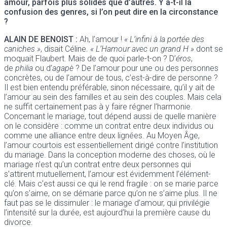
amour, parfois plus solides que d’autres. Y a-t-il là
confusion des genres, si l’on peut dire en la circonstance
?
ALAIN DE BENOIST
:
Ah, l’amour !
« L’infini à la portée des
caniches »
, disait Céline.
« L’Hamour avec un grand H »
dont se
moquait Flaubert. Mais de de quoi parle-t-on ? D’
éros
,
de
philia
ou d’
agapè
? De l’amour pour une ou des personnes
concrètes, ou de l’amour de tous, c’est-à-dire de personne ?
Il est bien entendu préférable, sinon nécessaire, qu’il y ait de
l’amour au sein des familles et au sein des couples. Mais cela
ne suffit certainement pas à y faire régner l’harmonie.
Concernant le mariage, tout dépend aussi de quelle manière
on le considère : comme un contrat entre deux individus ou
comme une alliance entre deux lignées. Au Moyen Âge,
l’amour courtois est essentiellement dirigé contre l’institution
du mariage. Dans la conception moderne des choses, où le
mariage n’est qu’un contrat entre deux personnes qui
s’attirent mutuellement, l’amour est évidemment l’élément-
clé. Mais c’est aussi ce qui le rend fragile : on se marie parce
qu’on s’aime, on se démarie parce qu’on ne s’aime plus. Il ne
faut pas se le dissimuler : le mariage d’amour, qui privilégie
l’intensité sur la durée, est aujourd’hui la première cause du
divorce.