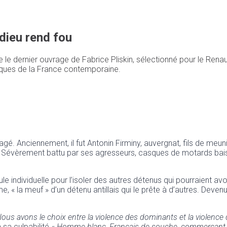
dieu rend fou
te le dernier ouvrage de Fabrice Pliskin, sélectionné pour le Rena
iques de la France contemporaine.
Anciennement, il fut Antonin Firminy, auvergnat, fils de meunier
. Sévèrement battu par ses agresseurs, casques de motards baissé
le individuelle pour l’isoler des autres détenus qui pourraient av
, « la meuf » d’un détenu antillais qui le prête à d’autres. Devenu
. Nous avons le choix entre la violence des dominants et la violen
 sa culpabilité «
Homme blanc, Français de souche, commerçant de c