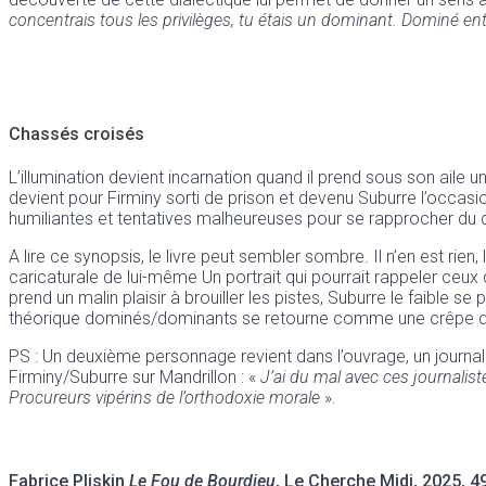
concentrais tous les privilèges, tu étais un dominant. Dominé 
Chassés croisés
L’illumination devient incarnation quand il prend sous son aile un
devient pour Firminy sorti de prison et devenu Suburre l’occasi
humiliantes et tentatives malheureuses pour se rapprocher du do
A lire ce synopsis, le livre peut sembler sombre. Il n’en est rie
caricaturale de lui-même Un portrait qui pourrait rappeler ceux 
prend un malin plaisir à brouiller les pistes, Suburre le faible 
théorique dominés/dominants se retourne comme une crêpe dans
PS : Un deuxième personnage revient dans l’ouvrage, un journal
Firminy/Suburre sur Mandrillon : «
J’ai du mal avec ces journalis
Procureurs vipérins de l’orthodoxie morale
».
Fabrice Pliskin
Le Fou de Bourdieu
, Le Cherche Midi, 2025, 4