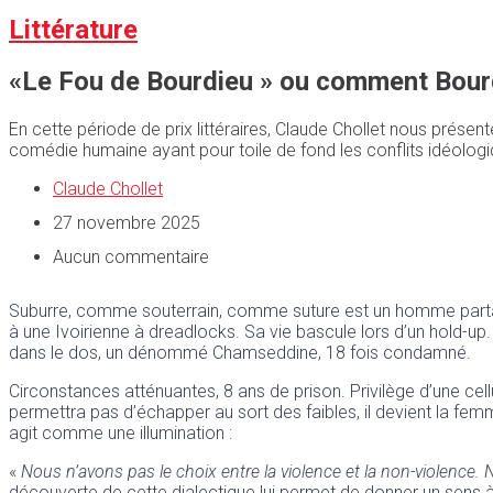
Littérature
«Le Fou de Bourdieu » ou comment Bour
En cette période de prix littéraires, Claude Chollet nous présen
comédie humaine ayant pour toile de fond les conflits idéolog
Claude Chollet
27 novembre 2025
Aucun commentaire
Suburre, comme souterrain, comme suture est un homme partagé. 
à une Ivoirienne à dreadlocks. Sa vie bascule lors d’un hold-up
dans le dos, un dénommé Chamseddine, 18 fois condamné.
Circonstances atténuantes, 8 ans de prison. Privilège d’une cellu
permettra pas d’échapper au sort des faibles, il devient la femme
agit comme une illumination :
«
Nous n’avons pas le choix entre la violence et la non-violence
découverte de cette dialectique lui permet de donner un sens à