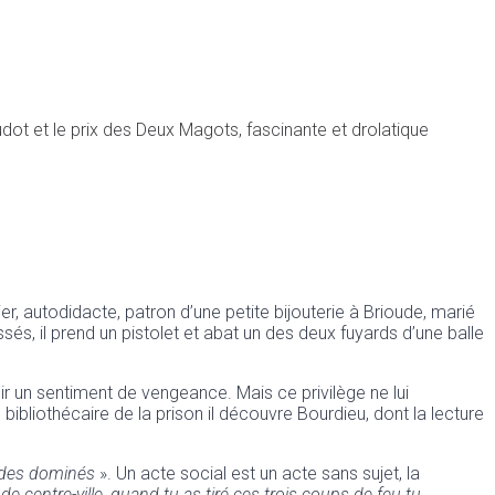
udot et le prix des Deux Magots, fascinante et drolatique
, autodidacte, patron d’une petite bijouterie à Brioude, marié
s, il prend un pistolet et abat un des deux fuyards d’une balle
oir un sentiment de vengeance. Mais ce privilège ne lui
 bibliothécaire de la prison il découvre Bourdieu, dont la lecture
ce des dominés
». Un acte social est un acte sans sujet, la
entre-ville, quand tu as tiré ces trois coups de feu tu