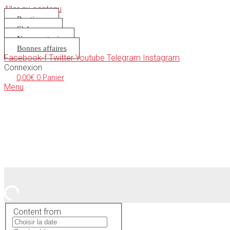
Aller au contenu
Boutique
S’abonner
Nous soutenir
Bonnes affaires
Facebook-f
Twitter
Youtube
Telegram
Instagram
Connexion
0,00
€
0
Panier
Menu
Content from