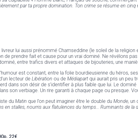
entièrement par ta propre domination. Ton crime se résume en ci
 livreur lui aussi prénommé Chamseddine (le soleil de la religion e
on de prendre fait et cause pour un vrai dominé. Ne révélons pas
miné, entre trafics divers et attaques de bijouteries, une manièr
n, l’humour est constant, entre la folie bourdieusienne du héros, 
d’un lecteur de
Libération
ou de
Médiapart
qui aurait pris un peu 
se perd dans son désir de s’identifier à plus faible que lui. Le dom
 son verbiage. Un rire garanti à chaque page ou presque. Vous 
iste du
Matin
que l’on peut imaginer être le double du
Monde,
un c
tes en stalles, nourris aux flatulences du temps… Ruminants de la
90p, 22€