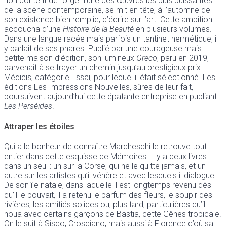
non content de forger l’une des œuvres les plus puissantes
de la scène contemporaine, se mit en tête, à l’automne de
son existence bien remplie, d’écrire sur l’art. Cette ambition
accoucha d’une
Histoire de la Beauté
en plusieurs volumes.
Dans une langue racée mais parfois un tantinet hermétique, il
y parlait de ses phares. Publié par une courageuse mais
petite maison d’édition, son lumineux
Greco
, paru en 2019,
parvenait à se frayer un chemin jusqu’au prestigieux prix
Médicis, catégorie Essai, pour lequel il était sélectionné. Les
éditions Les Impressions Nouvelles, sûres de leur fait,
poursuivent aujourd’hui cette épatante entreprise en publiant
Les Perséides
.
Attraper les étoiles
Qui a le bonheur de connaître Marcheschi le retrouve tout
entier dans cette esquisse de Mémoires. Il y a deux livres
dans un seul : un sur la Corse, qui ne le quitte jamais, et un
autre sur les artistes qu’il vénère et avec lesquels il dialogue.
De son île natale, dans laquelle il est longtemps revenu dès
qu’il le pouvait, il a retenu le parfum des fleurs, le soupir des
rivières, les amitiés solides ou, plus tard, particulières qu’il
noua avec certains garçons de Bastia, cette Gênes tropicale.
On le suit à Sisco, Crosciano, mais aussi à Florence d’où sa