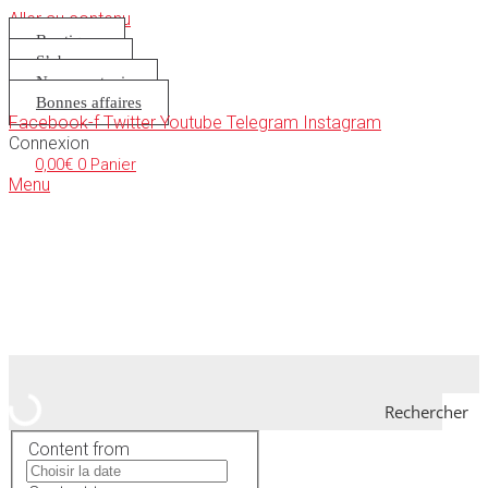
Aller au contenu
Boutique
S’abonner
Nous soutenir
Bonnes affaires
Facebook-f
Twitter
Youtube
Telegram
Instagram
Connexion
0,00
€
0
Panier
Menu
Rechercher
Content from