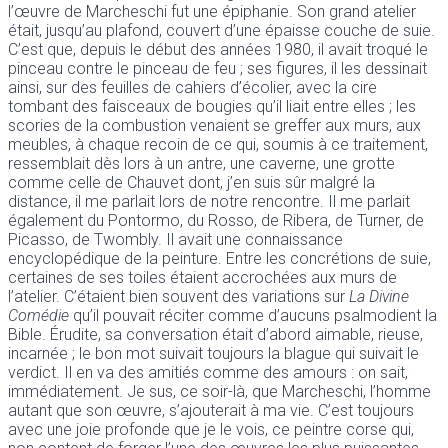
l’œuvre de Marcheschi fut une épiphanie. Son grand atelier
était, jusqu’au plafond, couvert d’une épaisse couche de suie.
C’est que, depuis le début des années 1980, il avait troqué le
pinceau contre le pinceau de feu ; ses figures, il les dessinait
ainsi, sur des feuilles de cahiers d’écolier, avec la cire
tombant des faisceaux de bougies qu’il liait entre elles ; les
scories de la combustion venaient se greffer aux murs, aux
meubles, à chaque recoin de ce qui, soumis à ce traitement,
ressemblait dès lors à un antre, une caverne, une grotte
comme celle de Chauvet dont, j’en suis sûr malgré la
distance, il me parlait lors de notre rencontre. Il me parlait
également du Pontormo, du Rosso, de Ribera, de Turner, de
Picasso, de Twombly. Il avait une connaissance
encyclopédique de la peinture. Entre les concrétions de suie,
certaines de ses toiles étaient accrochées aux murs de
l’atelier. C’étaient bien souvent des variations sur
La Divine
Comédie
qu’il pouvait réciter comme d’aucuns psalmodient la
Bible. Érudite, sa conversation était d’abord aimable, rieuse,
incarnée ; le bon mot suivait toujours la blague qui suivait le
verdict. Il en va des amitiés comme des amours : on sait,
immédiatement. Je sus, ce soir-là, que Marcheschi, l’homme
autant que son œuvre, s’ajouterait à ma vie. C’est toujours
avec une joie profonde que je le vois, ce peintre corse qui,