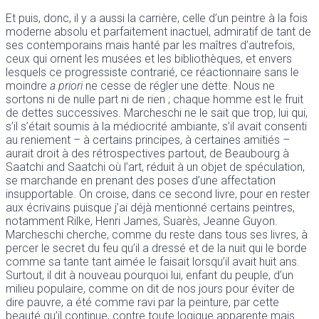
Et puis, donc, il y a aussi la carrière, celle d’un peintre à la fois
moderne absolu et parfaitement inactuel, admiratif de tant de
ses contemporains mais hanté par les maîtres d’autrefois,
ceux qui ornent les musées et les bibliothèques, et envers
lesquels ce progressiste contrarié, ce réactionnaire sans le
moindre
a priori
ne cesse de régler une dette. Nous ne
sortons ni de nulle part ni de rien ; chaque homme est le fruit
de dettes successives. Marcheschi ne le sait que trop, lui qui,
s’il s’était soumis à la médiocrité ambiante, s’il avait consenti
au reniement – à certains principes, à certaines amitiés –
aurait droit à des rétrospectives partout, de Beaubourg à
Saatchi and Saatchi où l’art, réduit à un objet de spéculation,
se marchande en prenant des poses d’une affectation
insupportable. On croise, dans ce second livre, pour en rester
aux écrivains puisque j’ai déjà mentionné certains peintres,
notamment Rilke, Henri James, Suarès, Jeanne Guyon.
Marcheschi cherche, comme du reste dans tous ses livres, à
percer le secret du feu qu’il a dressé et de la nuit qui le borde
comme sa tante tant aimée le faisait lorsqu’il avait huit ans.
Surtout, il dit à nouveau pourquoi lui, enfant du peuple, d’un
milieu populaire, comme on dit de nos jours pour éviter de
dire pauvre, a été comme ravi par la peinture, par cette
beauté qu’il continue, contre toute logique apparente mais