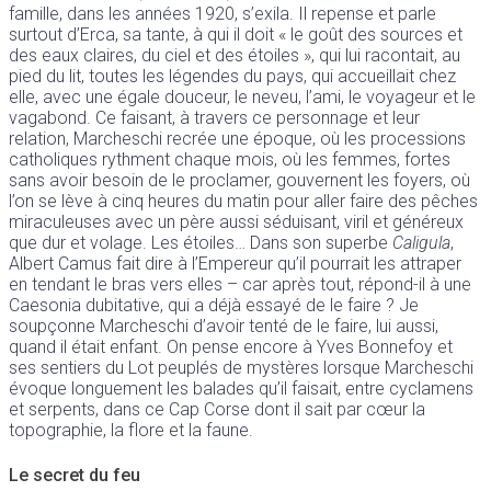
famille, dans les années 1920, s’exila. Il repense et parle
surtout d’Erca, sa tante, à qui il doit « le goût des sources et
des eaux claires, du ciel et des étoiles », qui lui racontait, au
pied du lit, toutes les légendes du pays, qui accueillait chez
elle, avec une égale douceur, le neveu, l’ami, le voyageur et le
vagabond. Ce faisant, à travers ce personnage et leur
relation, Marcheschi recrée une époque, où les processions
catholiques rythment chaque mois, où les femmes, fortes
sans avoir besoin de le proclamer, gouvernent les foyers, où
l’on se lève à cinq heures du matin pour aller faire des pêches
miraculeuses avec un père aussi séduisant, viril et généreux
que dur et volage. Les étoiles… Dans son superbe
Caligula
,
Albert Camus fait dire à l’Empereur qu’il pourrait les attraper
en tendant le bras vers elles – car après tout, répond-il à une
Caesonia dubitative, qui a déjà essayé de le faire ? Je
soupçonne Marcheschi d’avoir tenté de le faire, lui aussi,
quand il était enfant. On pense encore à Yves Bonnefoy et
ses sentiers du Lot peuplés de mystères lorsque Marcheschi
évoque longuement les balades qu’il faisait, entre cyclamens
et serpents, dans ce Cap Corse dont il sait par cœur la
topographie, la flore et la faune.
Le secret du feu