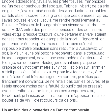
Encore adolescent, j’avais vu les prétentieuses immondices
de l’un des chouchous de l’époque, Fabrice Hybert ; de galerie
en galerie, j’avais croisé ensuite des « productions » dont les
cartels étaient souvent plus grands que ces dernières ; après,
j’avais poussé le vice jusqu’à me rendre régulièrement au
Palais de Tokyo où la bourgeoisie parisienne venait draguer
sous MDMA entre des pneus suspendus et des aquariums
vides et qui, presque toujours,
d’une certaine manière
, étaient
censés nous rappeler les camps de la mort – j’ignore si l’on
peut encore écrire après, mais on dirait bien qu’il est
impossible d’être plasticien sans retourner à Auschwitz. Un
soir, je vis un jeune philosophe reconverti dans le
consulting
broder longuement, devant une assemblée d’électeurs d’Anne
Hidalgo, sur ce pauvre Heidegger devant une plaque de
graphite de vingt centimètre sur vingt – et, bien sûr, Himmler
n’était pas loin. Il fallait s’exalter pour la « technique » ; être
mal à l’aise était très bon signe. En somme, je n’étais pas
franchement convaincu. Je ne l’étais pas par les œuvres, et je
l’étais encore moins par la fatuité du public qui se pressait,
avec un enthousiasme feint, dans ces « espaces » où,
forcément, je finissais pour ma part par m’appesantir sur les
bouteilles de vin – c’est toujours ça de pris…
Un art loin des clowneries de l’art contemporain