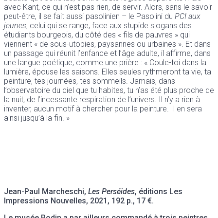
avec Kant, ce qui n’est pas rien, de servir. Alors, sans le savoir
peut-être, il se fait aussi pasolinien – le Pasolini du
PCI aux
jeunes
, celui qui se range, face aux stupide slogans des
étudiants bourgeois, du côté des « fils de pauvres » qui
viennent « de sous-utopies, paysannes ou urbaines ». Et dans
un passage qui réunit l’enfance et l’âge adulte, il affirme, dans
une langue poétique, comme une prière : « Coule-toi dans la
lumière, épouse les saisons. Elles seules rythmeront ta vie, ta
peinture, tes journées, tes sommeils. Jamais, dans
l’observatoire du ciel que tu habites, tu n’as été plus proche de
la nuit, de l’incessante respiration de l’univers. Il n’y a rien à
inventer, aucun motif à chercher pour la peinture. Il en sera
ainsi jusqu’à la fin. »
Jean-Paul Marcheschi,
Les Perséides
, éditions Les
Impressions Nouvelles, 2021, 192 p., 17 €.
Le musée Rodin a par ailleurs commandé à trois peintres,