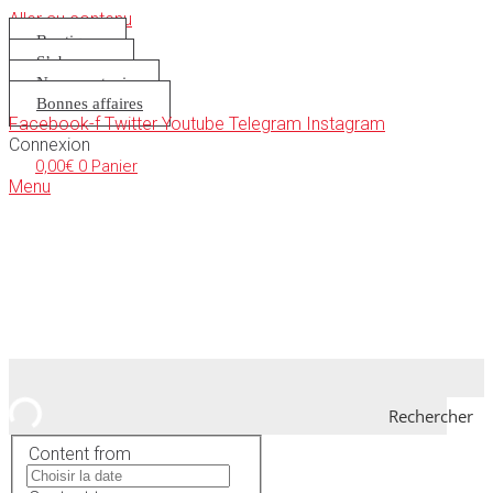
Aller au contenu
Boutique
S’abonner
Nous soutenir
Bonnes affaires
Facebook-f
Twitter
Youtube
Telegram
Instagram
Connexion
0,00
€
0
Panier
Menu
Rechercher
Content from