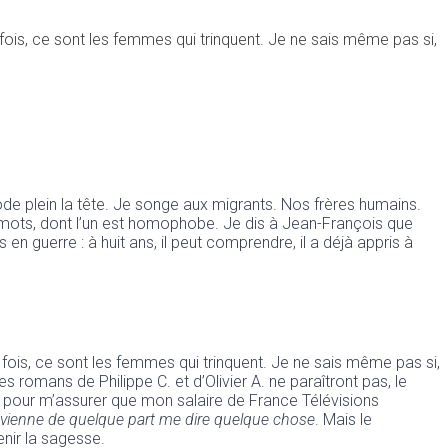
 fois, ce sont les femmes qui trinquent. Je ne sais même pas si,
ode plein la tête. Je songe aux migrants. Nos frères humains.
os mots, dont l’un est homophobe. Je dis à Jean-François que
 guerre : à huit ans, il peut comprendre, il a déjà appris à
e fois, ce sont les femmes qui trinquent. Je ne sais même pas si,
 romans de Philippe C. et d’Olivier A. ne paraîtront pas, le
lle pour m’assurer que mon salaire de France Télévisions
 vienne de quelque part me dire quelque chose
. Mais le
enir la sagesse.