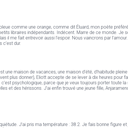
 bleue comme une orange, comme dit Éluard, mon poète préféré a
 petits libraires indépendants. Indécent. Marre de ce monde. Je 
ais il me fait entrevoir aussi l’espoir. Nous vaincrons par l’amour.
 c’est dur.
st une maison de vacances, une maison d’été, d’habitude pleine 
nt plus donner), Eliott accepte de se lever à dix heures pour fai
 c’est psychologique, parce que je veux toujours porter toute l
les et des hérissons. J’ai enfin trouvé une jeune fille, Anjaramend
quiétude. J’ai pris ma température : 38.2. Je fais bonne figure et 