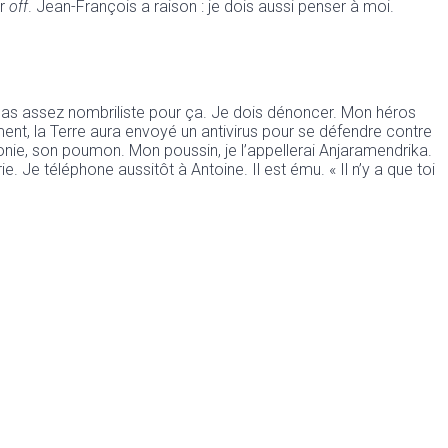
ur
off
. Jean-François a raison : je dois aussi penser à moi.
ai. Pas assez nombriliste pour ça. Je dois dénoncer. Mon héros
nt, la Terre aura envoyé un antivirus pour se défendre contre
onie, son poumon. Mon poussin, je l’appellerai Anjaramendrika.
ie. Je téléphone aussitôt à Antoine. Il est ému. « Il n’y a que toi