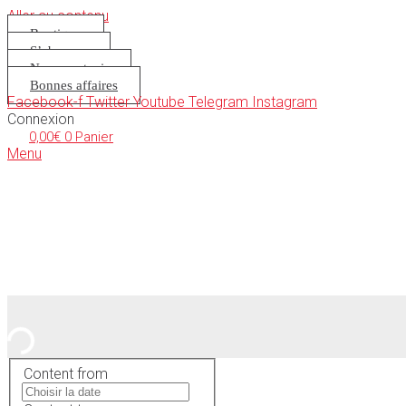
Aller au contenu
Boutique
S’abonner
Nous soutenir
Bonnes affaires
Facebook-f
Twitter
Youtube
Telegram
Instagram
Connexion
0,00
€
0
Panier
Menu
Content from