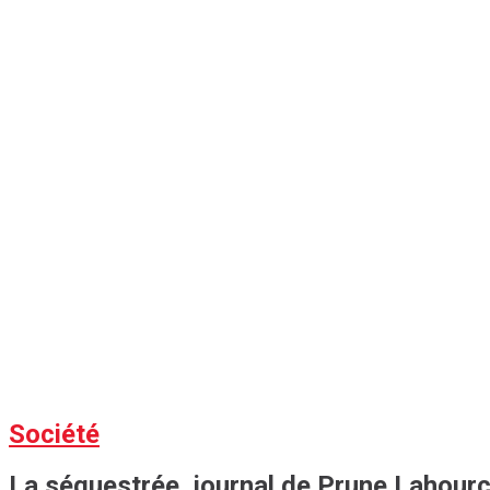
Société
La séquestrée, journal de Prune Lahour