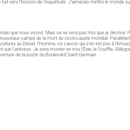
 fuit vers l’horizon de l’inquiétude. J’aimerais mettre le monde s
e le roman que nous vivons. Mais ce ne sera pas moi que je décrir
 nouveaux camps de la mort du zoolocauste mondial. Parallèleme
oitures au Diesel, l’Homme, ce cancer qui s’en est pris à l’Amaz
par l’antivirus. Je sens monter en moi l’Élan, le Souffle, l’Allégor
éouverture de la poste du Boulevard Saint-Germain.