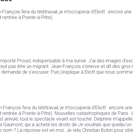
François fera du télétravail, je m’occuperai d’Eliott : encore une
rentrée à Pointe-à-Pitre).
e emporté Proust, indispensable à ma survie. J’ai des images d’ex
e veut pas être un migrant. Jean-François s’énerve et dit des gr
demande de s’excuser. Puis j’explique à Eliott que nous sommes en
François fera du télétravail, je m’occuperai d’Eliott : encore un
entrée à Pointe-à-Pitre). Nouvelles catastrophiques de Paris : les
 est annulé, tout le spectacle vivant est touché. Delphine m’appe
a Gaumont, qui a acheté les droits de
Je voudrais que quelqu’un
 le nom ? La réponse est en moi. Je relis Christian Bobin pour obt