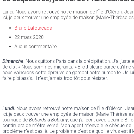
Lundi. Nous avons retrouvé notre maison de l’Île d’Oléron. Jean-
ici, je peux trouver une employée de maison (Marie-Thérèse est 
Bruno Lafourcade
22 mars 2020
Aucun commentaire
Dimanche
.
Nous quittons Paris dans la précipitation. J’ai just
Je dis : « Nous sommes migrants. » Eliott pleure parce qu’il n
nous vaincrons cette épreuve en gardant notre humanité. Je lui 
faire pipi assis. Il n’est jamais trop tôt pour résister.
L
undi
.
Nous avons retrouvé notre maison de l’Île d’Oléron. Jean-
ici, je peux trouver une employée de maison (Marie-Thérèse est r
tournage de
Bobards à Bobigny
, que j’ai écrit avec Jeanne B.,
continuera de m’être versé. Mon agent m’envoie le chèque de l
problème n’est pas là. Le problème c’est de quoi le virus est-il