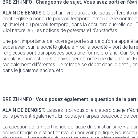
BREIZH-INFO :
Changeons de sujet. Vous avez sorti en février
ALAIN DE BENOIST.
C’est un livre qui aborde, sous différents an
dont l’Eglise a conçu le pouvoir temporel lorsqu’elle le contrôlai
spirituel et du pouvoir temporel, dans la séculaire querelle de l’Em
« loi naturelle », les notions de
potestas
et d’
auctoritas
.
Une part importante de l’ouvrage porte sur ce qu’on a appelé la «
auparavant sur la société globale – où la société « sort de la 
religieuses sont transposées sous une forme profane. Carl Schm
sécularisation est alors à envisager comme une dialectique. Er
radicalement différentes. Je retrace ce débat dans le détail, en
dans le judaïsme ancien, etc.
BREIZH-INFO :
Vous posez également la question de la perti
ALAIN DE BENOIST.
Laissez-moi vous dire d’abord que je n’éc
qu’ils pensent également. En outre, je n’ai pas beaucoup de con
La question de la « pertinence politique du christianisme » a da
pouvoir religieux distinct et rival du pouvoir politique, Rousseau