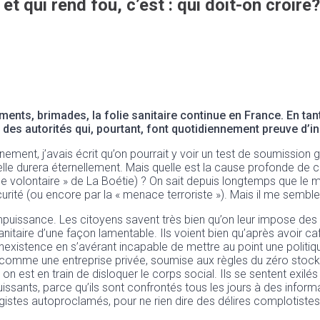
t qui rend fou, c’est : qui doit-on croire?
nts, brimades, la folie sanitaire continue en France. En tant
à des autorités qui, pourtant, font quotidiennement preuve d
ment, j’avais écrit qu’on pourrait y voir un test de soumission 
lle durera éternellement. Mais quelle est la cause profonde de cet
 volontaire » de La Boétie) ? On sait depuis longtemps que le me
curité (ou encore par la « menace terroriste »). Mais il me semble qu
’impuissance. Les citoyens savent très bien qu’on leur impose de
anitaire d’une façon lamentable. Ils voient bien qu’après avoir ca
on inexistence en s’avérant incapable de mettre au point une pol
s comme une entreprise privée, soumise aux règles du zéro stocks
il, on est en train de disloquer le corps social. Ils se sentent exil
impuissants, parce qu’ils sont confrontés tous les jours à des inf
istes autoproclamés, pour ne rien dire des délires complotistes