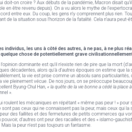
 doit-on croire ? Aux débuts de la pandémie, Macron disait qu’il fal
n être revenu depuis). On a vu alors le mythe de l’expertocrati
rd entre eux. Du coup, les gens n’y comprennent plus rien. Tous 
eant de la situation sous l’horizon de la fatalité. Cela n’aura peut-
es individus, les uns à côté des autres, à ne pas, à ne plus r
de quelque chose de potentiellement grave civilisationnellement
 l’opinion dominante est qu’il n’existe rien de pire que la mort (d
poques décadentes, alors qu’à d’autres époques on estime que la 
allèlement, la vie est prise comme un absolu sans particularités
 la vie pleinement vécue. De nos jours, on se préoccupe beaucoup
cellent Byung-Chul Han,
« la quête de la vie bonne a cédé la place à 
nnel ».
x qui roulent les mécaniques en répétant « même pas peur ! » pour s
 sont pas ceux qui ne connaissent pas la peur, mais ceux qui la s
 peur des faillites et des fermetures de petits commerces qui vont
u pouvoir, d’autres ont peur des racailles et des « islamo-gauchis
te. Mais la peur n’est pas toujours un fantasme.