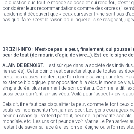
La question que tout le monde se pose et qui rend fou, c’est : qui
considérer leurs recommandations comme des ordres (il semble e
rapidement découvert que « ceux qui savent » ne sont pas d’acco
pas quoi faire. C’est la raison pour laquelle ils se résignent, jug
BREIZH-INFO :
N’est-ce pas la peur, finalement, qui pousse l
peur de tout (de mourir, d’agir, de vivre…). Est-ce le signe 
ALAIN DE BENOIST.
Il est sûr que dans la société des individus,
rien après). Cette opinion est caractéristique de toutes les é
certaines causes méritent que l’on donne sa vie pour elles. Par
existence biologique, par opposition à la
bios
, le mode de vie,
simple durée, plus rarement de son contenu. Comme le dit l’ex
aussi ceux qui n’ont jamais vécu. Voilà pour l’aspect « civilisatio
Cela dit, il ne faut pas disqualifier la peur, comme le font ceu
seuls les inconscients n’ont jamais peur. Les gens courageux ne
peur du chaos qui s’étend partout, peur de la précarité sociale,
mondiale, etc. Les uns ont peur de voir Marine Le Pen arriver a
restant de savoir si, face à elles, on se résigne ou si l’on résis