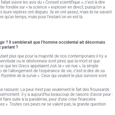
lait suivre les avis du « Conseil scientifique », c’est-à-dire
e fondée sur « la science » exploser en direct, puisqu’on a
leurs repères ont disparu. Ils en ont assez, mais ils ne savent
être qu’un temps, mais pour l’instant on en est là.
éagir ? Il semblerait que l’homme occidental ait désormais
 parlant ?
’autant plus que pour la majorité de nos contemporains il n’y a
servitude ou le déshonneur sont pires que la mort et que
, ce que les Grecs appelaient
zoè
, la « vie nue », la simple
 de l’allongement de l’espérance de vie, c’est-à-dire de sa
l’hystérie de la survie ».
Ceux qui veulent le plus survivre sont
e rassurer. La peur n’est pas seulement le fait des froussards :
urmontent. Il y a aujourd’hui beaucoup de raisons d’avoir peur :
 faire suite à la pandémie, peur d’une crise financière
tes ». Toutes ces peurs ne se valent pas, la grande question