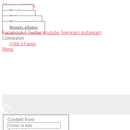
Aller au contenu
Boutique
S’abonner
Nous soutenir
Bonnes affaires
Facebook-f
Twitter
Youtube
Telegram
Instagram
Connexion
0,00
€
0
Panier
Menu
Content from