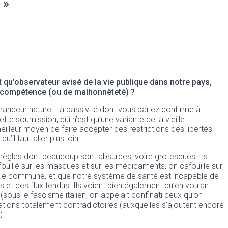
 »
 qu’observateur avisé de la vie publique dans notre pays,
’incompétence (ou de malhonnêteté) ?
grandeur nature. La passivité dont vous parlez confirme à
te soumission, qui n’est qu’une variante de la vieille
illeur moyen de faire accepter des restrictions des libertés
’il faut aller plus loin.
s règles dont beaucoup sont absurdes, voire grotesques. Ils
fouillé sur les masques et sur les médicaments, on cafouille sur
itique commune, et que notre système de santé est incapable de
 et des flux tendus. Ils voient bien également qu’en voulant
és (sous le fascisme italien, on appelait confinati ceux qu’on
ormations totalement contradictoires (auxquelles s’ajoutent encore
).