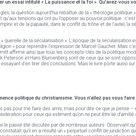
 un essai intitulé « La puissance et la foi ». Qu’avez-vous v
gles, la question aujourd’hui rebattue de la « théologie politique ».
t qu’aux tensions qui ont pu l’opposer au pouvoir politique : c’est
pire et de la papauté, dans le conflit du trône et de l’autel, la sépa
 querelle de la sécularisation ». L’époque de la sécularisation est
religion » pour reprendre l’expression de Marcel Gauchet. Mais c
itt affirme ainsi que tous les concepts-clés de la politique mo
ik Peterson et Hans Blumenberg sont de ceux qui se sont opposés
 essayant d’en tirer des conclusions. Mais le livre porte aussi su
nence politique du christianisme. Vous n’allez pas vous fair
ris pas pour me faire des amis, mais pour dire ce que je pense 
sidération pour ceux qui estiment qu’on ne peut être lié d’amitié
ns le passé été discutée par de nombreux auteurs. Observant qu’au
 constatait qu’il en a résulté un « perpétuel conflit de juridiction