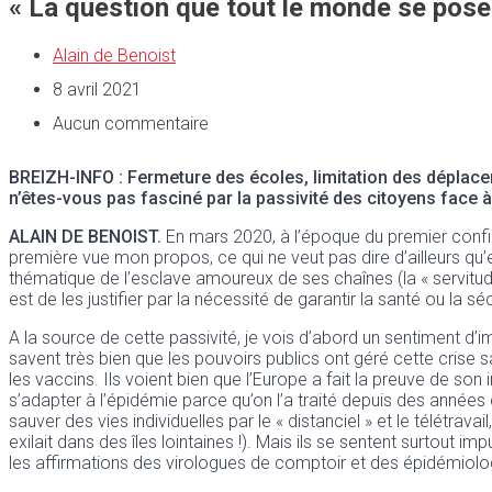
« La question que tout le monde se pose e
Alain de Benoist
8 avril 2021
Aucun commentaire
BREIZH-INFO : Fermeture des écoles, limitation des déplaceme
n’êtes-vous pas fasciné par la passivité des citoyens face 
ALAIN DE BENOIST.
En mars 2020, à l’époque du premier confine
première vue mon propos, ce qui ne veut pas dire d’ailleurs qu’e
thématique de l’esclave amoureux de ses chaînes (la « servitude
est de les justifier par la nécessité de garantir la santé ou la sé
A la source de cette passivité, je vois d’abord un sentiment d
savent très bien que les pouvoirs publics ont géré cette crise s
les vaccins. Ils voient bien que l’Europe a fait la preuve de s
s’adapter à l’épidémie parce qu’on l’a traité depuis des année
sauver des vies individuelles par le « distanciel » et le télétrava
exilait dans des îles lointaines !). Mais ils se sentent surtout 
les affirmations des virologues de comptoir et des épidémiolog