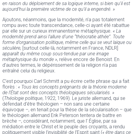
en raison du déploiement de sa logique interne, si bien qu’il est
aujourd’hui la première victime de ce qu’il a engendré. »
Ajoutons, néanmoins, que la modernité, n’a pas totalement
rompu avec toute transcendance, celle-ci ayant été rabattue
par elle sur un curieux immanentisme métaphysique.
« La
modernité prend ainsi l’allure d’une “théocratie athée”. Toute
forme d’organisation politique, même celle qui se veut laïque ou
séculière,
[surtout celle-là, notamment en France, NDLR]
apparaît du même coup sous-tendue par une image
métaphysique du monde »
, relève encore de Benoist. En
d’autres termes, le dépérissement de la religion n’a pas
entraîné celui du religieux.
C’est pourquoi Carl Schmitt a pu écrire cette phrase qui a fait
florès :
« Tous les concepts prégnants de la théorie moderne
de l’État sont des concepts théologiques sécularisés. »
(
Théologie politique
, 1922, 1969). Le juriste allemand, qui se
défendait d’être théologien – non sans une certaine
équivoque –, en tenait pour la thèse de la sécularisation – que
le théologien allemand Erik Peterson tentera de battre en
brèche –, considérant, notamment, que l’ Église, par sa
médiation entre le Christ et le peuple des croyants, a rendu
politiquement visible l’invisibilité de l’Esprit saint (
« être dans ce