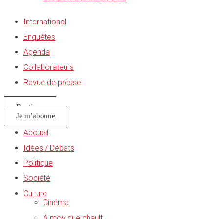
International
Enquêtes
Agenda
Collaborateurs
Revue de presse
Boutique
Je m’abonne
Accueil
Idées / Débats
Politique
Société
Culture
Cinéma
A moy que chault