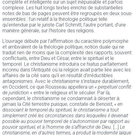
complète et intelligente sur un sujet inépuisable et parfois
complexe. Les huit longs textes enrichis de substantielles
notes de bas de pages peuvent être regroupés en deux sous-
ensembles : l’un relatif à la théologie politique telle
qu’entendue par le juriste Carl Schmitt, l’autre portant, d’une
manière générale, sur l’histoire des religions.
L’ouvrage débute par l’affirmation du caractère polymorphe
et ambivalent de la théologie politique, notion duale qui ne
traduit rien de moins que la complexité des rapports, souvent
conflictuels, entre Dieu et César, entre le spirituel et le
temporel. Le christianisme introduira ce hiatus parfaitement
inconnu dans l’Antiquité où la religion avait partie liée avec les
affaires de la cité sans qu’il en résultât d’irréductibles
antagonismes. Avec le christianisme s’instaure durablement,
en Occident, ce que Rousseau appellera un
« perpétuel conflit
de juridiction »
entre le religieux et le séculier. Par là,
cependant, le christianisme se condamnait à déserter à
jamais la Cité terrestre puisque, constate de Benoist,
« en
dissociant le temporel du spirituel, le christianisme a tout
simplement créé les circonstances dans lesquelles il devenait
possible au pouvoir temporel de s’autonomiser par rapport au
pouvoir spirituel, et à l’homme de s’affranchir de Dieu.
[…]
Le
christianisme, en d’autres termes, a produit la modernité laïque