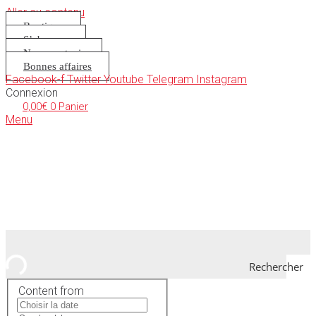
Aller au contenu
Boutique
S’abonner
Nous soutenir
Bonnes affaires
Facebook-f
Twitter
Youtube
Telegram
Instagram
Connexion
0,00
€
0
Panier
Menu
Rechercher
Content from