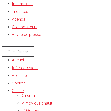
International
Enquêtes
Agenda
Collaborateurs
Revue de presse
Boutique
Je m’abonne
Accueil
Idées / Débats
Politique
Société
Culture
Cinéma
A moy que chault
Littérature