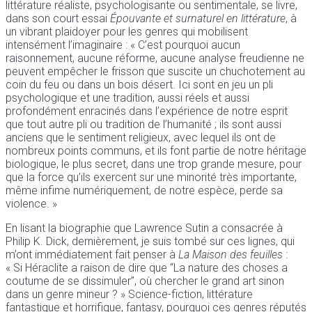
littérature réaliste, psychologisante ou sentimentale, se livre,
dans son court essai
Épouvante et surnaturel en littérature
, à
un vibrant plaidoyer pour les genres qui mobilisent
intensément l’imaginaire : « C’est pourquoi aucun
raisonnement, aucune réforme, aucune analyse freudienne ne
peuvent empêcher le frisson que suscite un chuchotement au
coin du feu ou dans un bois désert. Ici sont en jeu un pli
psychologique et une tradition, aussi réels et aussi
profondément enracinés dans l’expérience de notre esprit
que tout autre pli ou tradition de l’humanité ; ils sont aussi
anciens que le sentiment religieux, avec lequel ils ont de
nombreux points communs, et ils font partie de notre héritage
biologique, le plus secret, dans une trop grande mesure, pour
que la force qu’ils exercent sur une minorité très importante,
même infime numériquement, de notre espèce, perde sa
violence. »
En lisant la biographie que Lawrence Sutin a consacrée à
Philip K. Dick, dernièrement, je suis tombé sur ces lignes, qui
m’ont immédiatement fait penser à
La Maison des feuilles
:
« Si Héraclite a raison de dire que “La nature des choses a
coutume de se dissimuler”, où chercher le grand art sinon
dans un genre mineur ? » Science-fiction, littérature
fantastique et horrifique, fantasy, pourquoi ces genres réputés