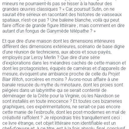
mineurs ne pourraient-ils pas se hisser à la hauteur des
grandes œuvres classiques ? « Car, poursuit Sutin, on ne
saurait être sérieux en racontant des histoires de vaisseaux
spatiaux, n’est-ce pas ? Une baleine blanche, voilà qui peut
faire office de grande figure littéraire ; mais comment en dire
autant d’un fongus de Ganymède télépathe ? »
Et que dire d’une maison dont les dimensions intérieures
diffèrent des dimensions extérieures, scénario de base digne
d’une réunion de techniciens, aux abois et sous-payés,
employés par Leroy Merlin ? Que dire d’une série
d’explorations dans les méandres cachés de cette maison et
dont les protagonistes, équipés de caméras et d’appareils de
mesure, évoquent une ambiance proche de celle du
Projet
Blair Witch
, sorcières en moins ? Avons-nous affaire à une
banale resucée du mythe du minotaure, dont les proies sont
piégées dans un labyrinthe qui se serait contenté de
déménager de la Crète pour la Virginie, où les Navidson se
sont installés en toute innocence ? Et toutes ces bizarreries
graphiques, ces expérimentations, ne serait-ce pas encore
cette manie de l’esbroufe, dont les post-modernes en mal de
créativité raffolent ? Je répondrais très tranquillement ceci :
ce livre étrange, cet objet littéraire non identifiable est un
chef-d’œuvre et, à ce titre, est à la fois absolu, final, conclusif,