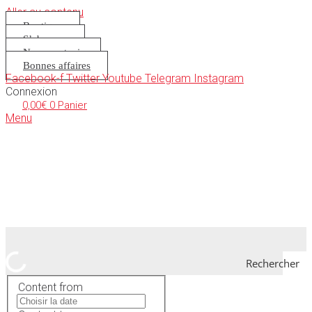
Aller au contenu
Boutique
S’abonner
Nous soutenir
Bonnes affaires
Facebook-f
Twitter
Youtube
Telegram
Instagram
Connexion
0,00
€
0
Panier
Menu
Rechercher
Content from