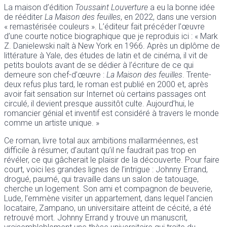
La maison d’édition
Toussaint Louverture
a eu la bonne idée
de rééditer
La Maison des feuilles
, en 2022, dans une version
« remastérisée couleurs ». L’éditeur fait précéder l’œuvre
d’une courte notice biographique que je reproduis ici : « Mark
Z. Danielewski naît à New York en 1966. Après un diplôme de
littérature à Yale, des études de latin et de cinéma, il vit de
petits boulots avant de se dédier à l’écriture de ce qui
demeure son chef-d’œuvre :
La Maison des feuilles
. Trente-
deux refus plus tard, le roman est publié en 2000 et, après
avoir fait sensation sur Internet où certains passages ont
circulé, il devient presque aussitôt culte. Aujourd’hui, le
romancier génial et inventif est considéré à travers le monde
comme un artiste unique. »
Ce roman, livre total aux ambitions mallarméennes, est
difficile à résumer, d’autant qu’il ne faudrait pas trop en
révéler, ce qui gâcherait le plaisir de la découverte. Pour faire
court, voici les grandes lignes de l’intrigue : Johnny Errand,
drogué, paumé, qui travaille dans un salon de tatouage,
cherche un logement. Son ami et compagnon de beuverie,
Lude, l’emmène visiter un appartement, dans lequel l’ancien
locataire, Zampano, un universitaire atteint de cécité, a été
retrouvé mort. Johnny Errand y trouve un manuscrit,