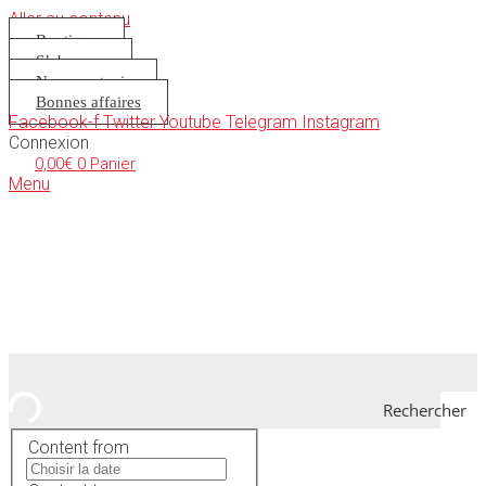
Aller au contenu
Boutique
S’abonner
Nous soutenir
Bonnes affaires
Facebook-f
Twitter
Youtube
Telegram
Instagram
Connexion
0,00
€
0
Panier
Menu
Rechercher
Content from