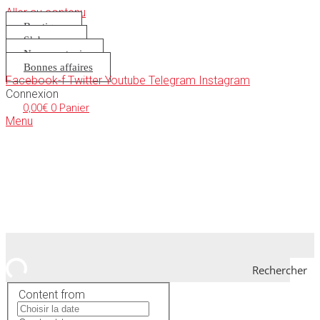
Aller au contenu
Boutique
S’abonner
Nous soutenir
Bonnes affaires
Facebook-f
Twitter
Youtube
Telegram
Instagram
Connexion
0,00
€
0
Panier
Menu
Rechercher
Content from