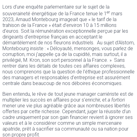
Lors d’une enquête parlementaire sur le sujet de la
er
souveraineté énergétique de la France tenue le 1
mars
2023, Arnaud Montebourg imageait que « le tarif de la
trahison de la France » était d’environ 10 à 15 millions
d’euros. Soit la rémunération exceptionnelle perçue par les
dirigeants d’entreprise français en acceptant le
démantèlement de nos fleurons industriels. Au sujet d’Alstom,
Montebourg insiste : « Déloyauté, mensonges, vous parlez de
corruption, moi j’appelle ça de la cupidité, mais surtout, il a
privilégié, M. Kron, son sort personnel à la France. » Sans
rentrer dans les détails de toutes ces affaires complexes,
nous comprenons que la question de l’éthique professionnelle
des managers et responsables d’entreprise est assurément
centrale dans beaucoup de nos déboires économiques.
Bien entendu, le rêve de tout jeune manager carriériste est de
multiplier les succès en affaires pour s’enrichir, et
a fortiori
mener une vie plus agréable grâce aux nombreuses libertés
offertes par cette richesse. Cependant, juger la réussite d’un
cadre uniquement par son gain financier revient à ignorer ses
valeurs et à le considérer comme un simple mercenaire
apatride, prêt à sacrifier sa communauté ou sa nation pour
son propre profit.