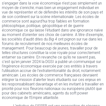
s’engager dans la voie économique n’est pas simplement un
moyen de s’enrichir, mais bien un engagement individuel en
vue de représenter et de défendre les intérêts de son pays et
de son continent sur la scène internationale. Les écoles de
commerce sont aujourd’hui trop faibles en formation
philosophique, politique, géopolitique et de guerre
économique ce qui laisse l’étudiant dans une ignorance naïve
au moment d’orienter ses choix de carrière. A titre d’exemple,
les sociétés d’audit dites du
Big 4
ont pignon sur rue dans les
forums de recrutement de nos meilleures écoles de
management. Pour beaucoup de jeunes, travailler pour de
telles structures constitue la voie royale pour correctement
entamer sa carrière. En revanche ce qu’ils ne savent pas,
c’est qu’en janvier 2024 la DGSI a publié un communiqué sur
l’ingérence économique exercée par ces entités à travers
l’utilisation accrue de l’extraterritorialité du droit, notamment
américain. Les écoles de commerce françaises devraient
intégrer la mission d’alerter leurs étudiants sur ces enjeux en
les responsabilisant davantage et en les invitant à travailler en
priorité pour nos fleurons nationaux ou européens plutôt que
pour des cabinets américains, agents du soft power
économique de l’Empire atlantiste.
L’initiative de l’ISSEP est une proposition de réponse