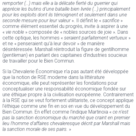
remporter (…) mais elle a la délicate fierté du guerrier qui
apprécie les butins d’une bataille bien livrée (…) principalement
pour les exploits dont ils témoignent et seulement dans une
seconde mesure pour leur valeur
». Il définit le «
sacrifice
»
comme élément essentiel du progrès, invite à aspirer à une
«
vie noble
» composée de « nobles sources de joie ». Dans
cette optique, les hommes «
seraient parfaitement vertueux
»
et ne « penseraient qu’à leur devoir » de manière
désintéressée. Marshall réintroduit la figure de gentilhomme
(
gentleman
) en parlant des capitaines d’industries soucieux
de travailler pour le Bien Commun.
Si la Chevalerie Économique n’a pas autant été développée
que la notion de RSE moderne dans la littérature
économique, elle peut représenter les fondations pour
conceptualiser une responsabilité économique fondée sur
une éthique propre à la civilisation européenne. Contrairement
à la RSE qui se veut fortement utilitariste, ce concept applique
l’éthique comme une fin en soi en vue du développement du
Bien Commun. En effet comme l’indique Martinoia «
ce n’est
pas la sanction économique du marché que craint en premier
lieu l’homme d’affaires chevaleresque décrit par Marshall mais
la sanction morale de ses pairs.
»