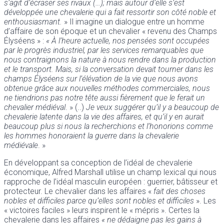
s’agit d’écraser ses rivaux (…); mais autour d’elle s’est
développée une chevalerie qui a fait ressortir son côté noble et
enthousiasmant.
» Il imagine un dialogue entre un homme
d’affaire de son époque et un chevalier « revenu des Champs
Élyséens » :
«
À l’heure actuelle, nos pensées sont occupées
par le progrès industriel, par les services remarquables que
nous contraignons la nature à nous rendre dans la production
et le transport. Mais, si la conversation devait tourner dans les
champs Élyséens sur l’élévation de la vie que nous avons
obtenue grâce aux nouvelles méthodes commerciales, nous
ne tiendrions pas notre tête aussi fièrement que le ferait un
chevalier médiéval
. » (..)
Je veux suggérer qu’il y a beaucoup de
chevalerie latente dans la vie des affaires, et qu’il y en aurait
beaucoup plus si nous la recherchions et l’honorions comme
les hommes honoraient la guerre dans la chevalerie
médiévale
. »
En développant sa conception de l’idéal de chevalerie
économique, Alfred Marshall utilise un champ lexical qui nous
rapproche de l’idéal masculin européen : guerrier, bâtisseur et
protecteur. Le chevalier dans les affaires «
fait des choses
nobles et difficiles parce qu’elles sont nobles et difficiles
». Les
« victoires faciles » leurs inspirent le « mépris ». Certes la
chevalerie dans les affaires
« ne dédaigne pas les gains à