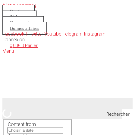
Aller au contenu
Boutique
S’abonner
Nous soutenir
Bonnes affaires
Facebook-f
Twitter
Youtube
Telegram
Instagram
Connexion
0,00
€
0
Panier
Menu
Rechercher
Content from