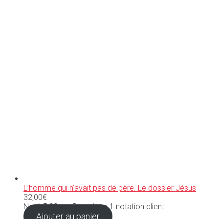
L’homme qui n’avait pas de père. Le dossier Jésus
32,00
€
Noté
5.00
sur 5 basé sur
1
notation client
Ajouter au panier