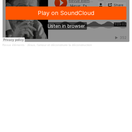
Revue éléments
·
Jésus, l’amour et déconstruire la déconstruction