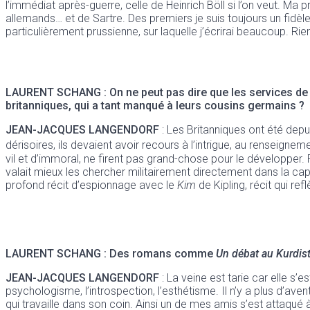
l’immédiat après-guerre, celle de Heinrich Böll si l’on veut. Ma 
allemands… et de Sartre. Des premiers je suis toujours un fidèle
particulièrement prussienne, sur laquelle j’écrirai beaucoup. Rie
LAURENT SCHANG : On ne peut pas dire que les services de r
britanniques, qui a tant manqué à leurs cousins germains ?
JEAN-JACQUES LANGENDORF
: Les Britanniques ont été depu
dérisoires, ils devaient avoir recours à l’intrigue, au renseigne
vil et d’immoral, ne firent pas grand-chose pour le développer.
valait mieux les chercher militairement directement dans la capi
profond récit d’espionnage avec le
Kim
de Kipling, récit qui re
LAURENT SCHANG : Des romans comme
Un débat au Kurdis
JEAN-JACQUES LANGENDORF
: La veine est tarie car elle s’e
psychologisme, l’introspection, l’esthétisme. Il n’y a plus d’ave
qui travaille dans son coin. Ainsi un de mes amis s’est attaqu