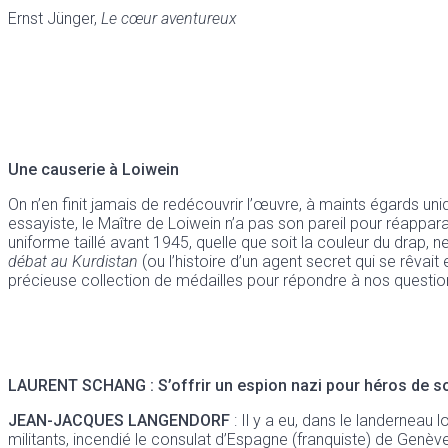
Ernst Jünger,
Le cœur aventureux
Une causerie à Loiwein
On n’en finit jamais de redécouvrir l’œuvre, à maints égards un
essayiste, le Maître de Loiwein n’a pas son pareil pour réapparaî
uniforme taillé avant 1945, quelle que soit la couleur du drap, n
débat au Kurdistan
(ou l’histoire d’un agent secret qui se rêva
précieuse collection de médailles pour répondre à nos questio
LAURENT SCHANG : S’offrir un espion nazi pour héros de son 
JEAN-JACQUES LANGENDORF
: Il y a eu, dans le landerneau 
militants, incendié le consulat d’Espagne (franquiste) de Genève,