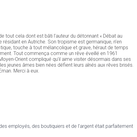
 de tout cela dont est bâti l’auteur du détonnant « Débat au
se résidant en Autriche. Son tropisme est germanique, n’en
ctique, touche à tout mélancolique et grave, héraut de temps
issement. Tout commença comme un rêve éveillé en 1961
 Ce Moyen-Orient compliqué qu’il aime visiter désormais dans ses
où les jeunes âmes bien nées défient leurs aînés aux rêves brisés.
r Eman. Merci à eux.
 des employés, des boutiquiers et de l’argent était parfaitement