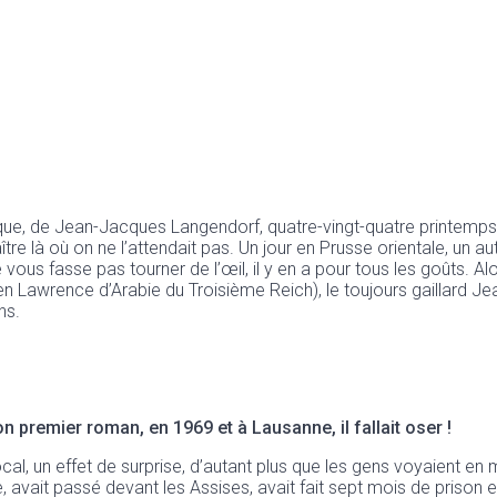
ique, de Jean-Jacques Langendorf, quatre-vingt-quatre printemps 
tre là où on ne l’attendait pas. Un jour en Prusse orientale, un au
e vous fasse pas tourner de l’œil, il y en a pour tous les goûts. A
it en Lawrence d’Arabie du Troisième Reich), le toujours gaillard
ns.
premier roman, en 1969 et à Lausanne, il fallait oser !
local, un effet de surprise, d’autant plus que les gens voyaient en
 avait passé devant les Assises, avait fait sept mois de prison et 