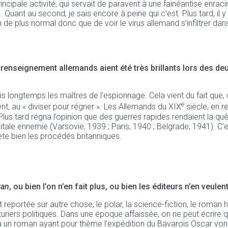
principale activité, qui servait de paravent à une fainéantise enra
. Quant au second, je sais encore à peine qui c’est. Plus tard, il
n de plus normal donc que de voir le virus allemand s’infiltrer dans
enseignement allemands aient été très brillants lors des de
is longtemps les maîtres de l’espionnage. Cela vient du fait que,
e
ment, au « diviser pour régner ». Les Allemands du XIX
siècle, en 
 Plus tard régna l’opinion que des guerres rapides rendaient la q
tale ennemie (Varsovie, 1939 ; Paris, 1940 ; Belgrade, 1941). C’es
flète bien les procédés britanniques.
tan
, ou bien l’on n’en fait plus, ou bien les éditeurs n’en veulent
st reportée sur autre chose, le polar, la science-fiction, le roman 
nturiers politiques. Dans une époque affaissée, on ne peut écrire q
é à un roman ayant pour thème l’expédition du Bavarois Oscar von