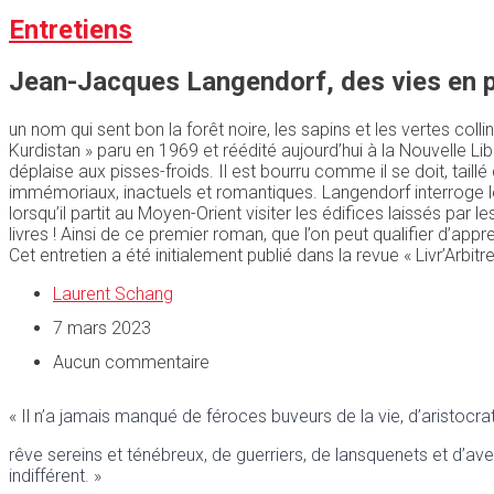
Entretiens
Jean-Jacques Langendorf, des vies en p
un nom qui sent bon la forêt noire, les sapins et les vertes coll
Kurdistan » paru en 1969 et réédité aujourd’hui à la Nouvelle L
déplaise aux pisses-froids. Il est bourru comme il se doit, ta
immémoriaux, inactuels et romantiques. Langendorf interroge 
lorsqu’il partit au Moyen-Orient visiter les édifices laissés par
livres ! Ainsi de ce premier roman, que l’on peut qualifier d’appr
Cet entretien a été initialement publié dans la revue « Livr’Arbi
Laurent Schang
7 mars 2023
Aucun commentaire
« Il n’a jamais manqué de féroces buveurs de la vie, d’aristocra
rêve sereins et ténébreux, de guerriers, de lansquenets et d’ave
indifférent. »