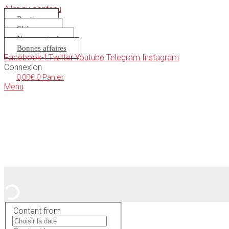
Aller au contenu
Boutique
S’abonner
Nous soutenir
Bonnes affaires
Facebook-f
Twitter
Youtube
Telegram
Instagram
Connexion
0,00
€
0
Panier
Menu
Content from