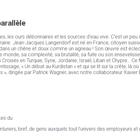
arallèle
ines, les ours débonnaires et les sources d’eau vive. C’est un peu
ibrairie. Jean-Jacques Langendorf est né en France, citoyen suis
illé dans un chêne et doux comme un agneau ! Son œuvre est écle
le monde, sa complexité, sa brutalité, sa fuite ou son ensevel
 les Croisés en Turquie, Syrie, Jordanie, Israël, Liban et Chypre…
entissage, « Un débat au Kurdistan » et qui se lit sur la crête, là 
tres », dirigée par Patrick Wagner, avec notre collaborateur Xavie
tes du
nturiers, bref, de gens auxquels tout l’univers des employeurs et