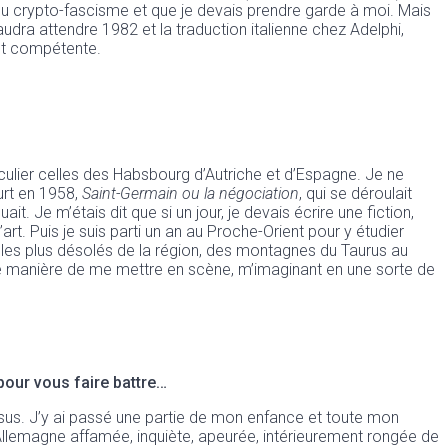
x du crypto-fascisme et que je devais prendre garde à moi. Mais
audra attendre 1982 et la traduction italienne chez Adelphi,
ent compétente.
articulier celles des Habsbourg d’Autriche et d’Espagne. Je ne
urt en 1958,
Saint-Germain ou la négociation
, qui se déroulait
t. Je m’étais dit que si un jour, je devais écrire une fiction,
art. Puis je suis parti un an au Proche-Orient pour y étudier
 les plus désolés de la région, des montagnes du Taurus au
 une manière de me mettre en scène, m’imaginant en une sorte de
our vous faire battre…
sus. J’y ai passé une partie de mon enfance et toute mon
Allemagne affamée, inquiète, apeurée, intérieurement rongée de