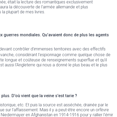
cinée, était la lecture des romantiques exclusivement
 y aura la découverte de l’armée allemande et plus
 la plupart de mes livres.
ux guerres mondiales. Qu’avaient donc de plus les agents
 devant contrôler d’immenses territoires avec des effectifs
revanche, considérant l’espionnage comme quelque chose de
uête longue et coûteuse de renseignements superflue et qu’il
t aussi l’Angleterre qui nous a donné le plus beau et le plus
 plus. D’où vient que la veine s’est tarie ?
historique, etc. Et puis la source est asséchée, drainée par le
ue sur l’affaissement. Mais il y a peut-être encore un orfèvre
 Niedermayer en Afghanistan en 1914-1916 pour y rallier l’émir