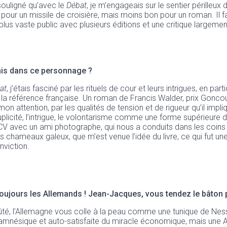
t souligné qu’avec le
Débat
, je m’engageais sur le sentier périlleu
t pour un missile de croisière, mais moins bon pour un roman. Il f
 plus vaste public avec plusieurs éditions et une critique largem
is dans ce personnage ?
at
, j’étais fasciné par les rituels de cour et leurs intrigues, en p
 la référence française. Un roman de Francis Walder, prix Gonco
ttention, par les qualités de tension et de rigueur qu’il impliquai
duplicité, l’intrigue, le volontarisme comme une forme supérieure d’
 CV avec un ami photographe, qui nous a conduits dans les coins
des chameaux galeux, que m’est venue l’idée du livre, ce qui fut
nviction.
jours les Allemands ! Jean-Jacques, vous tendez le bâton p
ûté, l’Allemagne vous colle à la peau comme une tunique de Nes
, amnésique et auto-satisfaite du miracle économique, mais une 