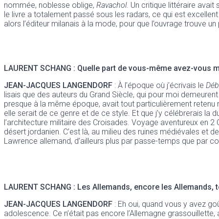
nommée, noblesse oblige,
Ravachol
. Un critique littéraire avai
le livre a totalement passé sous les radars, ce qui est excellen
alors l’éditeur milanais à la mode, pour que l’ouvrage trouve un
LAURENT SCHANG : Quelle part de vous-même avez-vous m
JEAN-JACQUES LANGENDORF
: À l’époque où j’écrivais le
Déb
lisais que des auteurs du Grand Siècle, qui pour moi demeurent
presque à la même époque, avait tout particulièrement retenu mon a
elle serait de ce genre et de ce style. Et que j’y célébrerais la 
l’architecture militaire des Croisades. Voyage aventureux en 2
désert jordanien. C’est là, au milieu des ruines médiévales et 
Lawrence allemand, d’ailleurs plus par passe-temps que par co
LAURENT SCHANG : Les Allemands, encore les Allemands, tou
JEAN-JACQUES LANGENDORF
: Eh oui, quand vous y avez go
adolescence. Ce n’était pas encore l’Allemagne grassouillette