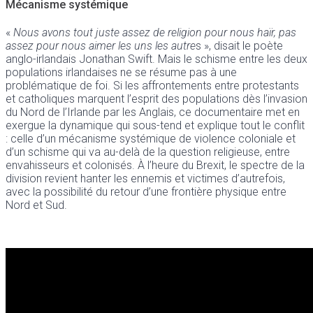
Mécanisme systémique
«
Nous avons tout juste assez de religion pour nous haïr, pas
assez pour nous aimer les uns les autre
s », disait le poète
anglo-irlandais Jonathan Swift. Mais le schisme entre les deux
populations irlandaises ne se résume pas à une
problématique de foi. Si les affrontements entre protestants
et catholiques marquent l’esprit des populations dès l’invasion
du Nord de l’Irlande par les Anglais, ce documentaire met en
exergue la dynamique qui sous-tend et explique tout le conflit
: celle d’un mécanisme systémique de violence coloniale et
d’un schisme qui va au-delà de la question religieuse, entre
envahisseurs et colonisés. À l’heure du Brexit, le spectre de la
division revient hanter les ennemis et victimes d’autrefois,
avec la possibilité du retour d’une frontière physique entre
Nord et Sud.