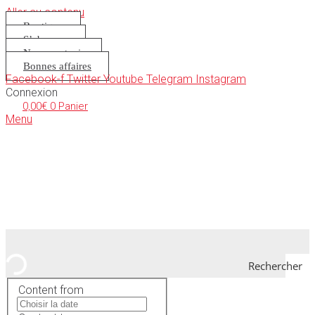
Aller au contenu
Boutique
S’abonner
Nous soutenir
Bonnes affaires
Facebook-f
Twitter
Youtube
Telegram
Instagram
Connexion
0,00
€
0
Panier
Menu
Rechercher
Content from