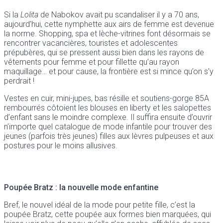
Si la
Lolita
de Nabokov avait pu scandaliser il y a 70 ans,
aujourd’hui, cette nymphette aux airs de femme est devenue
la norme. Shopping, spa et lèche-vitrines font désormais se
rencontrer vacancières, touristes et adolescentes
prépubères, qui se pressent aussi bien dans les rayons de
vêtements pour femme et pour fillette qu’au rayon
maquillage… et pour cause, la frontière est si mince qu’on s’y
perdrait !
Vestes en cuir, mini-jupes, bas résille et soutiens-gorge 85A
rembourrés côtoient les blouses en liberty et les salopettes
d’enfant sans le moindre complexe. Il suffira ensuite d’ouvrir
n’importe quel catalogue de mode infantile pour trouver des
jeunes (parfois très jeunes) filles aux lèvres pulpeuses et aux
postures pour le moins allusives.
Poupée Bratz : la nouvelle mode enfantine
Bref, le nouvel idéal de la mode pour petite fille, c’est la
poupée Bratz, cette poupée aux formes bien marquées, qui