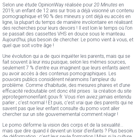
Selon une étude OpinionWay réalisée pour
20 Minutes
en
2019, un enfant de 12 ans sur trois a déjà visionné un contenu
pornographique et 90 % des mineurs y ont déjà eu accès en
ligne, la plupart du temps de manière involontaire en réalisant
des recherches pour leurs devoirs ! Il est loin le temps où l’on
se passait des cassettes VHS en douce sous le manteau.
Aujourd’hui, plus besoin de chercher. Le porno vient à vous, et
quel que soit votre âge !
Une évolution qui a de quoi inquiéter les parents, mais qui se
fait souvent à leur insu puisque, selon les mêmes sources,
seulement 7 % d’entre eux imaginent que leurs enfants aient
pu avoir accès à des contenus pornographiques. Les
pouvoirs publics considèrent néanmoins l’ampleur du
problème. Comme d’habitude, des mesures phares et d’une
efficacité redoutable ont donc été prises : la création du site
jeprotegemonenfant.gouv.fr. Vous n’en aviez jamais entendu
parler ; c’est normal ! Et puis, c’est vrai que des parents qui ne
savent pas que leur enfant consulte du porno vont aller
chercher sur un site gouvernemental comment réagir !
Le porno déforme la vision des corps et de la sexualité…
mais que dire quand il devient un loisir d’enfants ? Plus besoin
de déformation ; c’est leur seule formation ! Mais si la culture