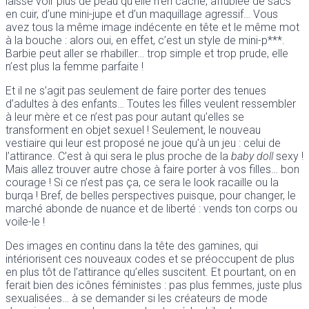
laisse voir plus de peau qu’elle n’en cache, affublée de sacs
en cuir, d’une mini-jupe et d’un maquillage agressif… Vous
avez tous la même image indécente en tête et le même mot
à la bouche : alors oui, en effet, c’est un style de mini-p***.
Barbie peut aller se rhabiller… trop simple et trop prude, elle
n’est plus la femme parfaite !
Et il ne s’agit pas seulement de faire porter des tenues
d’adultes à des enfants… Toutes les filles veulent ressembler
à leur mère et ce n’est pas pour autant qu’elles se
transforment en objet sexuel ! Seulement, le nouveau
vestiaire qui leur est proposé ne joue qu’à un jeu : celui de
l’attirance. C’est à qui sera le plus proche de la
baby doll
sexy !
Mais allez trouver autre chose à faire porter à vos filles… bon
courage ! Si ce n’est pas ça, ce sera le look racaille ou la
burqa ! Bref, de belles perspectives puisque, pour changer, le
marché abonde de nuance et de liberté : vends ton corps ou
voile-le !
Des images en continu dans la tête des gamines, qui
intériorisent ces nouveaux codes et se préoccupent de plus
en plus tôt de l’attirance qu’elles suscitent. Et pourtant, on en
ferait bien des icônes féministes : pas plus femmes, juste plus
sexualisées… à se demander si les créateurs de mode