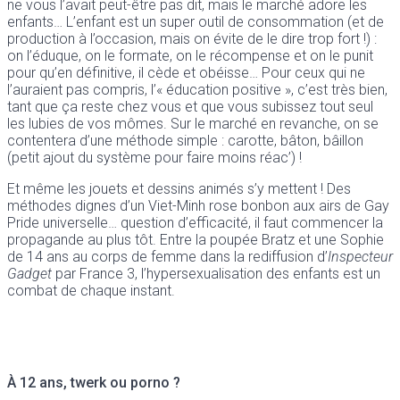
ne vous l’avait peut-être pas dit, mais le marché adore les
enfants… L’enfant est un super outil de consommation (et de
production à l’occasion, mais on évite de le dire trop fort !) :
on l’éduque, on le formate, on le récompense et on le punit
pour qu’en définitive, il cède et obéisse… Pour ceux qui ne
l’auraient pas compris, l’« éducation positive », c’est très bien,
tant que ça reste chez vous et que vous subissez tout seul
les lubies de vos mômes. Sur le marché en revanche, on se
contentera d’une méthode simple : carotte, bâton, bâillon
(petit ajout du système pour faire moins réac’) !
Et même les jouets et dessins animés s’y mettent ! Des
méthodes dignes d’un Viet-Minh rose bonbon aux airs de Gay
Pride universelle… question d’efficacité, il faut commencer la
propagande au plus tôt. Entre la poupée Bratz et une Sophie
de 14 ans au corps de femme dans la rediffusion d’
Inspecteur
Gadget
par France 3, l’hypersexualisation des enfants est un
combat de chaque instant.
À 12 ans, twerk ou porno ?