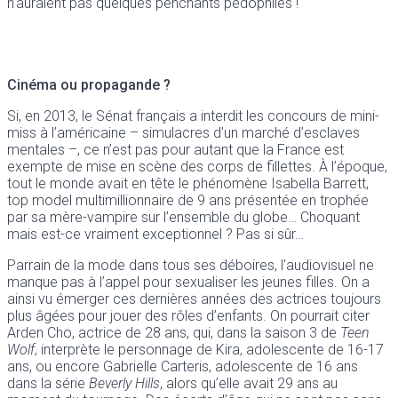
n’auraient pas quelques penchants pédophiles !
Cinéma ou propagande ?
Si, en 2013, le Sénat français a interdit les concours de mini-
miss à l’américaine – simulacres d’un marché d’esclaves
mentales –, ce n’est pas pour autant que la France est
exempte de mise en scène des corps de fillettes. À l’époque,
tout le monde avait en tête le phénomène Isabella Barrett,
top model multimillionnaire de 9 ans présentée en trophée
par sa mère-vampire sur l’ensemble du globe… Choquant
mais est-ce vraiment exceptionnel ? Pas si sûr…
Parrain de la mode dans tous ses déboires, l’audiovisuel ne
manque pas à l’appel pour sexualiser les jeunes filles. On a
ainsi vu émerger ces dernières années des actrices toujours
plus âgées pour jouer des rôles d’enfants. On pourrait citer
Arden Cho, actrice de 28 ans, qui, dans la saison 3 de
Teen
Wolf
, interprète le personnage de Kira, adolescente de 16-17
ans, ou encore Gabrielle Carteris, adolescente de 16 ans
dans la série
Beverly Hills
, alors qu’elle avait 29 ans au