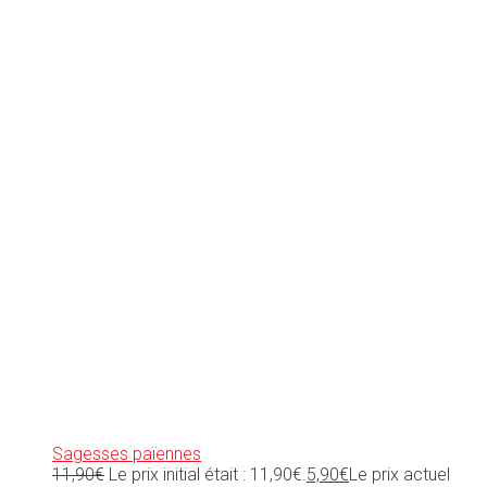
Sagesses païennes
11,90
€
Le prix initial était : 11,90€.
5,90
€
Le prix actuel