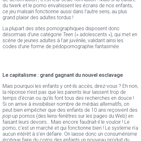
du twerk et le porno envahissent les écrans de nos enfants,
ce jeu malsain fonctionne aussi dans l’autre sens, au plus
grand plaisir des adultes tordus !
La plupart des sites pornographiques disposent donc
désormais d’une catégorie
Teen
(« adolescents »), qui met en
scène de jeunes adultes à l’air juvénile, validant ainsi les
codes d’une forme de pédopornographie fantasmée.
Le capitalisme : grand gagnant du nouvel esclavage
Mais pourquoi les enfants y ont-ils accès, direz-vous ? Eh non,
la réponse n’est pas que les parents leur laissent trop de
temps d’écran ou qu’ils font tous des recherches en douce !
Si on arrive à invisibiliser nombre de médias alternatifs, on
peut bien empêcher que des enfants de 10 ans reçoivent des
pop-up
pornos (des liens-fenêtres sur les pages du Web) en
faisant leurs devoirs… Mais encore faudrait-il le vouloir ! Le
porno, c’est un marché et qui fonctionne bien ! Le système n’a
aucun intérêt à s’en défaire. On laisse donc un consumérisme
érotique faire du corps des enfants un nouveau produit du