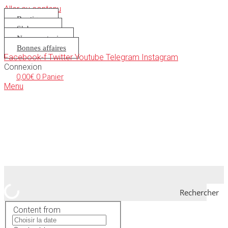
Aller au contenu
Boutique
S’abonner
Nous soutenir
Bonnes affaires
Facebook-f
Twitter
Youtube
Telegram
Instagram
Connexion
0,00
€
0
Panier
Menu
Rechercher
Content from