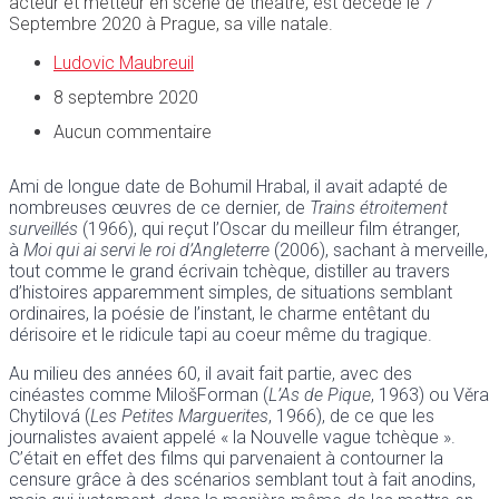
acteur et metteur en scène de théâtre, est décédé le 7
Septembre 2020 à Prague, sa ville natale.
Ludovic Maubreuil
8 septembre 2020
Aucun commentaire
Ami de longue date de Bohumil Hrabal, il avait adapté de
nombreuses œuvres de ce dernier, de
Trains étroitement
surveillés
(1966), qui reçut l’Oscar du meilleur film étranger,
à
Moi qui ai servi le roi d’Angleterre
(2006), sachant à merveille,
tout comme le grand écrivain tchèque, distiller au travers
d’histoires apparemment simples, de situations semblant
ordinaires, la poésie de l’instant, le charme entêtant du
dérisoire et le ridicule tapi au coeur même du tragique.
Au milieu des années 60, il avait fait partie, avec des
cinéastes comme MilošForman (
L’As de Pique
, 1963) ou Věra
Chytilová (
Les Petites Marguerites
, 1966), de ce que les
journalistes avaient appelé « la Nouvelle vague tchèque ».
C’était en effet des films qui parvenaient à contourner la
censure grâce à des scénarios semblant tout à fait anodins,