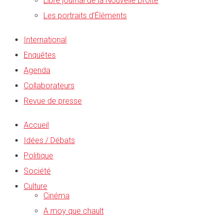
Libre journal de la Nouvelle Droite
Les portraits d’Éléments
International
Enquêtes
Agenda
Collaborateurs
Revue de presse
Accueil
Idées / Débats
Politique
Société
Culture
Cinéma
A moy que chault