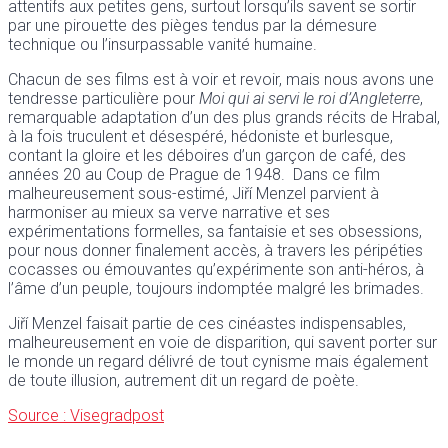
attentifs aux petites gens, surtout lorsqu’ils savent se sortir
par une pirouette des pièges tendus par la démesure
technique ou l’insurpassable vanité humaine.
Chacun de ses films est à voir et revoir, mais nous avons une
tendresse particulière pour
Moi qui ai servi le roi d’Angleterre
,
remarquable adaptation d’un des plus grands récits de Hrabal,
à la fois truculent et désespéré, hédoniste et burlesque,
contant la gloire et les déboires d’un garçon de café, des
années 20 au Coup de Prague de 1948. Dans ce film
malheureusement sous-estimé, Jiří Menzel parvient à
harmoniser au mieux sa verve narrative et ses
expérimentations formelles, sa fantaisie et ses obsessions,
pour nous donner finalement accès, à travers les péripéties
cocasses ou émouvantes qu’expérimente son anti-héros, à
l’âme d’un peuple, toujours indomptée malgré les brimades.
Jiří Menzel faisait partie de ces cinéastes indispensables,
malheureusement en voie de disparition, qui savent porter sur
le monde un regard délivré de tout cynisme mais également
de toute illusion, autrement dit un regard de poète.
Source : Visegradpost