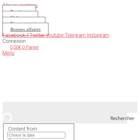
Aller au contenu
Boutique
S’abonner
Nous soutenir
Bonnes affaires
Facebook-f
Twitter
Youtube
Telegram
Instagram
Connexion
0,00
€
0
Panier
Menu
Rechercher
Content from