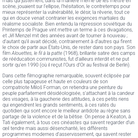
mais qui justement, dans la manière même de les mettre en
scène, jouaient sur l’ellipse, l’hésitation, le contretemps pour
mieux représenter la vulnérabilité, le désir, la rêverie, tout ce
qui en douce venait contrarier les exigences martiales du
réalisme socialiste. Bien entendu la répression soviétique du
Printemps de Prague vint mettre un terme à ces divagations,
et Jiří Menzel mit des années avant de tourner à nouveau ;
d’autant qu’il avait décidé, contrairement à d’autres qui firent
le choix de partir aux États-Unis, de rester dans son pays. Son
film
Alouettes, le fil à la patte
(1968), brillante satire des camps
de rééducation communistes, fut d’ailleurs interdit et ne put
sortir qu’en 1990 (où il reçut l’Ours d’Or au festival de Berlin).
Dans cette filmographie remarquable, souvent éclipsée par
celle plus tapageuse et haute en couleurs de son
compatriote Miloš Forman, on retiendra une peinture du
peuple parfaitement désidéologisée, s’attachant à la candeur
des visages, à la gaucherie des attitudes, à ces petits riens
qui engendrent les grands sentiments, à ces ratés du
quotidien qui sont encore le meilleur antidote au règne sans
partage de la violence et de la bêtise. On pense à Keaton, à
Tati également, à tous ces cinéastes qui savent regarder d’un
œil tendre mais aussi désenchanté, les différents
programmes modernes d’asservissement, qui savent rester