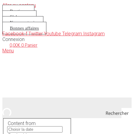
Aller au contenu
Boutique
S’abonner
Nous soutenir
Bonnes affaires
Facebook-f
Twitter
Youtube
Telegram
Instagram
Connexion
0,00
€
0
Panier
Menu
Rechercher
Content from