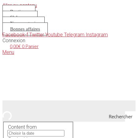
Aller au contenu
Boutique
S’abonner
Nous soutenir
Bonnes affaires
Facebook-f
Twitter
Youtube
Telegram
Instagram
Connexion
0,00
€
0
Panier
Menu
Rechercher
Content from