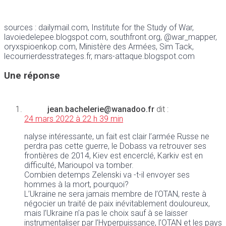
sources : dailymail.com, Institute for the Study of War,
lavoiedelepee.blogspot.com, southfront.org, @war_mapper,
oryxspioenkop.com, Ministère des Armées, Sim Tack,
lecourrierdesstrateges.fr, mars-attaque.blogspot.com
Une réponse
jean.bachelerie@wanadoo.fr
dit :
24 mars 2022 à 22 h 39 min
nalyse intéressante, un fait est clair l’armée Russe ne
perdra pas cette guerre, le Dobass va retrouver ses
frontières de 2014, Kiev est encerclé, Karkiv est en
difficulté, Marioupol va tomber.
Combien detemps Zelenski va -t-il envoyer ses
hommes à la mort, pourquoi?
L’Ukraine ne sera jamais membre de l’OTAN, reste à
négocier un traité de paix inévitablement douloureux,
mais l’Ukraine n’a pas le choix sauf à se laisser
instrumentaliser par l’Hyperpuissance, l’OTAN et les pays