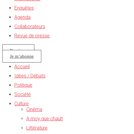
Enquêtes
Agenda
Collaborateurs
Revue de presse
Boutique
Je m’abonne
Accueil
Idées / Débats
Politique
Société
Culture
Cinéma
A moy que chault
Littérature