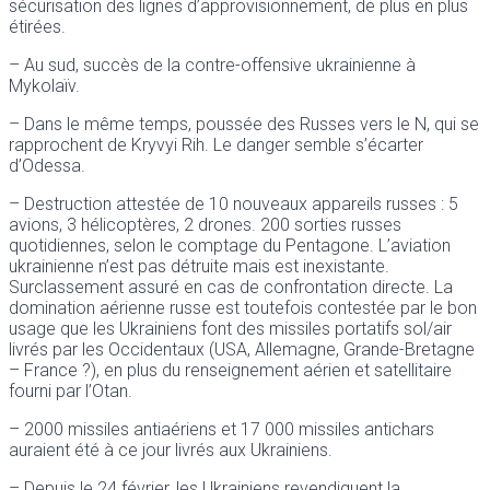
sécurisation des lignes d’approvisionnement, de plus en plus
étirées.
– Au sud, succès de la contre-offensive ukrainienne à
Mykolaïv.
– Dans le même temps, poussée des Russes vers le N, qui se
rapprochent de Kryvyi Rih. Le danger semble s’écarter
d’Odessa.
– Destruction attestée de 10 nouveaux appareils russes : 5
avions, 3 hélicoptères, 2 drones. 200 sorties russes
quotidiennes, selon le comptage du Pentagone. L’aviation
ukrainienne n’est pas détruite mais est inexistante.
Surclassement assuré en cas de confrontation directe. La
domination aérienne russe est toutefois contestée par le bon
usage que les Ukrainiens font des missiles portatifs sol/air
livrés par les Occidentaux (USA, Allemagne, Grande-Bretagne
– France ?), en plus du renseignement aérien et satellitaire
fourni par l’Otan.
– 2000 missiles antiaériens et 17 000 missiles antichars
auraient été à ce jour livrés aux Ukrainiens.
– Depuis le 24 février, les Ukrainiens revendiquent la