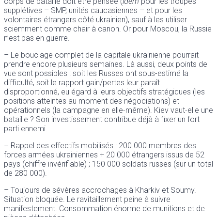
corps de bataille doit être pensée (
idem
pour les troupes
supplétives – SMP, unités caucasiennes – et pour les
volontaires étrangers côté ukrainien), sauf à les utiliser
sciemment comme chair à canon. Or pour Moscou, la Russie
n’est pas en guerre.
– Le bouclage complet de la capitale ukrainienne pourrait
prendre encore plusieurs semaines. Là aussi, deux points de
vue sont possibles : soit les Russes ont sous-estimé la
difficulté, soit le rapport gain/pertes leur paraît
disproportionné, eu égard à leurs objectifs stratégiques (les
positions atteintes au moment des négociations) et
opérationnels (la campagne en elle-même). Kiev vaut-elle une
bataille ? Son investissement contribue déjà à fixer un fort
parti ennemi.
– Rappel des effectifs mobilisés : 200 000 membres des
forces armées ukrainiennes + 20 000 étrangers issus de 52
pays (chiffre invérifiable) ; 150 000 soldats russes (sur un total
de 280 000).
– Toujours de sévères accrochages à Kharkiv et Soumy.
Situation bloquée. Le ravitaillement peine à suivre
manifestement. Consommation énorme de munitions et de