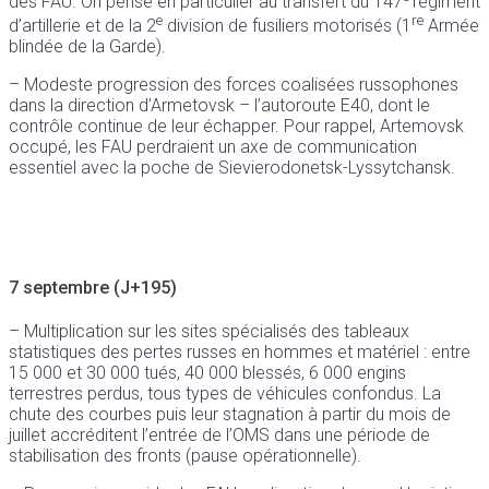
des FAU. On pense en particulier au transfert du 147
régiment
e
re
d’artillerie et de la 2
division de fusiliers motorisés (1
Armée
blindée de la Garde).
– Modeste progression des forces coalisées russophones
dans la direction d’Armetovsk – l’autoroute E40, dont le
contrôle continue de leur échapper. Pour rappel, Artemovsk
occupé, les FAU perdraient un axe de communication
essentiel avec la poche de Sievierodonetsk-Lyssytchansk.
7 septembre (J+195)
– Multiplication sur les sites spécialisés des tableaux
statistiques des pertes russes en hommes et matériel : entre
15 000 et 30 000 tués, 40 000 blessés, 6 000 engins
terrestres perdus, tous types de véhicules confondus. La
chute des courbes puis leur stagnation à partir du mois de
juillet accréditent l’entrée de l’OMS dans une période de
stabilisation des fronts (pause opérationnelle).