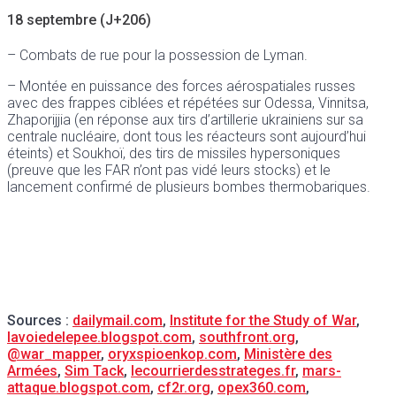
18 septembre (J+206)
– Combats de rue pour la possession de Lyman.
– Montée en puissance des forces aérospatiales russes
avec des frappes ciblées et répétées sur Odessa, Vinnitsa,
Zhaporijjia (en réponse aux tirs d’artillerie ukrainiens sur sa
centrale nucléaire, dont tous les réacteurs sont aujourd’hui
éteints) et Soukhoï, des tirs de missiles hypersoniques
(preuve que les FAR n’ont pas vidé leurs stocks) et le
lancement confirmé de plusieurs bombes thermobariques.
Sources :
dailymail.com
,
Institute for the Study of War
,
lavoiedelepee.blogspot.com
,
southfront.org
,
@war_mapper
,
oryxspioenkop.com
,
Ministère des
Armées
,
Sim Tack
,
lecourrierdesstrateges.fr
,
mars-
attaque.blogspot.com
,
cf2r.org
,
opex360.com
,