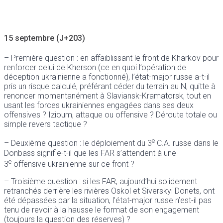
15 septembre (J+203)
– Première question : en affaiblissant le front de Kharkov pour
renforcer celui de Kherson (ce en quoi l’opération de
déception ukrainienne a fonctionné), l’état-major russe a-t-il
pris un risque calculé, préférant céder du terrain au N, quitte à
renoncer momentanément à Slaviansk-Kramatorsk, tout en
usant les forces ukrainiennes engagées dans ses deux
offensives ? Izioum, attaque ou offensive ? Déroute totale ou
simple revers tactique ?
e
– Deuxième question : le déploiement du 3
C.A. russe dans le
Donbass signifie-t-il que les FAR s’attendent à une
e
3
offensive ukrainienne sur ce front ?
– Troisième question : si les FAR, aujourd’hui solidement
retranchés derrière les rivières Oskol et Siverskyi Donets, ont
été dépassées par la situation, l’état-major russe n’est-il pas
tenu de revoir à la hausse le format de son engagement
(toujours la question des réserves) ?