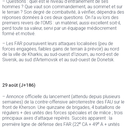
– Questions : quel est le niveau d’entraînement de ses
hommes ? Que vaut son commandement, au sommet et sur
le terrain ? Son degré de combativité, à vérifier, dépendra des
réponses données à ces deux questions. On l’a vu lors des
premiers revers de l’OMS : un matériel, aussi excellent soit-il,
perd toute sa valeur, servi par un équipage médiocrement
formé et motivé.
– Les FAR poursuivent leurs attaques localisées (peu de
forces engagées, faibles gains de terrain à prévoir) au nord
de la ville de Kharkiv, au sud-ouest d’Izioum, au nord-est de
Siversk, au sud d’Artemovsk et au sud-ouest de Donetsk.
29 août (J+186)
– Annonce officielle du lancement (attendu depuis plusieurs
semaines) de la contre-offensive aéroterrestre des FAU sur le
front de Kherson. Une quinzaine de brigades, 4 bataillons de
réguliers + des unités des forces spéciales et de milice ; trois
principaux axes d’attaque repérés. Succès apparent : la
e
e
première ligne de défense des FAR (22
CA + 49
A + unités