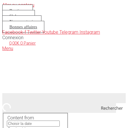
Aller au contenu
Boutique
S’abonner
Nous soutenir
Bonnes affaires
Facebook-f
Twitter
Youtube
Telegram
Instagram
Connexion
0,00
€
0
Panier
Menu
Rechercher
Content from