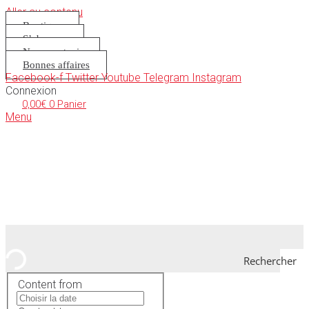
Aller au contenu
Boutique
S’abonner
Nous soutenir
Bonnes affaires
Facebook-f
Twitter
Youtube
Telegram
Instagram
Connexion
0,00
€
0
Panier
Menu
Rechercher
Content from