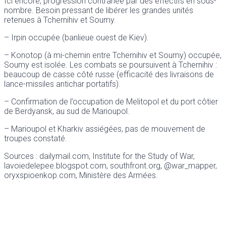
Ici encore, progression contrariée par des effectifs en sous-
nombre. Besoin pressant de libérer les grandes unités
retenues à Tchernihiv et Soumy.
– Irpin occupée (banlieue ouest de Kiev).
– Konotop (à mi-chemin entre Tchernihiv et Soumy) occupée,
Soumy est isolée. Les combats se poursuivent à Tchernihiv :
beaucoup de casse côté russe (efficacité des livraisons de
lance-missiles antichar portatifs).
– Confirmation de l’occupation de Melitopol et du port côtier
de Berdyansk, au sud de Marioupol.
– Marioupol et Kharkiv assiégées, pas de mouvement de
troupes constaté.
Sources : dailymail.com, Institute for the Study of War,
lavoiedelepee.blogspot.com, southfront.org, @war_mapper,
oryxspioenkop.com, Ministère des Armées.