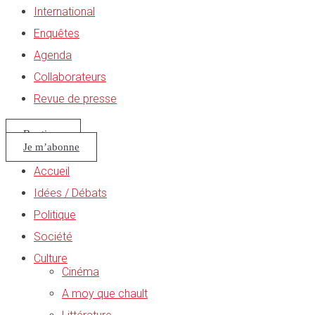
International
Enquêtes
Agenda
Collaborateurs
Revue de presse
Boutique
Je m’abonne
Accueil
Idées / Débats
Politique
Société
Culture
Cinéma
A moy que chault