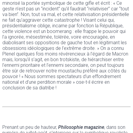
minorisé la portée symbolique de cette gifle et écrit : « Ce
geste n’est pas un “incident” qu’il faudrait “relativiser” car “tout
va bien”. Non, tout va mal, et cette relativisation présidentielle
ne fait qu’aggraver cette catastrophe ! Visant celui qui,
présidentialisme oblige, incarne par fonction la République,
cette violence est un boomerang : elle frappe le pouvoir qui
l’a ignorée, mésestimée, tolérée, voire encouragée, en
diabolisant ses oppositions de gauche tout en légitimant les
obsessions idéologiques de l’extrême droite. » On a connu
Plenel quelques fois moins révérencieux à l’égard de Macron
mais, lorsqu’il s’agit, en bon trotskiste, de hiérarchiser entre
l’ennemi prioritaire et l’ennemi secondaire, on peut toujours
être sûr de retrouver notre moustachu préféré aux côtés du
pouvoir ! « Nous sommes spectateurs d’un effondrement
national et d’une perdition morale » ose-t-il écrire en
conclusion de sa diatribe !
Prenant un peu de hauteur,
Philosophie magazine
, dans son
numéro de juillet-août, s’interroge sur la symbolique royaliste