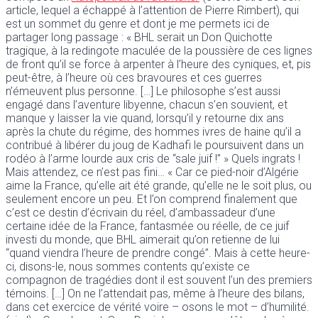
article, lequel a échappé à l’attention de Pierre Rimbert), qui
est un sommet du genre et dont je me permets ici de
partager long passage : « BHL serait un Don Quichotte
tragique, à la redingote maculée de la poussière de ces lignes
de front qu’il se force à arpenter à l’heure des cyniques, et, pis
peut-être, à l’heure où ces bravoures et ces guerres
n’émeuvent plus personne. […] Le philosophe s’est aussi
engagé dans l’aventure libyenne, chacun s’en souvient, et
manque y laisser la vie quand, lorsqu’il y retourne dix ans
après la chute du régime, des hommes ivres de haine qu’il a
contribué à libérer du joug de Kadhafi le poursuivent dans un
rodéo à l’arme lourde aux cris de “sale juif !” » Quels ingrats !
Mais attendez, ce n’est pas fini… « Car ce pied-noir d’Algérie
aime la France, qu’elle ait été grande, qu’elle ne le soit plus, ou
seulement encore un peu. Et l’on comprend finalement que
c’est ce destin d’écrivain du réel, d’ambassadeur d’une
certaine idée de la France, fantasmée ou réelle, de ce juif
investi du monde, que BHL aimerait qu’on retienne de lui
“quand viendra l’heure de prendre congé”. Mais à cette heure-
ci, disons-le, nous sommes contents qu’existe ce
compagnon de tragédies dont il est souvent l’un des premiers
témoins. […] On ne l’attendait pas, même à l’heure des bilans,
dans cet exercice de vérité voire – osons le mot – d’humilité.