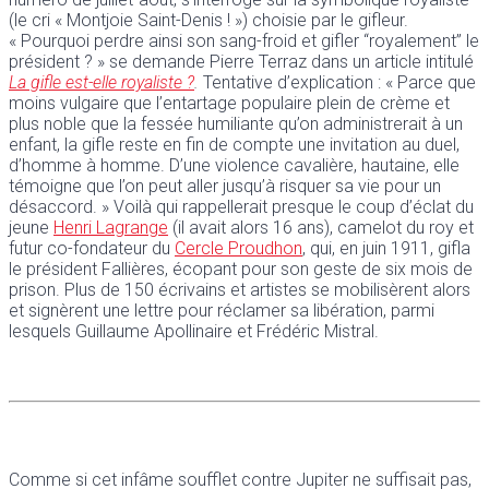
(le cri « Montjoie Saint-Denis ! ») choisie par le gifleur.
« Pourquoi perdre ainsi son sang-froid et gifler “royalement” le
président ? » se demande Pierre Terraz dans un article intitulé
La gifle est-elle royaliste ?
.
Tentative d’explication : « Parce que
moins vulgaire que l’entartage populaire plein de crème et
plus noble que la fessée humiliante qu’on administrerait à un
enfant, la gifle reste en fin de compte une invitation au duel,
d’homme à homme. D’une violence cavalière, hautaine, elle
témoigne que l’on peut aller jusqu’à risquer sa vie pour un
désaccord. » Voilà qui rappellerait presque le coup d’éclat du
jeune
Henri Lagrange
(il avait alors 16 ans), camelot du roy et
futur co-fondateur du
Cercle Proudhon
, qui, en juin 1911, gifla
le président Fallières, écopant pour son geste de six mois de
prison. Plus de 150 écrivains et artistes se mobilisèrent alors
et signèrent une lettre pour réclamer sa libération, parmi
lesquels Guillaume Apollinaire et Frédéric Mistral.
Comme si cet infâme soufflet contre Jupiter ne suffisait pas,