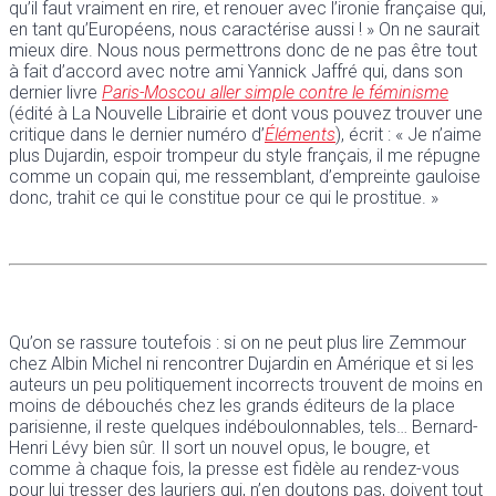
qu’il faut vraiment en rire, et renouer avec l’ironie française qui,
en tant qu’Européens, nous caractérise aussi ! » On ne saurait
mieux dire. Nous nous permettrons donc de ne pas être tout
à fait d’accord avec notre ami Yannick Jaffré qui, dans son
dernier livre
Paris-Moscou aller simple contre le féminisme
(édité à La Nouvelle Librairie et dont vous pouvez trouver une
critique dans le dernier numéro d’
Éléments
), écrit : « Je n’aime
plus Dujardin, espoir trompeur du style français, il me répugne
comme un copain qui, me ressemblant, d’empreinte gauloise
donc, trahit ce qui le constitue pour ce qui le prostitue. »
Qu’on se rassure toutefois : si on ne peut plus lire Zemmour
chez Albin Michel ni rencontrer Dujardin en Amérique et si les
auteurs un peu politiquement incorrects trouvent de moins en
moins de débouchés chez les grands éditeurs de la place
parisienne, il reste quelques indéboulonnables, tels… Bernard-
Henri Lévy bien sûr. Il sort un nouvel opus, le bougre, et
comme à chaque fois, la presse est fidèle au rendez-vous
pour lui tresser des lauriers qui, n’en doutons pas, doivent tout