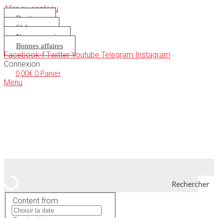
Aller au contenu
Boutique
S’abonner
Nous soutenir
Bonnes affaires
Facebook-f
Twitter
Youtube
Telegram
Instagram
Connexion
0,00
€
0
Panier
Menu
Rechercher
Content from