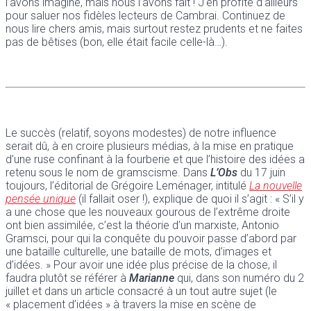
l’avons imaginé, mais nous l’avons fait ! J’en profite d’ailleurs
pour saluer nos fidèles lecteurs de Cambrai. Continuez de
nous lire chers amis, mais surtout restez prudents et ne faites
pas de bêtises (bon, elle était facile celle-là…).
Le succès (relatif, soyons modestes) de notre influence
serait dû, à en croire plusieurs médias, à la mise en pratique
d’une ruse confinant à la fourberie et que l’histoire des idées a
retenu sous le nom de gramscisme. Dans
L’Obs
du 17 juin
toujours, l’éditorial de Grégoire Leménager, intitulé
La nouvelle
pensée unique
(il fallait oser !), explique de quoi il s’agit : « S’il y
a une chose que les nouveaux gourous de l’extrême droite
ont bien assimilée, c’est la théorie d’un marxiste, Antonio
Gramsci, pour qui la conquête du pouvoir passe d’abord par
une bataille culturelle, une bataille de mots, d’images et
d’idées. » Pour avoir une idée plus précise de la chose, il
faudra plutôt se référer à
Marianne
qui, dans son numéro du 2
juillet et dans un article consacré à un tout autre sujet (le
« placement d’idées » à travers la mise en scène de