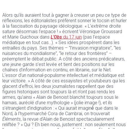
Alors qu’ils auraient tout à gagner à creuser un peu ce type de
réflexions, les éditorialistes préfèrent sonner le tocsin et hurler
à la fascisation du paysage idéologique. « L’extrême droite
sature désormais l’espace ! » écrivent Véronique Groussard
et Marie Guichoux dans
L’Obs
du 17 juin
(pas l’espace
médiatique en tout cas…). « Ses idées prospèrent dans les
entrailles du pays. Ses thèmes – “l’invasion migratoire”, “les
nuisances du mondialisme”, “le retour des frontières” –
préemptent le débat public. A côté des anciens prédicateurs,
une jeune garde s’est levée et tient des positions sur les
chaînes d’information en continu, en librairie, sur le Net.
L’essor d’un national-populisme intellectuel et médiatique est
leur victoire. » A côté de ces essayistes et youtubeurs qui les
glacent d’effroi, les deux journalistes rappellent que des
figures historiques sont toujours là et n’ont pas rendu les
armes, qu’ainsi « Alain de Benoist blanchit toujours sous le
harnais, auréolé d’une mythologie » (jolie image !), et ils
s’étranglent d’indignation : « Qui aurait imaginé́ que dans le
Nord, à l’hypermarché Cora de Cambrai, on trouverait
Éléments
, la revue d’Alain de Benoist spectaculairement
reliftée ? » Qui ? Eh bien nous, justement : non seulement nous