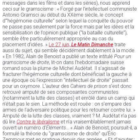
messages dans les films et dans les séries), nous apprend
ceci sur le gramscisme : « Forgé par l’intellectuel communiste
Antonio Gramsci au début du XXème siècle, le concept
d’“hégémonie culturelle” selon lequel la conquête du pouvoir
ne passe pas seulement par la force mais par les idées et la
sensibilisation de l’opinion publique (“la bataille culturelle”),
semble être particulièrement appropriée au cas du
placement d’idées. »
Le 27 juin,
Le Matin Dimanche
traite
aussi du sujet, qui semble décidément diablement à la mode.
« En 1982, Alain de Benoist a publié un texte intitulé
Pour un
gramscisme de droite
, lit-on dans l’hebdomadaire suisse
romand sous la plume de Michel Audétat. Il s’agissait de
fracturer l’hégémonie culturelle dont bénéficiait la gauche à
une époque où l’expression “intellectuel de droite” passait
pour un oxymore. L’auteur des
Cahiers de prison
s’est donc
retrouvé amputé de ses composantes communistes
(notamment la lutte des classes) et enrôlé dans un camp qui
n’était pas le sien. La méthode est rouée : on s’empare des
armes de l’adversaire politique pour les retourner contre lui. »
Amputé de la lutte des classes, vraiment ? M. Audétat n’a pas
dû lire
Contre le libéralisme
et n’a vraisemblablement jamais
ouvert un numéro d’
Éléments
… « Alain de Benoist, poursuit-il, a
formulé la théorie du “gramscisme de droite” qu’Éric
Zemmour met en pratique depuis des années. » Et d’ajouter :