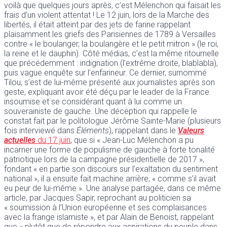
voilà que quelques jours après, c’est Mélenchon qui faisait les
frais d’un violent attentat ! Le 12 juin, lors de la Marche des
libertés, il était atteint par des jets de farine rappelant
plaisamment les griefs des Parisiennes de 1789 à Versailles
contre « le boulanger, la boulangère et le petit mitron » (le roi,
la reine et le dauphin). Côté médias, c’est la même ritournelle
que précédemment : indignation (l’extrême droite, blablabla),
puis vague enquête sur l’enfarineur. Ce dernier, surnommé
Tilou, s’est de lui-même présenté aux journalistes après son
geste, expliquant avoir été déçu par le leader de la France
insoumise et se considérant quant à lui comme un
souverainiste de gauche. Une déception qui rappelle le
constat fait par le politologue Jérôme Sainte-Marie (plusieurs
fois interviewé dans
Éléments
), rappelant dans le
Valeurs
actuelles
du 17 juin
, que si « Jean-Luc Mélenchon a pu
incarner une forme de populisme de gauche à forte tonalité
patriotique lors de la campagne présidentielle de 2017 »,
fondant « en partie son discours sur l’exaltation du sentiment
national », il a ensuite fait machine arrière, « comme s’il avait
eu peur de lui-même ». Une analyse partagée, dans ce même
article, par Jacques Sapir, reprochant au politicien sa
« soumission à l’Union européenne et ses complaisances
avec la frange islamiste », et par Alain de Benoist, rappelant
que « plutôt que de répondre aux aspirations du peuple dans