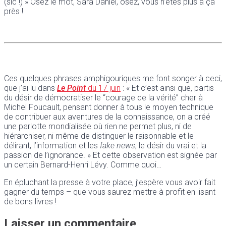
(sic !) » Osez le mot, Sara Daniel, osez, vous n’êtes plus à ça
près !
Ces quelques phrases amphigouriques me font songer à ceci,
que j’ai lu dans
Le Point
du 17 juin
: « Et c’est ainsi que, partis
du désir de démocratiser le “courage de la vérité” cher à
Michel Foucault, pensant donner à tous le moyen technique
de contribuer aux aventures de la connaissance, on a créé
une parlotte mondialisée où rien ne permet plus, ni de
hiérarchiser, ni même de distinguer le raisonnable et le
délirant, l’information et les
fake news
, le désir du vrai et la
passion de l’ignorance. » Et cette observation est signée par
un certain Bernard-Henri Lévy. Comme quoi…
En épluchant la presse à votre place, j’espère vous avoir fait
gagner du temps – que vous saurez mettre à profit en lisant
de bons livres !
Laisser un commentaire