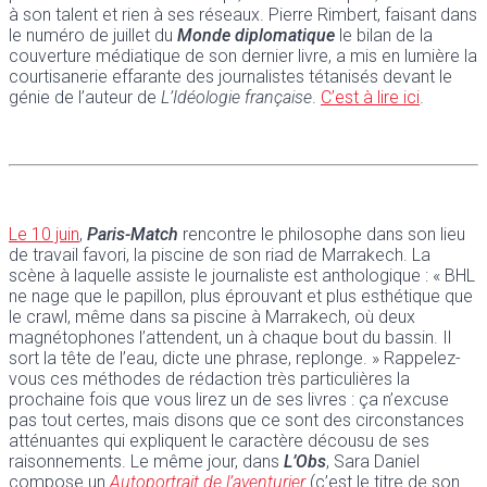
à son talent et rien à ses réseaux. Pierre Rimbert, faisant dans
le numéro de juillet du
Monde diplomatique
le bilan de la
couverture médiatique de son dernier livre, a mis en lumière la
courtisanerie effarante des journalistes tétanisés devant le
génie de l’auteur de
L’Idéologie française
.
C’est à lire ici
.
Le 10 juin
,
Paris-Match
rencontre le philosophe dans son lieu
de travail favori, la piscine de son riad de Marrakech. La
scène à laquelle assiste le journaliste est anthologique : « BHL
ne nage que le papillon, plus éprouvant et plus esthétique que
le crawl, même dans sa piscine à Marrakech, où deux
magnétophones l’attendent, un à chaque bout du bassin. Il
sort la tête de l’eau, dicte une phrase, replonge. » Rappelez-
vous ces méthodes de rédaction très particulières la
prochaine fois que vous lirez un de ses livres : ça n’excuse
pas tout certes, mais disons que ce sont des circonstances
atténuantes qui expliquent le caractère décousu de ses
raisonnements. Le même jour, dans
L’Obs
, Sara Daniel
compose un
Autoportrait de l’aventurier
(c’est le titre de son