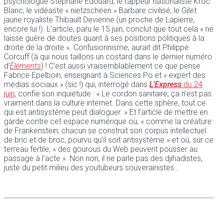
psychologue Stéphane Édouard, le rappeur nationaliste Kroc
Blanc, le vidéaste « nietzschéen » Barbare civilisé, le Gilet
jaune royaliste Thibault Devienne (un proche de Lapierre,
encore lui !). L’article, paru le 15 juin, conclut que tout cela « ne
laisse guère de doutes quant à ses positions politiques à la
droite de la droite ». Confusionnisme, aurait dit Philippe
Corcuff (à qui nous taillons un costard dans le dernier numéro
d’
Éléments
) ! C’est aussi vraisemblablement ce que pense
Fabrice Epelboin, enseignant à Sciences Po et « expert des
médias sociaux » (sic !) qui, interrogé dans
L’Express
du 24
juin
, confie son inquiétude : « Le cordon sanitaire, ça n’est pas
vraiment dans la culture internet. Dans cette sphère, tout ce
qui est antisystème peut dialoguer. » Et l’article de mettre en
garde contre cet espace numérique où, « comme la créature
de Frankenstein, chacun se construit son corpus intellectuel
de bric et de broc, pourvu qu’il soit antisystème » et où, sur ce
terreau fertile, « des gourous du Web peuvent pousser au
passage à l’acte ». Non non, il ne parle pas des djihadistes,
juste du petit milieu des youtubeurs souverainistes…