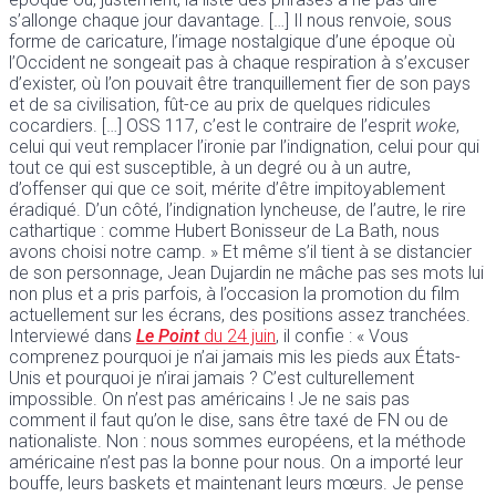
s’allonge chaque jour davantage. […] Il nous renvoie, sous
forme de caricature, l’image nostalgique d’une époque où
l’Occident ne songeait pas à chaque respiration à s’excuser
d’exister, où l’on pouvait être tranquillement fier de son pays
et de sa civilisation, fût-ce au prix de quelques ridicules
cocardiers. […] OSS 117, c’est le contraire de l’esprit
woke
,
celui qui veut remplacer l’ironie par l’indignation, celui pour qui
tout ce qui est susceptible, à un degré ou à un autre,
d’offenser qui que ce soit, mérite d’être impitoyablement
éradiqué. D’un côté, l’indignation lyncheuse, de l’autre, le rire
cathartique : comme Hubert Bonisseur de La Bath, nous
avons choisi notre camp. » Et même s’il tient à se distancier
de son personnage, Jean Dujardin ne mâche pas ses mots lui
non plus et a pris parfois, à l’occasion la promotion du film
actuellement sur les écrans, des positions assez tranchées.
Interviewé dans
Le Point
du 24 juin
, il confie : « Vous
comprenez pourquoi je n’ai jamais mis les pieds aux États-
Unis et pourquoi je n’irai jamais ? C’est culturellement
impossible. On n’est pas américains ! Je ne sais pas
comment il faut qu’on le dise, sans être taxé de FN ou de
nationaliste. Non : nous sommes européens, et la méthode
américaine n’est pas la bonne pour nous. On a importé leur
bouffe, leurs baskets et maintenant leurs mœurs. Je pense