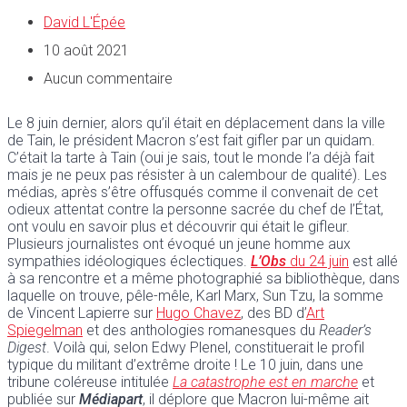
David L'Épée
10 août 2021
Aucun commentaire
Le 8 juin dernier, alors qu’il était en déplacement dans la ville
de Tain, le président Macron s’est fait gifler par un quidam.
C’était la tarte à Tain (oui je sais, tout le monde l’a déjà fait
mais je ne peux pas résister à un calembour de qualité). Les
médias, après s’être offusqués comme il convenait de cet
odieux attentat contre la personne sacrée du chef de l’État,
ont voulu en savoir plus et découvrir qui était le gifleur.
Plusieurs journalistes ont évoqué un jeune homme aux
sympathies idéologiques éclectiques.
L’Obs
du 24 juin
est allé
à sa rencontre et a même photographié sa bibliothèque, dans
laquelle on trouve, pêle-mêle, Karl Marx, Sun Tzu, la somme
de Vincent Lapierre sur
Hugo Chavez
, des BD d’
Art
Spiegelman
et des anthologies romanesques du
Reader’s
Digest
. Voilà qui, selon Edwy Plenel, constituerait le profil
typique du militant d’extrême droite ! Le 10 juin, dans une
tribune coléreuse intitulée
La catastrophe est en marche
et
publiée sur
Médiapart
, il déplore que Macron lui-même ait