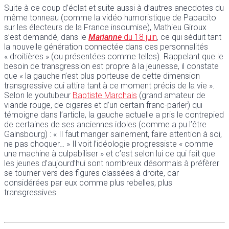
Suite à ce coup d’éclat et suite aussi à d’autres anecdotes du
même tonneau (comme la vidéo humoristique de Papacito
sur les électeurs de la France insoumise), Mathieu Giroux
s’est demandé, dans le
Marianne
du 18 juin
, ce qui séduit tant
la nouvelle génération connectée dans ces personnalités
« droitières » (ou présentées comme telles). Rappelant que le
besoin de transgression est propre à la jeunesse, il constate
que « la gauche n’est plus porteuse de cette dimension
transgressive qui attire tant à ce moment précis de la vie ».
Selon le youtubeur
Baptiste Marchais
(grand amateur de
viande rouge, de cigares et d’un certain franc-parler) qui
témoigne dans l’article, la gauche actuelle a pris le contrepied
de certaines de ses anciennes idoles (comme a pu l’être
Gainsbourg) : « Il faut manger sainement, faire attention à soi,
ne pas choquer… » Il voit l’idéologie progressiste « comme
une machine à culpabiliser » et c’est selon lui ce qui fait que
les jeunes d’aujourd’hui sont nombreux désormais à préfèrer
se tourner vers des figures classées à droite, car
considérées par eux comme plus rebelles, plus
transgressives.