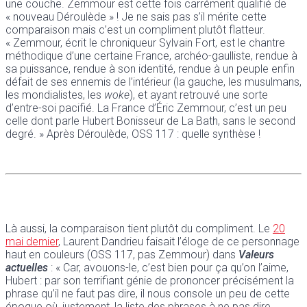
une couche. Zemmour est cette fois carrément qualifié de
« nouveau Déroulède » ! Je ne sais pas s’il mérite cette
comparaison mais c’est un compliment plutôt flatteur.
« Zemmour, écrit le chroniqueur Sylvain Fort, est le chantre
méthodique d’une certaine France, archéo-gaulliste, rendue à
sa puissance, rendue à son identité, rendue à un peuple enfin
défait de ses ennemis de l’intérieur (la gauche, les musulmans,
les mondialistes, les
woke
), et ayant retrouvé une sorte
d’entre-soi pacifié. La France d’Éric Zemmour, c’est un peu
celle dont parle Hubert Bonisseur de La Bath, sans le second
degré. » Après Déroulède, OSS 117 : quelle synthèse !
Là aussi, la comparaison tient plutôt du compliment. Le
20
mai dernier
, Laurent Dandrieu faisait l’éloge de ce personnage
haut en couleurs (OSS 117, pas Zemmour) dans
Valeurs
actuelles
: « Car, avouons-le, c’est bien pour ça qu’on l’aime,
Hubert : par son terrifiant génie de prononcer précisément la
phrase qu’il ne faut pas dire, il nous console un peu de cette
époque où, justement, la liste des phrases à ne pas dire