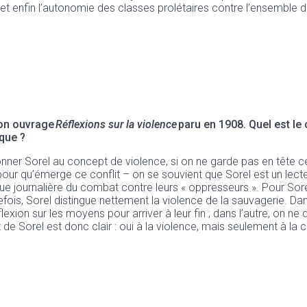
, et enfin l’autonomie des classes prolétaires contre l’ensemble d
son ouvrage
Réflexions sur la violence
paru en 1908. Quel est le 
ique ?
nner Sorel au concept de violence, si on ne garde pas en tête c
our qu’émerge ce conflit – on se souvient que Sorel est un lecteu
e journalière du combat contre leurs « oppresseurs ». Pour Sore
fois, Sorel distingue nettement la violence de la sauvagerie. Dan
flexion sur les moyens pour arriver à leur fin ; dans l’autre, on
 Sorel est donc clair : oui à la violence, mais seulement à la con