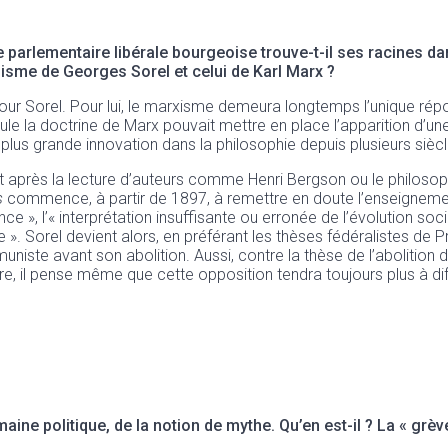
e parlementaire libérale bourgeoise trouve-t-il ses racines d
alisme de Georges Sorel et celui de Karl Marx ?
ur Sorel. Pour lui, le marxisme demeura longtemps l’unique répons
e la doctrine de Marx pouvait mettre en place l’apparition d’une
 plus grande innovation dans la philosophie depuis plusieurs siècl
nt après la lecture d’auteurs comme Henri Bergson ou le philoso
s
commence, à partir de 1897, à remettre en doute l’enseignemen
e », l’« interprétation insuffisante ou erronée de l’évolution soc
 ». Sorel devient alors, en préférant les thèses fédéralistes de P
iste avant son abolition. Aussi, contre la thèse de l’abolition 
e, il pense même que cette opposition tendra toujours plus à diff
ine politique, de la notion de mythe. Qu’en est-il ? La « grève