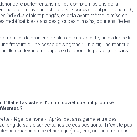
l dénonce le parlementarisme, les compromissions de la
énonciation trouve un écho dans le corps social prolétarien. Or,
es individus étaient plongés, et cela avant même la mise en
ges mobilisatrices dans des groupes humains, pour ensuite les
ement, et de manière de plus en plus violente, au cadre de la
ne fracture qui ne cesse de s’agrandir. En clair, il ne manque
ionnelle qui devait être capable d’élaborer le paradigme dans
 L’Italie fasciste et l’Union soviétique ont proposé
fférentes ?
 cette « légende noire ». Après, cet amalgame entre ces
long de sa vie sur certaines de ces positions. Il n’existe pas
lence émancipatrice et héroïque) qui, eux, ont pu être repris