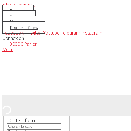
Aller au contenu
Boutique
S’abonner
Nous soutenir
Bonnes affaires
Facebook-f
Twitter
Youtube
Telegram
Instagram
Connexion
0,00
€
0
Panier
Menu
Content from