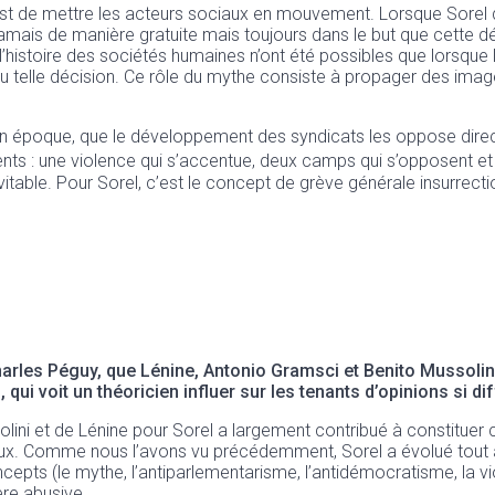
e est de mettre les acteurs sociaux en mouvement. Lorsque Sore
t jamais de manière gratuite mais toujours dans le but que cette d
stoire des sociétés humaines n’ont été possibles que lorsque l
e ou telle décision. Ce rôle du mythe consiste à propager des ima
on époque, que le développement des syndicats les oppose direct
nts : une violence qui s’accentue, deux camps qui s’opposent et u
vitable. Pour Sorel, c’est le concept de grève générale insurrect
harles Péguy, que Lénine, Antonio Gramsci et Benito Mussolini.
qui voit un théoricien influer sur les tenants d’opinions si di
solini et de Lénine pour Sorel a largement contribué à constituer
aux. Comme nous l’avons vu précédemment, Sorel a évolué tout au 
epts (le mythe, l’antiparlementarisme, l’antidémocratisme, la vio
re abusive.