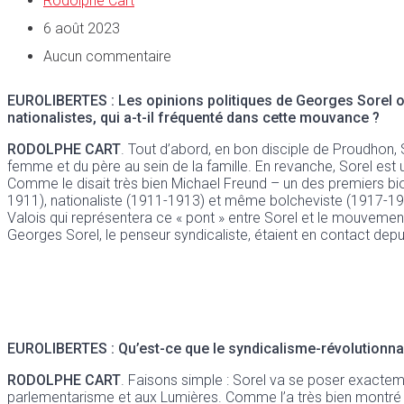
Rodolphe Cart
6 août 2023
Aucun commentaire
EUROLIBERTES
: Les opinions politiques de Georges Sorel 
nationalistes, qui a-t-il fréquenté dans cette mouvance ?
RODOLPHE CART
. Tout d’abord, en bon disciple de Proudhon,
femme et du père au sein de la famille. En revanche, Sorel est un
Comme le disait très bien Michael Freund – un des premiers bio
1911), nationaliste (1911-1913) et même bolcheviste (1917-19
Valois qui représentera ce « pont » entre Sorel et le mouvem
Georges Sorel, le penseur syndicaliste, étaient en contact dep
EUROLIBERTES
: Qu’est-ce que le syndicalisme-révolutionna
RODOLPHE CART
. Faisons simple : Sorel va se poser exacteme
parlementarisme et aux Lumières. Comme l’a très bien montré Jea