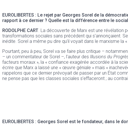
EUROLIBERTES
: Le rejet par Georges Sorel de la démocrati
rapport à ce dernier ? Quelle est la différence entre le soci
RODOLPHE CART
. La découverte de Marx est une révélation po
transformations sociales sans précédent qui s’annonçaient. Seul
inédite. Sorel a même pu dire qu’il voyait dans le marxisme la «
Pourtant, peu à peu, Sorel va se faire plus critique – notamme
– un commentateur de Sorel –, l’auteur des
Illusions du Progrè
facteurs moraux », la « confiance exagérée accordée à la scienc
écrire que Marx a laissé une « œuvre géniale » mais « inachevée
rappelons que ce dernier prévoyait de passer par un État commun
ne pense pas que les classes sociales s’effaceront ; au contrair
EUROLIBERTES
: Georges Sorel est le fondateur, dans le doma