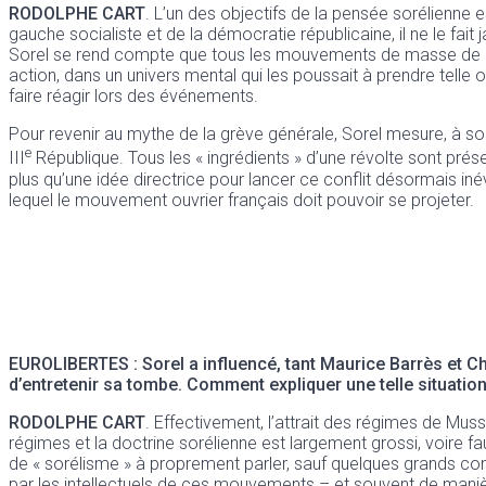
RODOLPHE CART
. L’un des objectifs de la pensée sorélienn
gauche socialiste et de la démocratie républicaine, il ne le fai
Sorel se rend compte que tous les mouvements de masse de l’hi
action, dans un univers mental qui les poussait à prendre tell
faire réagir lors des événements.
Pour revenir au mythe de la grève générale, Sorel mesure, à s
e
III
République. Tous les « ingrédients » d’une révolte sont prése
plus qu’une idée directrice pour lancer ce conflit désormais iné
lequel le mouvement ouvrier français doit pouvoir se projeter.
EUROLIBERTES
: Sorel a influencé, tant Maurice Barrès et C
d’entretenir sa tombe. Comment expliquer une telle situation, 
RODOLPHE CART
. Effectivement, l’attrait des régimes de Mus
régimes et la doctrine sorélienne est largement grossi, voire f
de « sorélisme » à proprement parler, sauf quelques grands conc
par les intellectuels de ces mouvements – et souvent de maniè