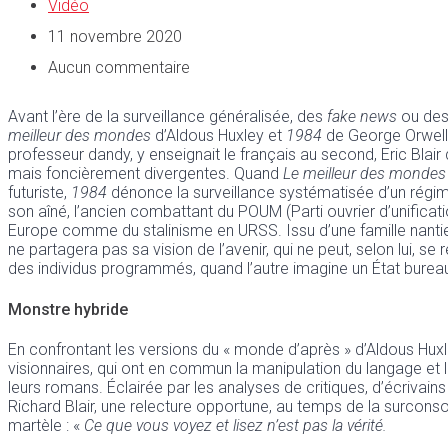
Vidéo
11 novembre 2020
Aucun commentaire
Avant l’ère de la surveillance généralisée, des
fake news
ou des 
meilleur des mondes
d’Aldous Huxley et
1984
de George Orwell,
professeur dandy, y enseignait le français au second, Eric Bla
mais foncièrement divergentes. Quand
Le meilleur des mondes
futuriste,
1984
dénonce la surveillance systématisée d’un régime 
son aîné, l’ancien combattant du POUM (Parti ouvrier d’unific
Europe comme du stalinisme en URSS. Issu d’une famille nantie de
ne partagera pas sa vision de l’avenir, qui ne peut, selon lui, se 
des individus programmés, quand l’autre imagine un État bureauc
Monstre hybride
En confrontant les versions du « monde d’après » d’Aldous Hux
visionnaires, qui ont en commun la manipulation du langage et l
leurs romans. Éclairée par les analyses de critiques, d’écriva
Richard Blair, une relecture opportune, au temps de la surco
martèle : «
Ce que vous voyez et lisez n’est pas la vérité.