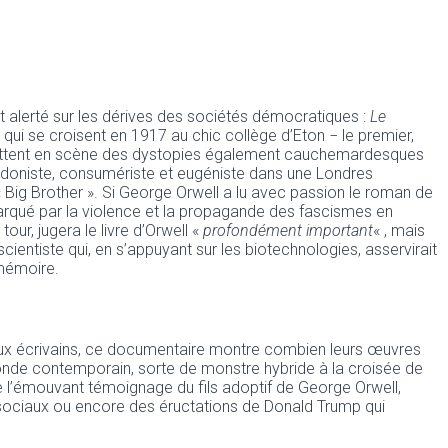
 alerté sur les dérives des sociétés démocratiques :
Le
qui se croisent en 1917 au chic collège d’Eton − le premier,
res mettent en scène des dystopies également cauchemardesques
hédoniste, consumériste et eugéniste dans une Londres
 « Big Brother ». Si George Orwell a lu avec passion le roman de
marqué par la violence et la propagande des fascismes en
ur, jugera le livre d’Orwell «
profondément important
« , mais
scientiste qui, en s’appuyant sur les biotechnologies, asservirait
a mémoire.
deux écrivains, ce documentaire montre combien leurs œuvres
 monde contemporain, sorte de monstre hybride à la croisée de
e l’émouvant témoignage du fils adoptif de George Orwell,
sociaux ou encore des éructations de Donald Trump qui