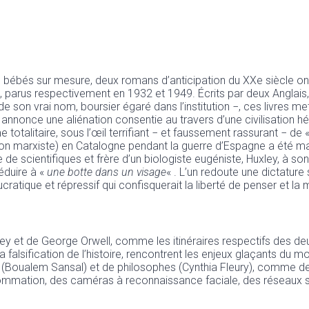
bébés sur mesure, deux romans d’anticipation du XXe siècle ont
 parus respectivement en 1932 et 1949. Écrits par deux Anglais, 
ir de son vrai nom, boursier égaré dans l’institution −, ces liv
annonce une aliénation consentie au travers d’une civilisation 
totalitaire, sous l’œil terrifiant − et faussement rassurant − de
ation marxiste) en Catalogne pendant la guerre d’Espagne a été 
 scientifiques et frère d’un biologiste eugéniste, Huxley, à son to
réduire à «
une botte dans un visage
« . L’un redoute une dictature 
ratique et répressif qui confisquerait la liberté de penser et l
ley et de George Orwell, comme les itinéraires respectifs des 
a falsification de l’histoire, rencontrent les enjeux glaçants du
ins (Boualem Sansal) et de philosophes (Cynthia Fleury), comme d
nsommation, des caméras à reconnaissance faciale, des réseaux 