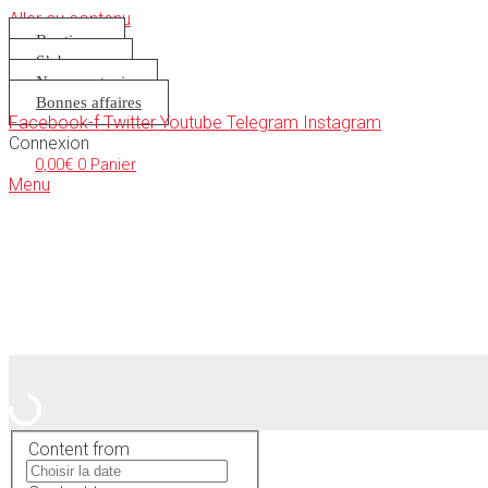
Aller au contenu
Boutique
S’abonner
Nous soutenir
Bonnes affaires
Facebook-f
Twitter
Youtube
Telegram
Instagram
Connexion
0,00
€
0
Panier
Menu
Content from