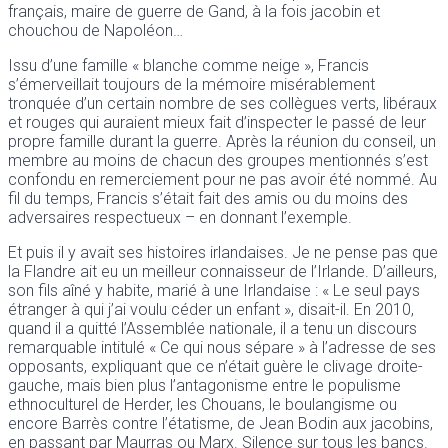
français, maire de guerre de Gand, à la fois jacobin et
chouchou de Napoléon…
Issu d’une famille « blanche comme neige », Francis
s’émerveillait toujours de la mémoire misérablement
tronquée d’un certain nombre de ses collègues verts, libéraux
et rouges qui auraient mieux fait d’inspecter le passé de leur
propre famille durant la guerre. Après la réunion du conseil, un
membre au moins de chacun des groupes mentionnés s’est
confondu en remerciement pour ne pas avoir été nommé. Au
fil du temps, Francis s’était fait des amis ou du moins des
adversaires respectueux – en donnant l’exemple.
Et puis il y avait ses histoires irlandaises. Je ne pense pas que
la Flandre ait eu un meilleur connaisseur de l’Irlande. D’ailleurs,
son fils aîné y habite, marié à une Irlandaise : « Le seul pays
étranger à qui j’ai voulu céder un enfant », disait-il. En 2010,
quand il a quitté l’Assemblée nationale, il a tenu un discours
remarquable intitulé « Ce qui nous sépare » à l’adresse de ses
opposants, expliquant que ce n’était guère le clivage droite-
gauche, mais bien plus l’antagonisme entre le populisme
ethnoculturel de Herder, les Chouans, le boulangisme ou
encore Barrès contre l’étatisme, de Jean Bodin aux jacobins,
en passant par Maurras ou Marx. Silence sur tous les bancs.