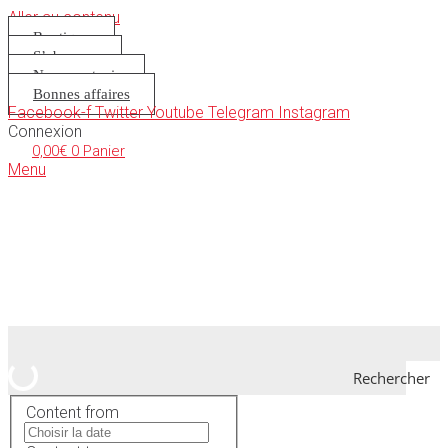
Aller au contenu
Boutique
S’abonner
Nous soutenir
Bonnes affaires
Facebook-f
Twitter
Youtube
Telegram
Instagram
Connexion
0,00
€
0
Panier
Menu
Rechercher
Content from