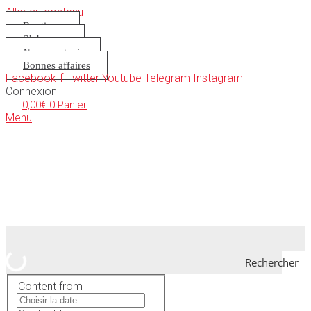
Aller au contenu
Boutique
S’abonner
Nous soutenir
Bonnes affaires
Facebook-f
Twitter
Youtube
Telegram
Instagram
Connexion
0,00
€
0
Panier
Menu
Rechercher
Content from