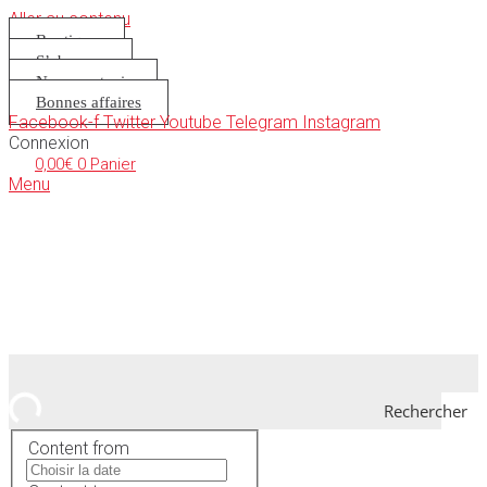
Aller au contenu
Boutique
S’abonner
Nous soutenir
Bonnes affaires
Facebook-f
Twitter
Youtube
Telegram
Instagram
Connexion
0,00
€
0
Panier
Menu
Rechercher
Content from