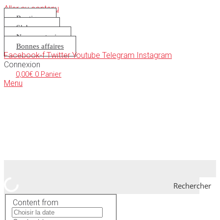
Aller au contenu
Boutique
S’abonner
Nous soutenir
Bonnes affaires
Facebook-f
Twitter
Youtube
Telegram
Instagram
Connexion
0,00
€
0
Panier
Menu
Rechercher
Content from