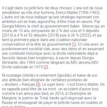
Il s’agit dans ce petit livre de deux choses. L’une est de nous
sensibiliser au rôle d’un homme, Enrico Mattei (1906-1962).
L’autre est de nous indiquer qu’une stratégie reprenant son
ambition est en train, aujourd’hui, d’être mise en œuvre. Par
Giorgia Meloni, le chef du gouvernement italien. Meloni qui, en
moins de 10 ans, est passée de 2 % des voix et 9 députés
(2013) a 4 % et 32 députés (2018) puis à 26 % (2022), et qui
tient la première place dans une coalition nationale-
conservatrice et la tête du gouvernement
[1]
. Et cela avec un
positionnement sociétal clair, avec des idées et en assumant
une continuité historique avec la droite nationaliste déjà a-
fasciste depuis bien longtemps, à savoir depuis Giorgio
Almirante, dès 1969 comme dirigeant du MSI devenu MSI-
Droite nationale en 1973
[2]
.
Ni nostalgie (stérile) ni reniement (ignoble) et haine de soi :
une attitude bien éloignée de certaines postures de
« droitiers » français
[3]
. Le sujet donc : c’est Enrico Mattei. On
se rappelle peut-être de sa mort : un accident d’avion tout
comme il en arriva plus tard, en 2014, à Christophe de
Margerie, le patron de Total, tandis qu’il négociait avec la
Russie et envisageait de payer le pétrole russe en roubles et