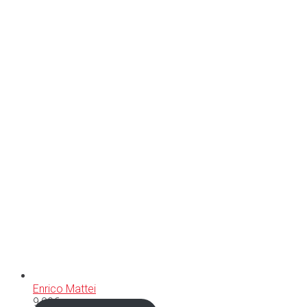
Enrico Mattei
9,00
€