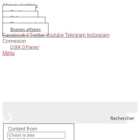
Aller au contenu
Boutique
S’abonner
Nous soutenir
Bonnes affaires
Facebook-f
Twitter
Youtube
Telegram
Instagram
Connexion
0,00
€
0
Panier
Menu
Rechercher
Content from