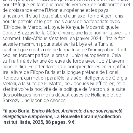
pour l’Afrique en tant que modèle vertueux de collaboration et
de croissance entre l’Union européenne et les pays
africains ». Il s’agit tout d’abord d‘un axe Rome-Alger-Tunis
pour le pétrole et le gaz, mais aussi de partenariats avec
l’Ethiopie, le Maroc, la Libye, le Kenya, le Mozambique, le
Congo Brazzaville, la Côte d’Ivoire, une liste non limitative. Un
sommet Italie-Afrique s’est tenu en janvier 2024. L’Italie fait
aussi le maximum pour stabiliser la Libye et la Tunisie,
sachant que c’est la clé de la maitrise de l’immigration. Tout
ceci en tordant parfois le bras à l’Union européenne. Cela
suffira-t-il à éviter une épreuve de force avec l’UE ? L’avenir
nous le dira. En attendant, pour comprendre les enjeux, il faut
lire le livre de Filippo Burla et la longue préface de Lionel
Rondouin, qui met en parallèle la visée intelligente de Giorgia
Meloni, à la suite de E. Mattei, ce Jacques Rueff italien, et la
stérilité voire la nocivité de la politique de Macron, à la suite
des politiques non moins désastreuses de Hollande et de
Sarkozy. Une leçon de choses.
Filippo Burla,
Enrico Mattei. Architecte d’une souveraineté
énergétique européenne,
La Nouvelle librairie/collection
Institut Iliade, 2025, 88 pages, 9 €.