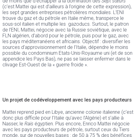
de moins que d’échapper à la domination des
Sept sœurs
(c’est Mattei qui est d’ailleurs à l’origine de cette expression),
les sept grandes entreprises pétrolières mondiales. L’ENI
trouve du gaz et du pétrole en Italie même, transperce le
sous-sol italien et multiplie les gazoducs. Surtout, le patron
de l’ENI, Mattei, négocie avec la Russie soviétique, avec le
FLN algérien, d’abord pour le pétrole, puis pour le gaz, avec
les pays méditerranéens et africains. Objectif : diversifier les
sources d’approvisionnement de l’Italie, dépendre le moins
possible du condominium Etats-Unis-Royaume uni (et de son
appendice les Pays Bas), ne pas se laisser enfermer dans le
clivage Est-Ouest de la « guerre froide ».
Un projet de codéveloppement avec les pays producteurs
Mattei reprend pied en Libye, ancienne colonie italienne (c’est
donc plus difficile pour l’Italie qu’avec l’Algérie) et s’allie à
Nasser, le
Raïs
égyptien. Plus encore, Enrico Mattei négocie
avec les pays producteurs de pétrole, surtout ceux du Tiers
monde, sur de nouvelles bases : de 50 à 75 % des bénéfices