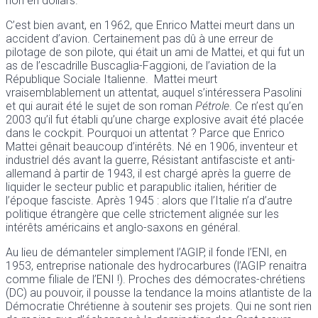
non en dollars.
C’est bien avant, en 1962, que Enrico Mattei meurt dans un
accident d’avion. Certainement pas dû à une erreur de
pilotage de son pilote, qui était un ami de Mattei, et qui fut un
as de l’escadrille Buscaglia-Faggioni, de l’aviation de la
République Sociale Italienne. Mattei meurt
vraisemblablement un attentat, auquel s’intéressera Pasolini
et qui aurait été le sujet de son roman
Pétrole
. Ce n’est qu’en
2003 qu’il fut établi qu’une charge explosive avait été placée
dans le cockpit. Pourquoi un attentat ? Parce que Enrico
Mattei gênait beaucoup d’intérêts. Né en 1906, inventeur et
industriel dés avant la guerre, Résistant antifasciste et anti-
allemand à partir de 1943, il est chargé après la guerre de
liquider le secteur public et parapublic italien, héritier de
l’époque fasciste. Après 1945 : alors que l’Italie n’a d’autre
politique étrangère que celle strictement alignée sur les
intérêts américains et anglo-saxons en général.
Au lieu de démanteler simplement l’AGIP, il fonde l’ENI, en
1953, entreprise nationale des hydrocarbures (l’AGIP renaitra
comme filiale de l’ENI !). Proches des démocrates-chrétiens
(DC) au pouvoir, il pousse la tendance la moins atlantiste de la
Démocratie Chrétienne à soutenir ses projets. Qui ne sont rien