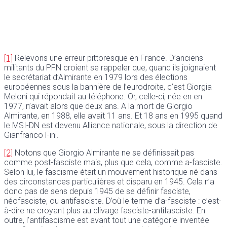
[1]
Relevons une erreur pittoresque en France. D’anciens
militants du PFN croient se rappeler que, quand ils joignaient
le secrétariat d’Almirante en 1979 lors des élections
européennes sous la bannière de l’eurodroite, c’est Giorgia
Meloni qui répondait au téléphone. Or, celle-ci, née en en
1977, n’avait alors que deux ans. A la mort de Giorgio
Almirante, en 1988, elle avait 11 ans. Et 18 ans en 1995 quand
le MSI-DN est devenu Alliance nationale, sous la direction de
Gianfranco Fini.
[2]
Notons que Giorgio Almirante ne se définissait pas
comme post-fasciste mais, plus que cela, comme a-fasciste.
Selon lui, le fascisme était un mouvement historique né dans
des circonstances particulières et disparu en 1945. Cela n’a
donc pas de sens depuis 1945 de se définir fasciste,
néofasciste, ou antifasciste. D’où le terme d’a-fasciste : c’est-
à-dire ne croyant plus au clivage fasciste-antifasciste. En
outre, l’antifascisme est avant tout une catégorie inventée