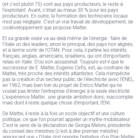
(et c’est plutôt 75) vont aux pays producteurs, le reste à
l’exploitant. Avant, c’était au mieux 30 % pour les pays
producteurs. En outre, la formation des techniciens locaux
n’est pas négligée. C’est un vrai travail de développement, de
codéveloppement que propose Mattei.
Et sa grande visée va au-delà même de l’énergie : faire de
l’Italie un des leaders, sinon le principal, des pays non alignés,
et à terme sortir de l’OTAN. Pour cela, il piétine les intérêts
français, anglais, américains, israéliens, qui ont d’importants
relais en Italie. D’où son assassinat. Toujours est-il que le
successeur de E. Mattei, Eugenio Cefis, est, au contraire de
Mattei, très proche des intérêts atlantistes. Cela n’empêche
pas la création d’un secteur public de l’électricité avec l’ENEL,
en 1962, mais bien loin du projet de Enrico Mattei qui ne
voulait pas limiter l’entreprise d’énergie à la seule électricité.
L’expérience Mattei : une grande ambition donc, inaccomplie
mais dont il reste quelque chose d’important, l’ENI.
De Mattei, il reste à la fois un socle objectif et une culture
politique, ce que l’on pourrait appeler un mythe mobilisateur.
C’est le sens de la déclaration de Giorgia Meloni, présidente
du conseil des ministres (c’est à dire premier ministre)
annonçant que « l’Italie doit prendre l’initiative d’un Plan Mattei