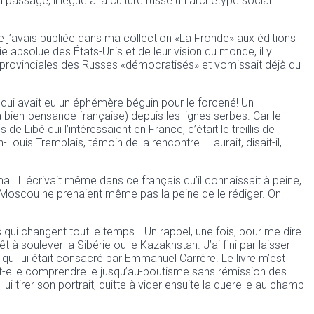
 passage, il lègue à la culture russe un archétype social:
 j’avais publiée dans ma collection «La Fronde» aux éditions
e absolue des États-Unis et de leur vision du monde, il y
ns provinciales des Russes «démocratisés» et vomissait déjà du
en qui avait eu un éphémère béguin pour le forcené! Un
 bien-pensance française) depuis les lignes serbes. Car le
 Libé qui l’intéressaient en France, c’était le treillis de
ouis Tremblais, témoin de la rencontre. Il aurait, disait-il,
l. Il écrivait même dans ce français qu’il connaissait à peine,
à Moscou ne prenaient même pas la peine de le rédiger. On
 qui changent tout le temps… Un rappel, une fois, pour me dire
êt à soulever la Sibérie ou le Kazakhstan. J’ai fini par laisser
 qui lui était consacré par Emmanuel Carrère. Le livre m’est
t-elle comprendre le jusqu’au-boutisme sans rémission des
i tirer son portrait, quitte à vider ensuite la querelle au champ