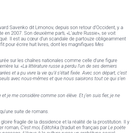
dward Savenko dit Limonov, depuis son retour d’Occident, y a
e en 2007. Son deuxième parti, «L’autre Russie», se voit
abriqué. Il est au cœur d’un scandale de partouze obligeamment
it pour écrire huit livres, dont les magnifiques
Mes
eurée sur les chaînes nationales comme celle d’une figure
rrière lui:
«La littérature russe a perdu l’un de ses derniers
es et a pu vivre la vie qu’il s’était fixée. Avec son départ, c’est
 seuls avec nous-mêmes et que nous saisirons tout ce qui s’en
t je me considère comme son élève. Et j’en suis fier, je ne
t qu’une suite de romans.
gloire fragile de la dissidence et la réalité de la prostitution. Il y
er roman,
C’est moi, Editchka
(traduit en français par
Le poète