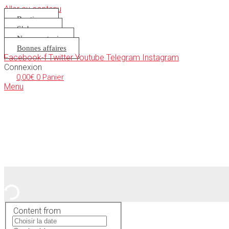
Aller au contenu
Boutique
S’abonner
Nous soutenir
Bonnes affaires
Facebook-f
Twitter
Youtube
Telegram
Instagram
Connexion
0,00
€
0
Panier
Menu
Content from