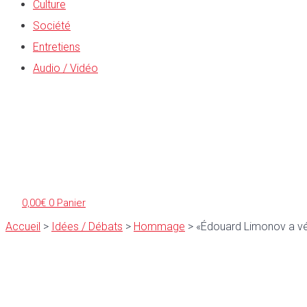
Culture
Société
Entretiens
Audio / Vidéo
0,00
€
0
Panier
Accueil
>
Idées / Débats
>
Hommage
>
«Édouard Limonov a véc