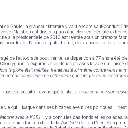
 de Gaulle: la grandeur littéraire y vaut encore sauf-conduit. E
ique (Natsbol) est dissous puis officiellement déclaré extrémist
dature à la présidentielle de 2012 est rejetée sous un prétexte f
le pour trafic d’armes et putschisme, deux années qu’il mit à prof
gé de l’autocratie poutinienne, sa disparition à 77 ans a été pl
houryguine, a exprimé en quelques phrases le vide qu’il laisse de
 la gloire était méritée. Il était resté lui-même contre vents et maré
 prendrons conscience de cette perte que lorsque nous resterons
 Russie, a aussitôt revendiqué la filiation:
«Je continue son œuvre e
une vie qui – jusque dans ses bizarres aventures politiques – n’es
llaborer avec le KGB»
, il y a connu les bas-fonds et les palaces, la 
me et ambigu tout droit sorti du
Wild Side
de Lou Reed. Son premi