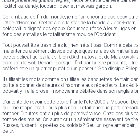
russe préfère les grands nègres
) raconte cette carrière dans le 
l’Editchka, dandy, loubard, loser et mauvais garçon.
Ce Rimbaud de fin du monde, je ne l’ai rencontré que deux ou tr
L’Âge d’Homme. C’était alors la star de la bande à Jean-Edern, à
célébrait la dignité des époux Ceausescu face à leurs juges en 
fond des entrailles le totalitarisme mou de l’Occident.
Tout pouvait être trash chez lui, rien n’était bas. Comme cela t
malentendu aisément dissipé de quelques rafales de mitrailleuse
poète délicat qui parlait si bien d’Akhmatova et de Maïakovski aim
combat de Bob Denard. Lorsqu’il finit par lui être présenté, il t
préféré être un guerrier plutôt qu’un penseur. Son disciple Prilep
Il utilisait les mots comme on utilise les banquettes de train d
quitte à donner des heures d’insomnie aux rédacteurs. Les édi
pouvait y lire la prose limonovienne débitée dans son anglais bru
J’ai tenté de revoir cette étoile filante l’été 2000 à Moscou. 
qu’il me rappellerait… puis plus rien. Il était quelque part, grena
tomber. D’autres ont eu plus de persévérance. Onze ans plus tar
tombé des mains. On aurait cru un séminariste essayant de ti
Russes, fussent-ils poètes ou soldats? Seul un ogre américain, u
de tir.