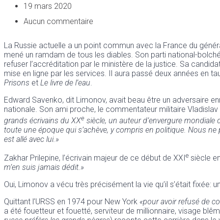
19 mars 2020
Aucun commentaire
La Russie actuelle a un point commun avec la France du général
mené un ramdam de tous les diables. Son parti national-bolchév
refuser l’accréditation par le ministère de la justice. Sa candi
mise en ligne par les services. Il aura passé deux années en tau
Prisons
et
Le livre de l’eau
.
Edward Savenko, dit Limonov, avait beau être un adversaire enra
nationale. Son ami proche, le commentateur militaire Vladislav C
e
grands écrivains du XX
siècle, un auteur d’envergure mondiale dont
toute une époque qui s’achève, y compris en politique. Nous ne
est allé avec lui.»
e
Zakhar Prilepine, l’écrivain majeur de ce début de XXI
siècle en
m’en suis jamais dédit.»
Oui, Limonov a vécu très précisément la vie qu’il s’était fixée: 
Quittant l’URSS en 1974 pour New York
«pour avoir refusé de co
a été fouetteur et fouetté, serviteur de millionnaire, visage blê