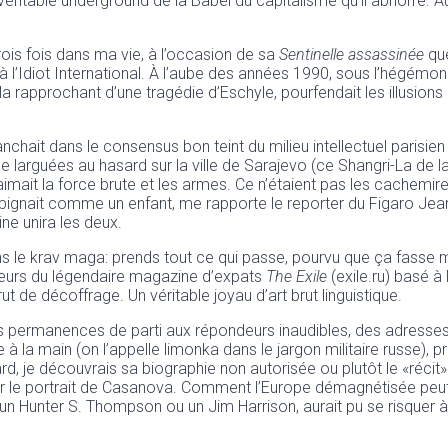
véritable underground de la Babel du capitalisme qu’il abhorre. Au
ois fois dans ma vie, à l’occasion de sa
Sentinelle assassinée
que
 l’Idiot International. À l’aube des années 1990, sous l’hégémoni
la rapprochant d’une tragédie d’Eschyle, pourfendait les illusio
ranchait dans le consensus bon teint du milieu intellectuel parisi
 larguées au hasard sur la ville de Sarajevo (ce Shangri-La de la
ait la force brute et les armes. Ce n’étaient pas les cachemires de
répignait comme un enfant, me rapporte le reporter du Figaro Jean-L
ine unira les deux.
ans le krav maga: prends tout ce qui passe, pourvu que ça fasse ma
teurs du légendaire magazine d’expats
The Exile
(exile.ru) basé 
t de décoffrage. Un véritable joyau d’art brut linguistique.
Des permanences de parti aux répondeurs inaudibles, des adresses
de à la main (on l’appelle limonka dans le jargon militaire russe), pr
d, je découvrais sa biographie non autorisée ou plutôt le «récit»
rer le portrait de Casanova. Comment l’Europe démagnétisée peu
n Hunter S. Thompson ou un Jim Harrison, aurait pu se risquer à lu