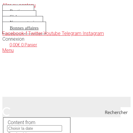
Aller au contenu
Boutique
S’abonner
Nous soutenir
Bonnes affaires
Facebook-f
Twitter
Youtube
Telegram
Instagram
Connexion
0,00
€
0
Panier
Menu
Rechercher
Content from