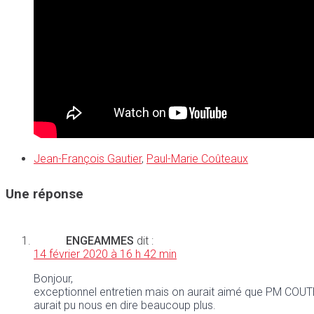
Jean-François Gautier
,
Paul-Marie Coûteaux
Une réponse
ENGEAMMES
dit :
14 février 2020 à 16 h 42 min
Bonjour,
exceptionnel entretien mais on aurait aimé que PM COUTEA
aurait pu nous en dire beaucoup plus.