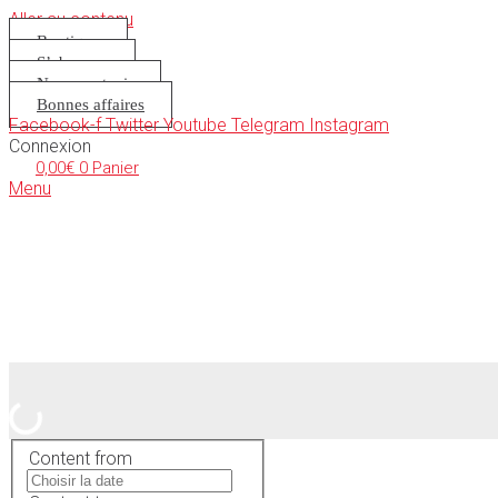
Aller au contenu
Boutique
S’abonner
Nous soutenir
Bonnes affaires
Facebook-f
Twitter
Youtube
Telegram
Instagram
Connexion
0,00
€
0
Panier
Menu
Content from