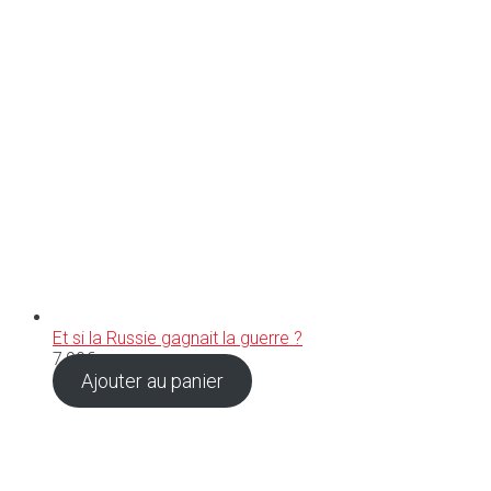
Et si la Russie gagnait la guerre ?
7,90
€
Ajouter au panier