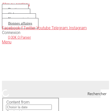
Aller au contenu
Boutique
S’abonner
Nous soutenir
Bonnes affaires
Facebook-f
Twitter
Youtube
Telegram
Instagram
Connexion
0,00
€
0
Panier
Menu
Rechercher
Content from