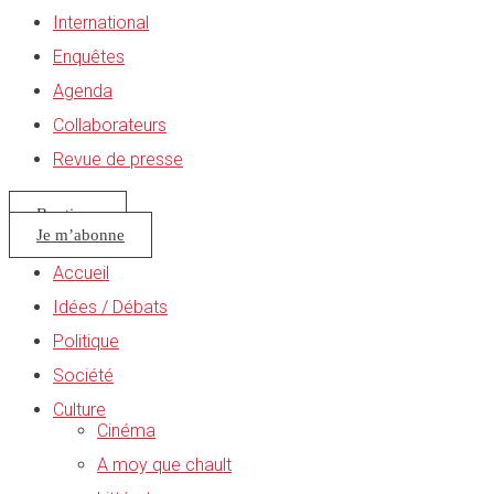
International
Enquêtes
Agenda
Collaborateurs
Revue de presse
Boutique
Je m’abonne
Accueil
Idées / Débats
Politique
Société
Culture
Cinéma
A moy que chault