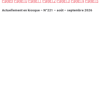
Page
9
Page
10
Page
11
Page
12
Page
13
Page
14
Page
15
Actuellement en kiosque – N°221 – août – septembre 2026