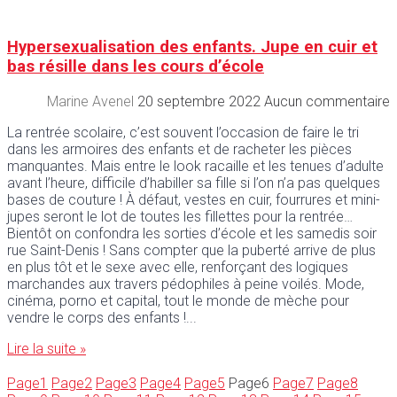
Hypersexualisation des enfants. Jupe en cuir et
bas résille dans les cours d’école
Marine Avenel
20 septembre 2022
Aucun commentaire
La rentrée scolaire, c’est souvent l’occasion de faire le tri
dans les armoires des enfants et de racheter les pièces
manquantes. Mais entre le look racaille et les tenues d’adulte
avant l’heure, difficile d’habiller sa fille si l’on n’a pas quelques
bases de couture ! À défaut, vestes en cuir, fourrures et mini-
jupes seront le lot de toutes les fillettes pour la rentrée…
Bientôt on confondra les sorties d’école et les samedis soir
rue Saint-Denis ! Sans compter que la puberté arrive de plus
en plus tôt et le sexe avec elle, renforçant des logiques
marchandes aux travers pédophiles à peine voilés. Mode,
cinéma, porno et capital, tout le monde de mèche pour
vendre le corps des enfants !
Lire la suite »
Page
1
Page
2
Page
3
Page
4
Page
5
Page
6
Page
7
Page
8