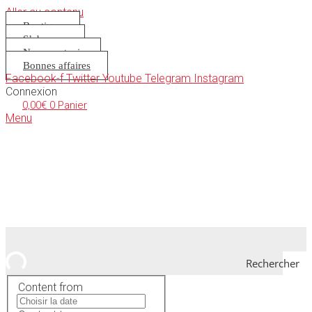
Aller au contenu
Boutique
S’abonner
Nous soutenir
Bonnes affaires
Facebook-f
Twitter
Youtube
Telegram
Instagram
Connexion
0,00
€
0
Panier
Menu
Rechercher
Content from