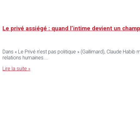
Le privé assiégé : quand l’intime devient un champ
Dans « Le Privé n’est pas politique » (Gallimard), Claude Habib 
relations humaines.
Lire la suite »