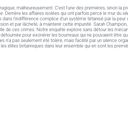
tragique, malheureusement. C’est l’une des premières, sinon la p
. Derrière les affaires isolées qui ont parfois percé le mur du si
ées dans l’indifférence complice d’un système tétanisé par la peur
sion et par lâcheté, à maintenir cette impunité. Sarah Champion, d
ielle de ces crimes. Notre enquête explore sans détour les mécan
 détournée pour exonérer les bourreaux qui ne pouvaient être qu
 n’a pas seulement été toléré, mais facilité par un silence orga
 les élites britanniques dans leur ensemble qui en sont les premi