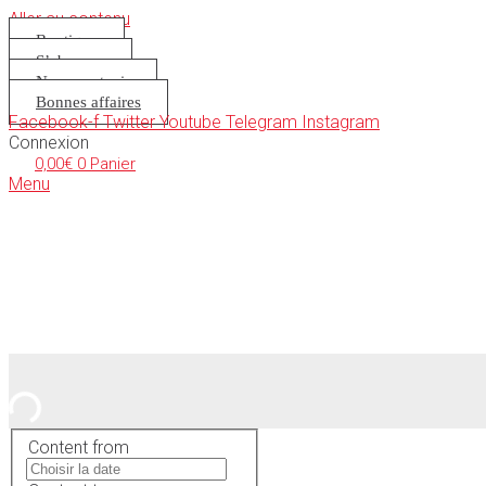
Aller au contenu
Boutique
S’abonner
Nous soutenir
Bonnes affaires
Facebook-f
Twitter
Youtube
Telegram
Instagram
Connexion
0,00
€
0
Panier
Menu
Content from