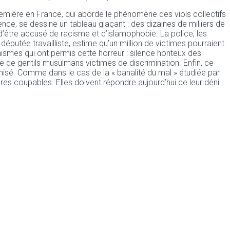
remière en France, qui aborde le phénomène des viols collectifs
lence, se dessine un tableau glaçant : des dizaines de milliers de
 d’être accusé de racisme et d’islamophobie. La police, les
éputée travailliste, estime qu’un million de victimes pourraient
ismes qui ont permis cette horreur : silence honteux des
e de gentils musulmans victimes de discrimination. Enfin, ce
nisé. Comme dans le cas de la « banalité du mal » étudiée par
ères coupables. Elles doivent répondre aujourd’hui de leur déni