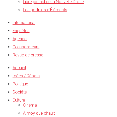
Libre journal de la Nouvelle Droite
Les portraits d’Éléments
International
Enquêtes
Agenda
Collaborateurs
Revue de presse
Accueil
Idées / Débats
Politique
Société
Culture
Cinéma
A moy que chault