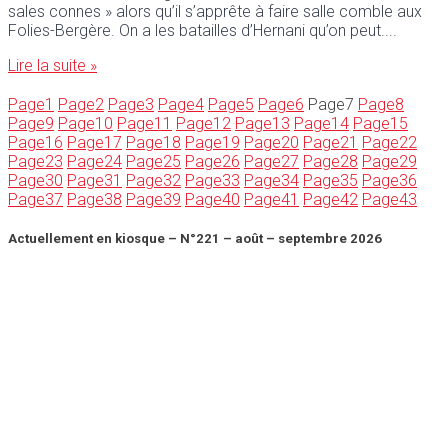
sales connes » alors qu’il s’apprête à faire salle comble aux
Folies-Bergère. On a les batailles d’Hernani qu’on peut.
Lire la suite »
Page
1
Page
2
Page
3
Page
4
Page
5
Page
6
Page
7
Page
8
Page
9
Page
10
Page
11
Page
12
Page
13
Page
14
Page
15
Page
16
Page
17
Page
18
Page
19
Page
20
Page
21
Page
22
Page
23
Page
24
Page
25
Page
26
Page
27
Page
28
Page
29
Page
30
Page
31
Page
32
Page
33
Page
34
Page
35
Page
36
Page
37
Page
38
Page
39
Page
40
Page
41
Page
42
Page
43
Actuellement en kiosque – N°221 – août – septembre 2026