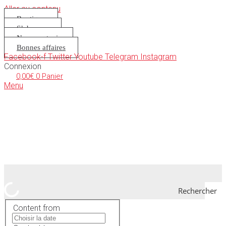
Aller au contenu
Boutique
S’abonner
Nous soutenir
Bonnes affaires
Facebook-f
Twitter
Youtube
Telegram
Instagram
Connexion
0,00
€
0
Panier
Menu
Rechercher
Content from