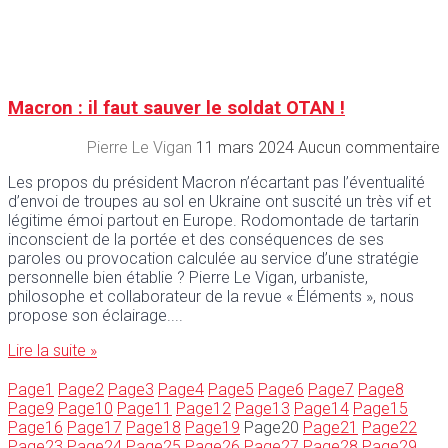
Macron : il faut sauver le soldat OTAN !
Pierre Le Vigan
11 mars 2024
Aucun commentaire
Les propos du président Macron n’écartant pas l’éventualité
d’envoi de troupes au sol en Ukraine ont suscité un très vif et
légitime émoi partout en Europe. Rodomontade de tartarin
inconscient de la portée et des conséquences de ses
paroles ou provocation calculée au service d’une stratégie
personnelle bien établie ? Pierre Le Vigan, urbaniste,
philosophe et collaborateur de la revue « Éléments », nous
propose son éclairage.
Lire la suite »
Page
1
Page
2
Page
3
Page
4
Page
5
Page
6
Page
7
Page
8
Page
9
Page
10
Page
11
Page
12
Page
13
Page
14
Page
15
Page
16
Page
17
Page
18
Page
19
Page
20
Page
21
Page
22
Page
23
Page
24
Page
25
Page
26
Page
27
Page
28
Page
29