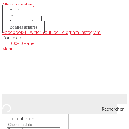
Aller au contenu
Boutique
S’abonner
Nous soutenir
Bonnes affaires
Facebook-f
Twitter
Youtube
Telegram
Instagram
Connexion
0,00
€
0
Panier
Menu
Rechercher
Content from