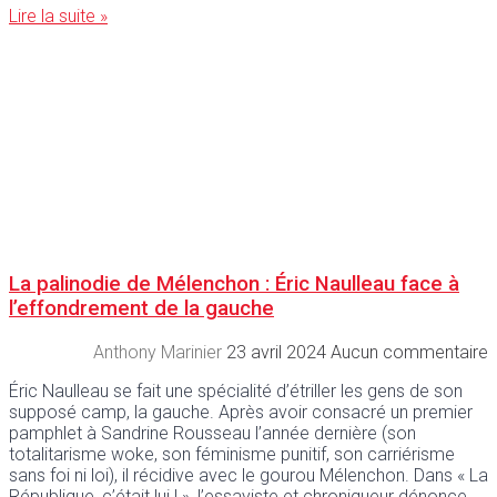
Lire la suite »
La palinodie de Mélenchon : Éric Naulleau face à
l’effondrement de la gauche
Anthony Marinier
23 avril 2024
Aucun commentaire
Éric Naulleau se fait une spécialité d’étriller les gens de son
supposé camp, la gauche. Après avoir consacré un premier
pamphlet à Sandrine Rousseau l’année dernière (son
totalitarisme woke, son féminisme punitif, son carriérisme
sans foi ni loi), il récidive avec le gourou Mélenchon. Dans « La
République, c’était lui ! », l’essayiste et chroniqueur dénonce