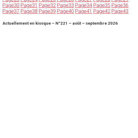
Page
30
Page
31
Page
32
Page
33
Page
34
Page
35
Page
36
Page
37
Page
38
Page
39
Page
40
Page
41
Page
42
Page
43
Actuellement en kiosque – N°221 – août – septembre 2026