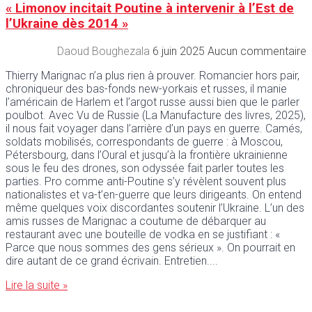
« Limonov incitait Poutine à intervenir à l’Est de
l’Ukraine dès 2014 »
Daoud Boughezala
6 juin 2025
Aucun commentaire
Thierry Marignac n’a plus rien à prouver. Romancier hors pair,
chroniqueur des bas-fonds new-yorkais et russes, il manie
l’américain de Harlem et l’argot russe aussi bien que le parler
poulbot. Avec Vu de Russie (La Manufacture des livres, 2025),
il nous fait voyager dans l’arrière d’un pays en guerre. Camés,
soldats mobilisés, correspondants de guerre : à Moscou,
Pétersbourg, dans l’Oural et jusqu’à la frontière ukrainienne
sous le feu des drones, son odyssée fait parler toutes les
parties. Pro comme anti-Poutine s’y révèlent souvent plus
nationalistes et va-t’en-guerre que leurs dirigeants. On entend
même quelques voix discordantes soutenir l’Ukraine. L’un des
amis russes de Marignac a coutume de débarquer au
restaurant avec une bouteille de vodka en se justifiant : «
Parce que nous sommes des gens sérieux ». On pourrait en
dire autant de ce grand écrivain. Entretien.
Lire la suite »