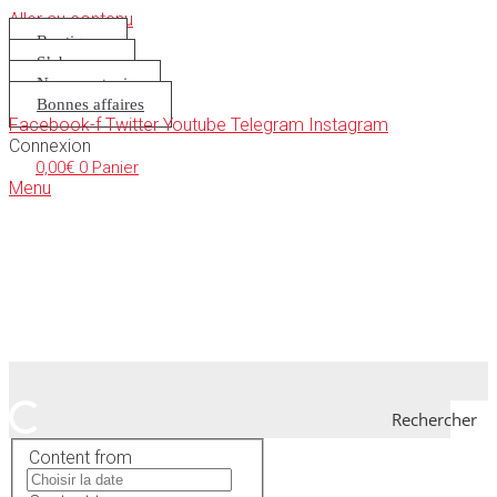
Aller au contenu
Boutique
S’abonner
Nous soutenir
Bonnes affaires
Facebook-f
Twitter
Youtube
Telegram
Instagram
Connexion
0,00
€
0
Panier
Menu
Rechercher
Content from