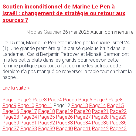
Soutien inconditionnel de Marine Le Pen à
Israël : changement de stratégie ou retour aux
sources ?
Nicolas Gauthier
26 mai 2025
Aucun commentaire
Ce 15 mai, Marine Le Pen était invitée par la chaîne Israël 24
(1). Une grande première qui a causé quelque bruit dans le
Landernau. Car si Benjamin Petrover et Michaël Darmon ont
mis les petits plats dans les grands pour recevoir cette
femme politique pas tout à fait comme les autres, cette
dernière n’a pas manqué de renverser la table tout en tirant la
nappe.
Lire la suite »
Page
1
Page
2
Page
3
Page
4
Page
5
Page
6
Page
7
Page
8
Page
9
Page
10
Page
11
Page
12
Page
13
Page
14
Page
15
Page
16
Page
17
Page
18
Page
19
Page
20
Page
21
Page
22
Page
23
Page
24
Page
25
Page
26
Page
27
Page
28
Page
29
Page
30
Page
31
Page
32
Page
33
Page
34
Page
35
Page
36
Page
37
Page
38
Page
39
Page
40
Page
41
Page
42
Page
43