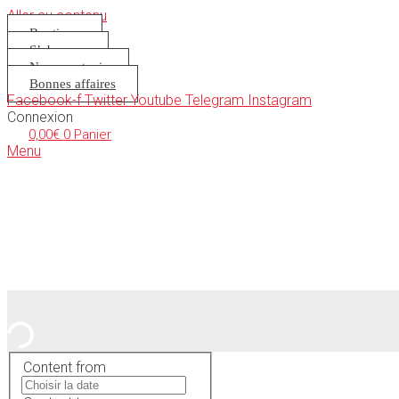
Aller au contenu
Boutique
S’abonner
Nous soutenir
Bonnes affaires
Facebook-f
Twitter
Youtube
Telegram
Instagram
Connexion
0,00
€
0
Panier
Menu
Content from