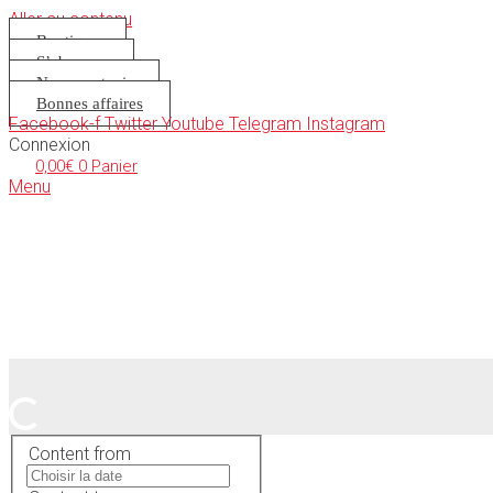
Aller au contenu
Boutique
S’abonner
Nous soutenir
Bonnes affaires
Facebook-f
Twitter
Youtube
Telegram
Instagram
Connexion
0,00
€
0
Panier
Menu
Content from