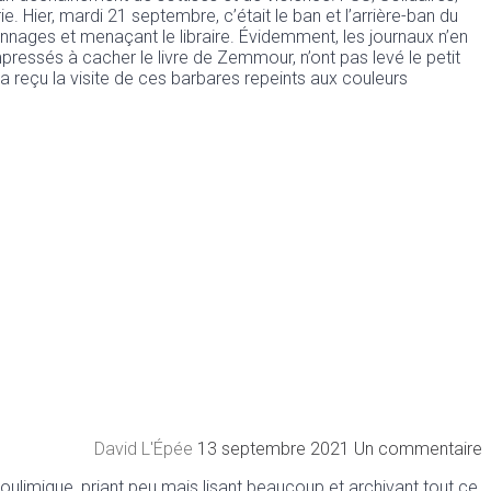
e. Hier, mardi 21 septembre, c’était le ban et l’arrière-ban du
ayonnages et menaçant le libraire. Évidemment, les journaux n’en
mpressés à cacher le livre de Zemmour, n’ont pas levé le petit
 a reçu la visite de ces barbares repeints aux couleurs
David L'Épée
13 septembre 2021
Un commentaire
oulimique, priant peu mais lisant beaucoup et archivant tout ce