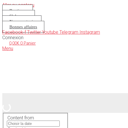
Aller au contenu
Boutique
S’abonner
Nous soutenir
Bonnes affaires
Facebook-f
Twitter
Youtube
Telegram
Instagram
Connexion
0,00
€
0
Panier
Menu
Content from