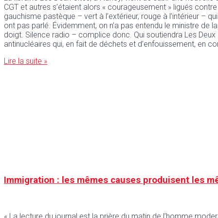
CGT et autres s’étaient alors « courageusement » ligués contre Al
gauchisme pastèque – vert à l’extérieur, rouge à l’intérieur – qu
ont pas parlé. Évidemment, on n’a pas entendu le ministre de la
doigt. Silence radio – complice donc. Qui soutiendra Les Deux C
antinucléaires qui, en fait de déchets et d’enfouissement, en c
Lire la suite »
Immigration : les mêmes causes produisent les m
« La lecture du journal est la prière du matin de l’homme moder