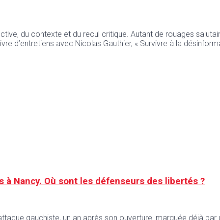
ective, du contexte et du recul critique. Autant de rouages saluta
ivre d’entretiens avec Nicolas Gauthier, « Survivre à la désinformat
és à Nancy. Où sont les défenseurs des libertés ?
le attaque gauchiste, un an après son ouverture, marquée déjà par