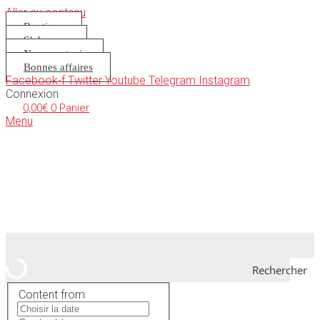
Aller au contenu
Boutique
S’abonner
Nous soutenir
Bonnes affaires
Facebook-f
Twitter
Youtube
Telegram
Instagram
Connexion
0,00
€
0
Panier
Menu
Rechercher
Content from