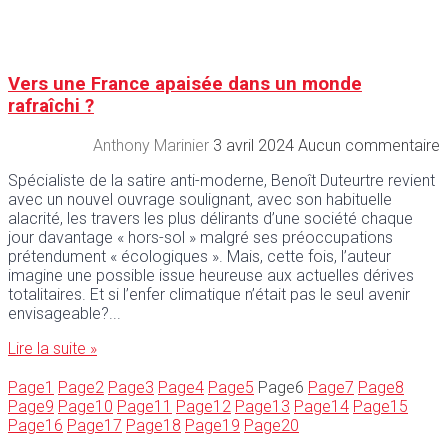
Vers une France apaisée dans un monde
rafraîchi ?
Anthony Marinier
3 avril 2024
Aucun commentaire
Spécialiste de la satire anti-moderne, Benoît Duteurtre revient
avec un nouvel ouvrage soulignant, avec son habituelle
alacrité, les travers les plus délirants d’une société chaque
jour davantage « hors-sol » malgré ses préoccupations
prétendument « écologiques ». Mais, cette fois, l’auteur
imagine une possible issue heureuse aux actuelles dérives
totalitaires. Et si l’enfer climatique n’était pas le seul avenir
envisageable?
Lire la suite »
Page
1
Page
2
Page
3
Page
4
Page
5
Page
6
Page
7
Page
8
Page
9
Page
10
Page
11
Page
12
Page
13
Page
14
Page
15
Page
16
Page
17
Page
18
Page
19
Page
20