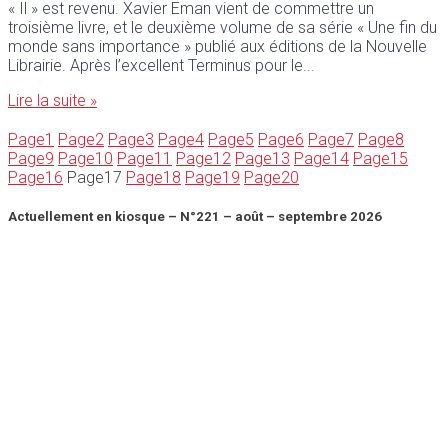
« Il » est revenu. Xavier Eman vient de commettre un
troisième livre, et le deuxième volume de sa série « Une fin du
monde sans importance » publié aux éditions de la Nouvelle
Librairie. Après l’excellent Terminus pour le
Lire la suite »
Page
1
Page
2
Page
3
Page
4
Page
5
Page
6
Page
7
Page
8
Page
9
Page
10
Page
11
Page
12
Page
13
Page
14
Page
15
Page
16
Page
17
Page
18
Page
19
Page
20
Actuellement en kiosque – N°221 – août – septembre 2026