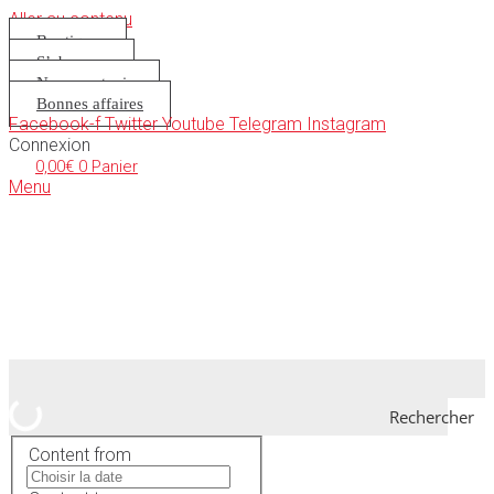
Aller au contenu
Boutique
S’abonner
Nous soutenir
Bonnes affaires
Facebook-f
Twitter
Youtube
Telegram
Instagram
Connexion
0,00
€
0
Panier
Menu
Rechercher
Content from