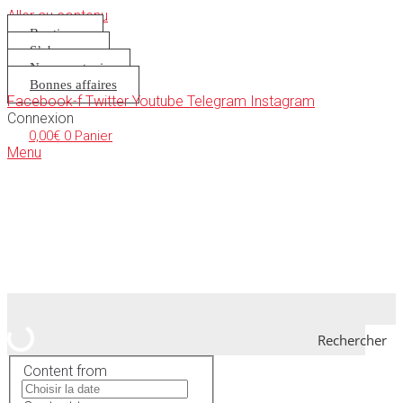
Aller au contenu
Boutique
S’abonner
Nous soutenir
Bonnes affaires
Facebook-f
Twitter
Youtube
Telegram
Instagram
Connexion
0,00
€
0
Panier
Menu
Rechercher
Content from