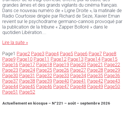
grandes âmes et des grands vigilants du cinéma français.
Dans ce nouveau numéro de « Ligne Droite », la matinale de
Radio Courtoisie dirigée par Richard de Seze, Xavier Eman
revient sur le psychodrame germano-cannois provoqué par
la publication de la tribune « Zapper Bolloré » dans le
quotidien Libération.
Lire la suite »
Page
1
Page
2
Page
3
Page
4
Page
5
Page
6
Page
7
Page
8
Page
9
Page
10
Page
11
Page
12
Page
13
Page
14
Page
15
Page
16
Page
17
Page
18
Page
19
Page
20
Page
21
Page
22
Page
23
Page
24
Page
25
Page
26
Page
27
Page
28
Page
29
Page
30
Page
31
Page
32
Page
33
Page
34
Page
35
Page
36
Page
37
Page
38
Page
39
Page
40
Page
41
Page
42
Page
43
Page
44
Page
45
Page
46
Page
47
Page
48
Page
49
Page
50
Page
51
Page
52
Actuellement en kiosque – N°221 – août – septembre 2026