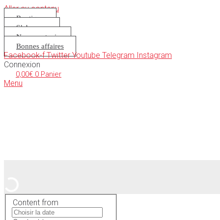
Aller au contenu
Boutique
S’abonner
Nous soutenir
Bonnes affaires
Facebook-f
Twitter
Youtube
Telegram
Instagram
Connexion
0,00
€
0
Panier
Menu
Content from